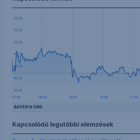
50.50
50.25
50.00
49.75
49.50
49.25
49.00
07:00
08:00
09:00
10:00
11:00
BAYER N ORD
Kapcsolódó legutóbbi elemzések