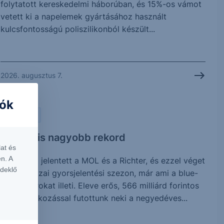
folytatott kereskedelmi háborúban, és 15%-os vámot
vetett ki a napelemek gyártásához használt
kulcsfontosságú poliszilikonból készült...
2026. augusztus 7.
iók
PIACI HÍREK
Vártnál is nagyobb rekord
at és
n. A
Ma reggel jelentett a MOL és a Richter, és ezzel véget
rdeklő
is ért a hazai gyorsjelentési szezon, már ami a blue-
chip papírokat illeti. Eleve erős, 566 milliárd forintos
profitvárakozással futottunk neki a negyedéves...