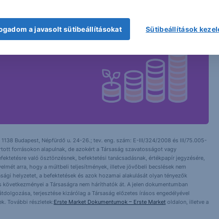
ogadom a javasolt sütibeállításokat
Sütibeállítások keze
 1138 Budapest, Népfürdő u. 24-26.; tev. eng. szám: E-III/324/2008 és III/75.005-
artott forrásokon alapulnak, de azokért a Társaság szavatosságot vagy
fektetésre való ösztönzésnek, befektetési tanácsadásnak, értékpapír jegyzésére,
yelmét arra, hogy a múltbeli teljesítmények, illetve jövőbeli becslések nem
asági helyzetet, a befektetések és azok hozamai alakulását olyan tényezők
ntés következményei a Társaságra nem háríthatók át. A jelen dokumentumban
 átdolgozása, terjesztése kizárólag a Társaság előzetes írásos engedélyével
k. További részletek:
Erste Market Dokumentumok – Erste Market
oldalon, illetve a