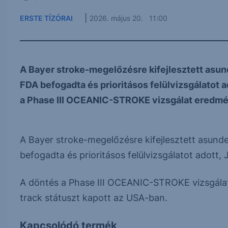
|
ERSTE TÍZÓRAI
2026. május 20. 11:00
A Bayer stroke-megelőzésre kifejlesztett asu
FDA befogadta és prioritásos felülvizsgálatot a
a Phase III OCEANIC-STROKE vizsgálat eredmény
A Bayer stroke-megelőzésre kifejlesztett asun
befogadta és prioritásos felülvizsgálatot adott,
A döntés a Phase III OCEANIC-STROKE vizsgálat
track státuszt kapott az USA-ban.
Kapcsolódó termék