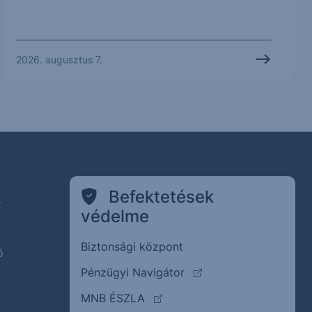
2026. augusztus 7.
k
Befektetések
védelme
Biztonsági központ
ő
(külső oldalra ugrik)
Pénzügyi Navigátor
(külső oldalra ugrik)
MNB ÉSZLA