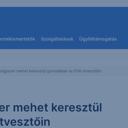
ermékismertetők
Szolgáltatások
Ügyféltámogatás
yógyszer mehet keresztül gyorsabban az FDA útvesztőin
er mehet keresztül
tvesztőin