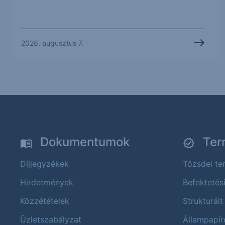
2026. augusztus 7.
Dokumentumok
Ter
Díjjegyzékek
Tőzsdei t
Hirdetmények
Befektetés
Közzétételek
Strukturált
Üzletszabályzat
Állampapír