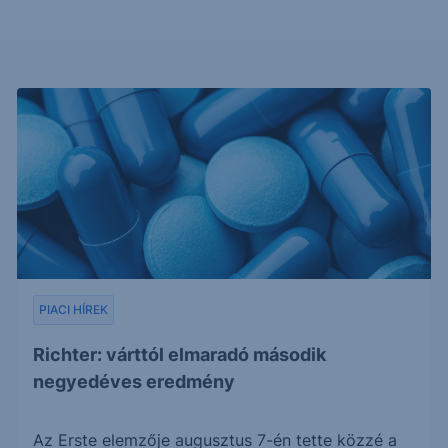
PIACI HÍREK
Richter: várttól elmaradó második
negyedéves eredmény
Az Erste elemzője augusztus 7-én tette közzé a