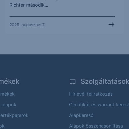
Richter második...
2026. augusztus 7.
mékek
Szolgáltatáso
ermékek
Hírlevél feliratkozás
i alapok
Certifikát és warrant keres
 értékpapírok
Alapkereső
ok
Alapok összehasonlítása