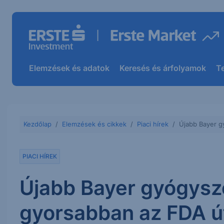
Elemzések és adatok
Keresés és árfolyamok
T
Kezdőlap
Elemzések és cikkek
Piaci hírek
Újabb Bayer g
PIACI HÍREK
Újabb Bayer gyógysz
gyorsabban az FDA ú