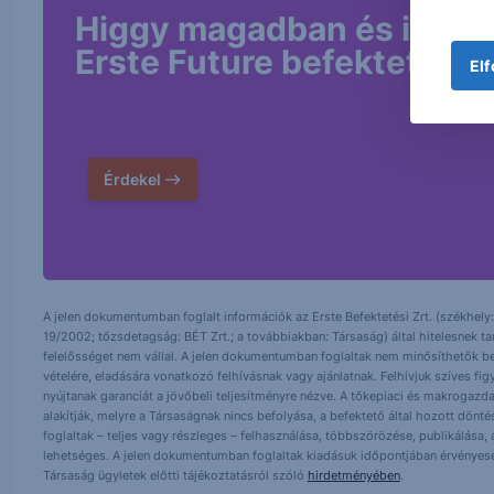
Higgy magadban és indíts
Erste Future befektetést!
Elf
Érdekel
A jelen dokumentumban foglalt információk az Erste Befektetési Zrt. (székhely:
19/2002; tőzsdetagság: BÉT Zrt.; a továbbiakban: Társaság) által hitelesnek t
felelősséget nem vállal. A jelen dokumentumban foglaltak nem minősíthetők be
vételére, eladására vonatkozó felhívásnak vagy ajánlatnak. Felhívjuk szíves fig
nyújtanak garanciát a jövőbeli teljesítményre nézve. A tőkepiaci és makrogazd
alakítják, melyre a Társaságnak nincs befolyása, a befektető által hozott dö
foglaltak – teljes vagy részleges – felhasználása, többszörözése, publikálása,
lehetséges. A jelen dokumentumban foglaltak kiadásuk időpontjában érvényese
Társaság ügyletek előtti tájékoztatásról szóló
hirdetményében
.