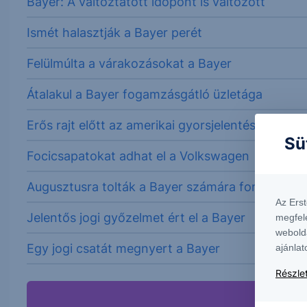
Bayer: A változtatott időpont is változott
Ismét halasztják a Bayer perét
Felülmúlta a várakozásokat a Bayer
Átalakul a Bayer fogamzásgátló üzletága
Erős rajt előtt az amerikai gyorsjelentési szezon
Sü
Focicsapatokat adhat el a Volkswagen
Augusztusra tolták a Bayer számára fontos dön
Az Ers
Jelentős jogi győzelmet ért el a Bayer
megfel
webold
Egy jogi csatát megnyert a Bayer
ajánlat
Részlet