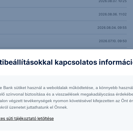
2026.08.07. 10:25
2026.08.06. 11:02
2026.08.04. 09:55
2026.07.10. 09:50
2026.07.07. 12:13
tibeállításokkal kapcsolatos informác
2026.07.02. 08:52
tést
2026.07.01. 10:09
te Bank sütiket használ a weboldalak működtetése, a könnyebb használ
elő színvonal biztosítása és a visszaélések megakadályozása érdekébe
2026.06.26. 10:00
alon végzett tevékenységek nyomon követésével kifejezetten az Önt é
okról üzenetet juttathatunk el Önnek.
2026.06.18. 10:31
es süti tájékoztató letöltése