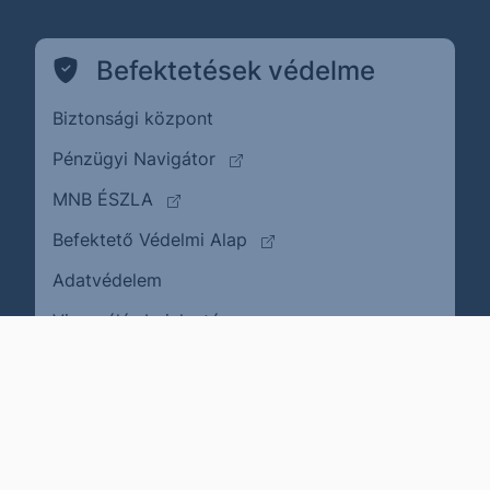
Befektetések védelme
Biztonsági központ
(külső oldalra ugrik)
Pénzügyi Navigátor
(külső oldalra ugrik)
MNB ÉSZLA
(külső oldalra ugrik)
Befektető Védelmi Alap
Adatvédelem
(külső oldalra ugrik)
Visszaélés bejelentése