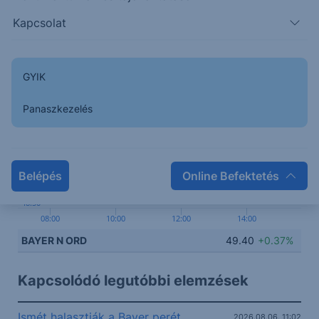
Kapcsolat
50.00
GYIK
49.50
Panaszkezelés
49.00
Belépés
Online Befektetés
48.50
08:00
10:00
12:00
14:00
BAYER N ORD
49.40
+0.37%
Kapcsolódó legutóbbi elemzések
Ismét halasztják a Bayer perét
2026.08.06. 11:02