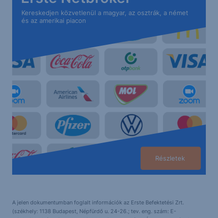
Kereskedjen közvetlenül a magyar, az osztrák, a német
és az amerikai piacon
Részletek
A jelen dokumentumban foglalt információk az Erste Befektetési Zrt.
(székhely: 1138 Budapest, Népfürdő u. 24-26.; tev. eng. szám: E-