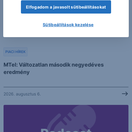
Elfogadom a javasolt sütibeállításokat
Sütibeállítások kezelése
PIACI HÍREK
MTel: Változatlan második negyedéves
eredmény
2026. augusztus 6.