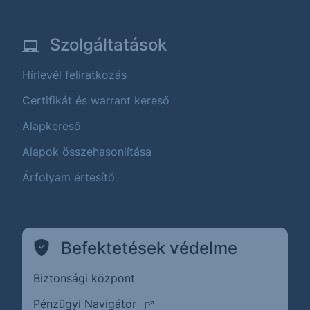
Szolgáltatások
Hírlevél feliratkozás
Certifikát és warrant kereső
Alapkereső
Alapok összehasonlítása
Árfolyam értesítő
Befektetések védelme
Biztonsági központ
(külső oldalra ugrik)
Pénzügyi Navigátor