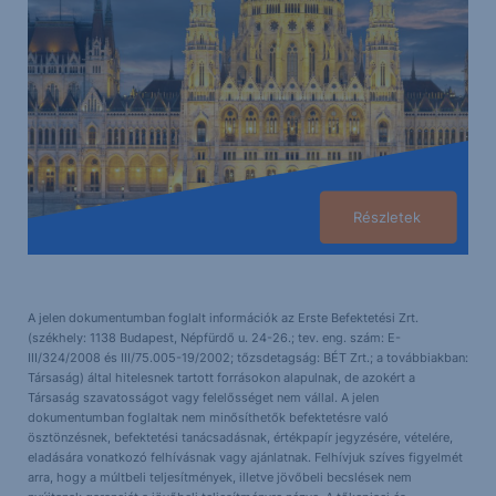
Részletek
A jelen dokumentumban foglalt információk az Erste Befektetési Zrt.
(székhely: 1138 Budapest, Népfürdő u. 24-26.; tev. eng. szám: E-
III/324/2008 és III/75.005-19/2002; tőzsdetagság: BÉT Zrt.; a továbbiakban:
Társaság) által hitelesnek tartott forrásokon alapulnak, de azokért a
Társaság szavatosságot vagy felelősséget nem vállal. A jelen
dokumentumban foglaltak nem minősíthetők befektetésre való
ösztönzésnek, befektetési tanácsadásnak, értékpapír jegyzésére, vételére,
eladására vonatkozó felhívásnak vagy ajánlatnak. Felhívjuk szíves figyelmét
arra, hogy a múltbeli teljesítmények, illetve jövőbeli becslések nem