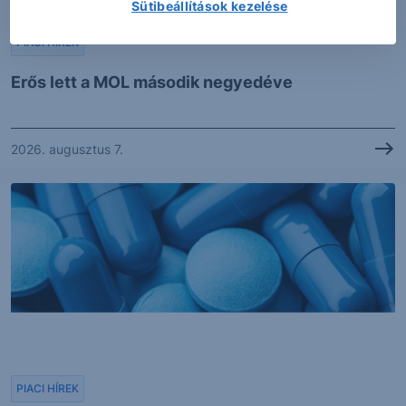
Sütibeállítások kezelése
PIACI HÍREK
Erős lett a MOL második negyedéve
2026. augusztus 7.
PIACI HÍREK