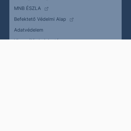
(külső oldalra ugrik)
MNB ÉSZLA
(külső oldalra ugrik)
Befektető Védelmi Alap
Adatvédelem
(külső oldalra ugrik)
Visszaélés bejelentése
Karrier
Impresszum