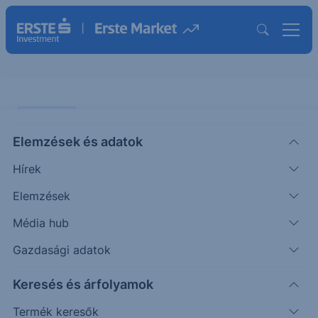
PIACI HÍREK
Elemzések és adatok
Saját okostelefont fejleszthet az
Hírek
OpenAI
Elemzések
ERSTE UZSONNA
Média hub
|
2026. április 27. 15:27
Gazdasági adatok
Keresés és árfolyamok
Sajtóértesülések szerint az OpenAI saját
okostelefonjainak készítését tervezi. Ehhez
Termék keresők