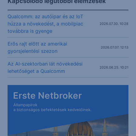
Kapcsolódó legutóbbi elemzések
Qualcomm: az autóipar és az IoT
húzza a növekedést, a mobilpiac
2026.07.30. 10:28
továbbra is gyenge
Erős rajt előtt az amerikai
2026.07.07. 12:13
gyorsjelentési szezon
Az AI-szektorban lát növekedési
2026.06.25. 10:21
lehetőséget a Qualcomm
Erste Netbroker
Állampapírok
a biztonságos befektetések kedvelőinek.