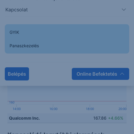
Kapcsolat
Kapcsolódó termék
GYIK
168
Panaszkezelés
165
Belépés
Online Befektetés
163
160
14:00
16:00
18:00
20:00
Qualcomm Inc.
167.86
+4.66%