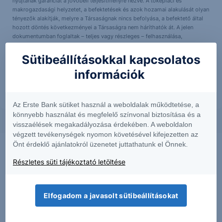
nyújtanak garanciát a jövőbeli teljesítményre nézve. A tőkepiaci és
makrogazdasági helyzetet, a befektetések és azok hozamai alakulását olyan
tényezők alakítják, melyre a Társaságnak nincs befolyása, a befektető által
hozott döntés következményei a Társaságra nem háríthatók át. A jelen
dokumentumban foglaltak – teljes vagy részleges – felhasználása,
többszörözése, publikálása, átdolgozása, terjesztése kizárólag a Társaság
előzetes írásos engedélyével lehetséges. A jelen dokumentumban foglaltak
Sütibeállításokkal kapcsolatos
kiadásuk időpontjában érvényesek. További részletek:
Erste Market
információk
Dokumentumok – Erste Market
oldalon, illetve a Társaság ügyletek előtti
tájékoztatásról szóló
hirdetményében
.
Az Erste Bank sütiket használ a weboldalak működtetése, a
könnyebb használat és megfelelő színvonal biztosítása és a
visszaélések megakadályozása érdekében. A weboldalon
végzett tevékenységek nyomon követésével kifejezetten az
Önt érdeklő ajánlatokról üzenetet juttathatunk el Önnek.
Részletes süti tájékoztató letöltése
Elfogadom a javasolt sütibeállításokat