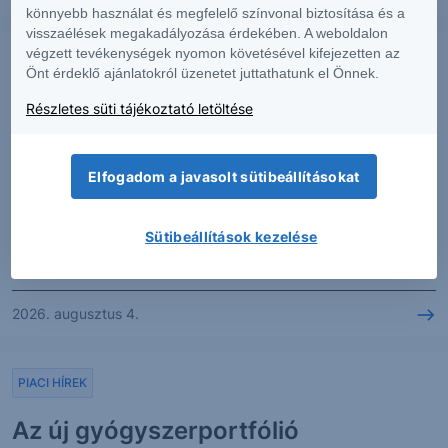
könnyebb használat és megfelelő színvonal biztosítása és a
visszaélések megakadályozása érdekében. A weboldalon
végzett tevékenységek nyomon követésével kifejezetten az
PIACI HÍREK
Önt érdeklő ajánlatokról üzenetet juttathatunk el Önnek.
Visszatért a növekedés a
Részletes süti tájékoztató letöltése
McDonald's-nál
Elfogadom a javasolt sütibeállításokat
A McDonald's második negyedéves számai enyhe, de
széles körű növekedést mutattak: a bevétel 4%-kal, 7,1
Sütibeállítások kezelése
milliárd dollárra nőtt, míg a...
2026. augusztus 4.
PIACI HÍREK
Az új gyógyszerportfólió