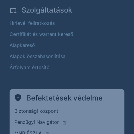
Szolgáltatások
Hírlevél feliratkozás
Certifikát és warrant kereső
Alapkereső
Alapok összehasonlítása
Árfolyam értesítő
Befektetések védelme
Biztonsági központ
(külső oldalra ugrik)
Pénzügyi Navigátor
(külső oldalra ugrik)
MNB ÉSZLA