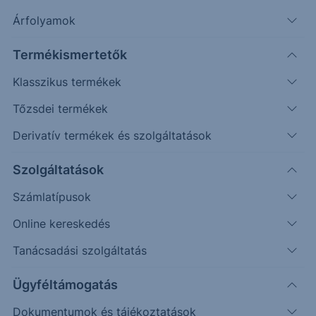
Árfolyamok
Keresés
Termékismertetők
Klasszikus termékek
3555 találat cikkeink között
Tőzsdei termékek
Derivatív termékek és szolgáltatások
PIACI HÍREK
Szolgáltatások
Behúzta a kéziféket az amerikai
Számlatípusok
munkaerőpiac
Online kereskedés
Meglepetésre 23 ezerrel csökkent a nem-
Tanácsadási szolgáltatás
mezőgazdasági foglalkoztatottság az Egyesült
Ügyféltámogatás
Államokban. Ez jócskán rácáfol az előzetes
várakozásokra,...
Dokumentumok és tájékoztatások