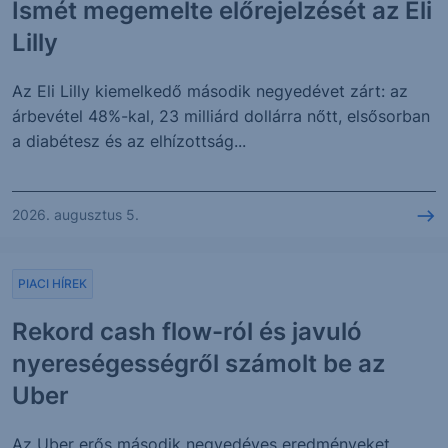
Ismét megemelte előrejelzését az Eli
Lilly
Az Eli Lilly kiemelkedő második negyedévet zárt: az
árbevétel 48%-kal, 23 milliárd dollárra nőtt, elsősorban
a diabétesz és az elhízottság...
2026. augusztus 5.
PIACI HÍREK
Rekord cash flow-ról és javuló
nyereségességről számolt be az
Uber
Az Uber erős második negyedéves eredményeket