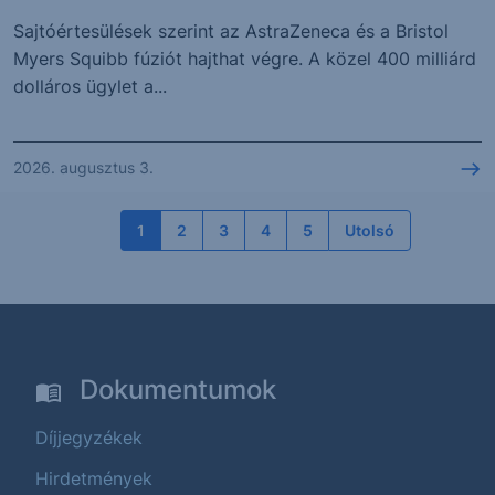
Sajtóértesülések szerint az AstraZeneca és a Bristol
Myers Squibb fúziót hajthat végre. A közel 400 milliárd
dolláros ügylet a...
2026. augusztus 3.
1
2
3
4
5
Utolsó
Dokumentumok
Díjjegyzékek
Hirdetmények