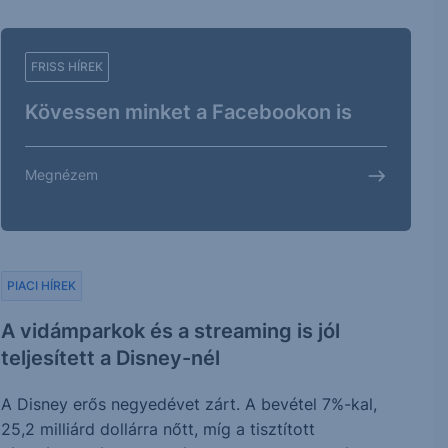
FRISS HÍREK
Kövessen minket a Facebookon is
Megnézem
PIACI HÍREK
A vidámparkok és a streaming is jól
teljesített a Disney-nél
A Disney erős negyedévet zárt. A bevétel 7%-kal,
25,2 milliárd dollárra nőtt, míg a tisztított