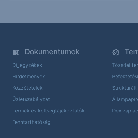
Dokumentumok
Ter
Díjjegyzékek
Tőzsdei t
Hirdetmények
Befektetés
Közzétételek
Strukturált
Üzletszabályzat
Állampapír
Termék és költségtájékoztatók
Devizapiac
Fenntarthatóság