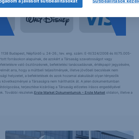
ogadom a javasolt sütibeállításokat
Sütibeállítások keze
 1138 Budapest, Népfürdő u. 24-26.; tev. eng. szám: E-III/324/2008 és III/75.005-
artott forrásokon alapulnak, de azokért a Társaság szavatosságot vagy
fektetésre való ösztönzésnek, befektetési tanácsadásnak, értékpapír jegyzésére,
yelmét arra, hogy a múltbeli teljesítmények, illetve jövőbeli becslések nem
asági helyzetet, a befektetések és azok hozamai alakulását olyan tényezők
ntés következményei a Társaságra nem háríthatók át. A jelen dokumentumban
 átdolgozása, terjesztése kizárólag a Társaság előzetes írásos engedélyével
k. További részletek:
Erste Market Dokumentumok – Erste Market
oldalon, illetve a