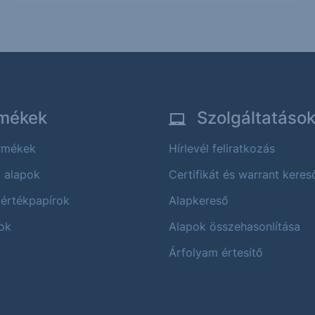
mékek
Szolgáltatáso
ermékek
Hírlevél feliratkozás
i alapok
Certifikát és warrant keres
 értékpapírok
Alapkereső
ok
Alapok összehasonlítása
Árfolyam értesítő