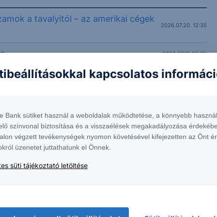
mok a tavalyitól – az amerikai cégek
2026.07.20. 12:35
se
2026.07.17. 09:05
tibeállításokkal kapcsolatos informác
2026.07.07. 12:13
a
2026.06.15. 15:43
te Bank sütiket használ a weboldalak működtetése, a könnyebb használ
elő színvonal biztosítása és a visszaélések megakadályozása érdekébe
alon végzett tevékenységek nyomon követésével kifejezetten az Önt é
okról üzenetet juttathatunk el Önnek.
es süti tájékoztató letöltése