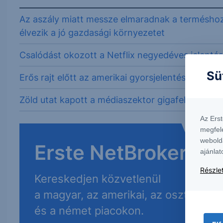
Az aszály miatt messze elmaradnak a terméshoza
élvezik a jó gazdasági környezetet
Csalódást okozott a Netflix negyedéves jelenté
Sü
Erős rajt előtt az amerikai gyorsjelentési szezon
Zöld utat kapott a médiaszektor gigafelvásárlás
Az Ers
megfel
webold
Erste NetBroker
ajánlat
Részlet
Kereskedjen közvetlenül
a magyar, az amerikai, az osztrák
és a német piacokon.