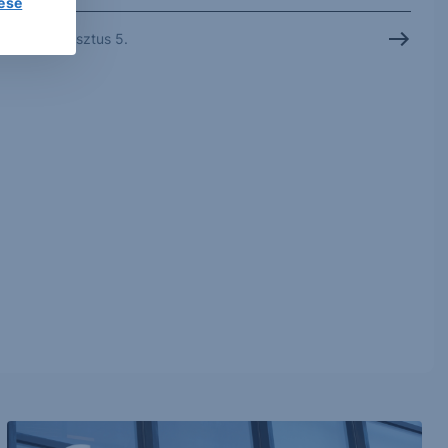
lése
2026. augusztus 5.