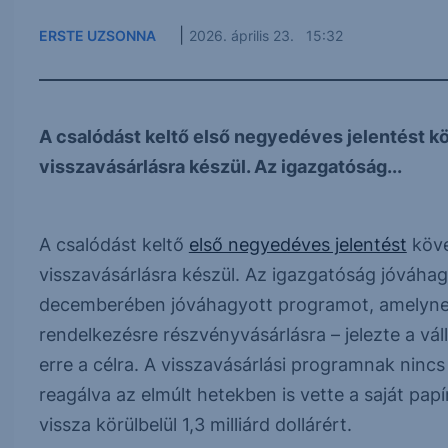
|
ERSTE UZSONNA
2026. április 23. 15:32
A csalódást keltő első negyedéves jelentést kö
visszavásárlásra készül. Az igazgatóság...
A csalódást keltő
első negyedéves jelentést
köve
visszavásárlásra készül. Az igazgatóság jóváhag
decemberében jóváhagyott programot, amelynek k
rendelkezésre részvényvásárlásra – jelezte a válla
erre a célra. A visszavásárlási programnak nincs l
reagálva az elmúlt hetekben is vette a saját papí
vissza körülbelül 1,3 milliárd dollárért.