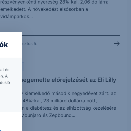
részvényenkénti nyereség 28%-kal, 2,06 dollárra
emelkedett. A növekedést elsősorban a
vidámparkok...
iók
2026. augusztus 5.
PIACI HÍREK
at és
n. A
Ismét megemelte előrejelzését az Eli Lilly
rdeklő
Az Eli Lilly kiemelkedő második negyedévet zárt: az
árbevétel 48%-kal, 23 milliárd dollárra nőtt,
elsősorban a diabétesz és az elhízottság kezelésére
szolgáló Mounjaro és Zepbound...