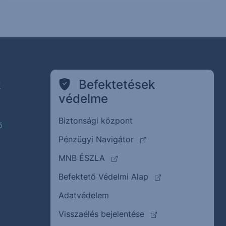
k
Befektetések
védelme
Biztonsági központ
ő
(külső oldalra ugrik)
Pénzügyi Navigátor
(külső oldalra ugrik)
MNB ÉSZLA
(külső oldalra ugrik
Befektető Védelmi Alap
Adatvédelem
(külső oldalra ugrik)
Visszaélés bejelentése