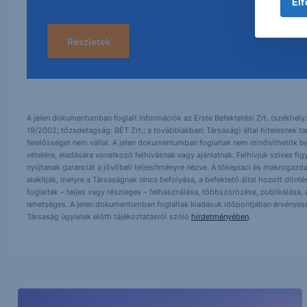
Elf
Részletek
A jelen dokumentumban foglalt információk az Erste Befektetési Zrt. (székhely:
19/2002; tőzsdetagság: BÉT Zrt.; a továbbiakban: Társaság) által hitelesnek t
felelősséget nem vállal. A jelen dokumentumban foglaltak nem minősíthetők be
vételére, eladására vonatkozó felhívásnak vagy ajánlatnak. Felhívjuk szíves fig
nyújtanak garanciát a jövőbeli teljesítményre nézve. A tőkepiaci és makrogazd
alakítják, melyre a Társaságnak nincs befolyása, a befektető által hozott dö
foglaltak – teljes vagy részleges – felhasználása, többszörözése, publikálása,
lehetséges. A jelen dokumentumban foglaltak kiadásuk időpontjában érvényese
Társaság ügyletek előtti tájékoztatásról szóló
hirdetményében
.