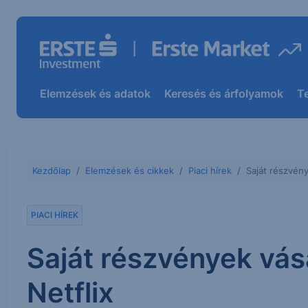
Elemzések és adatok
Keresés és árfolyamok
T
Kezdőlap
Elemzések és cikkek
Piaci hírek
Saját részvény
PIACI HÍREK
Saját részvények vás
Netflix