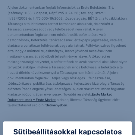
A jelen dokumentumban foglalt információk az Erste Befektetési Zrt.
(székhely: 1138 Budapest, Népfürdő u. 24-26.; tev. eng. szám: E-
III/324/2008 és III/75.005-19/2002; tőzsdetagság: BÉT Zrt.; a továbbiakban:
Társaság) által hitelesnek tartott forrásokon alapulnak, de azokért a
Társaság szavatosságot vagy felelősséget nem vállal. A jelen
dokumentumban foglaltak nem minősíthetők befektetésre való
ösztönzésnek, befektetési tanácsadásnak, értékpapír jegyzésére, vételére,
eladására vonatkozó felhívásnak vagy ajánlatnak. Felhívjuk szíves figyelmét
arra, hogy a múltbeli teljesítmények, illetve jövőbeli becslések nem
nyújtanak garanciát a jövőbeli teljesítményre nézve. A tőkepiaci és
makrogazdasági helyzetet, a befektetések és azok hozamai alakulását olyan
tényezők alakítják, melyre a Társaságnak nincs befolyása, a befektető által
hozott döntés következményei a Társaságra nem háríthatók át. A jelen
dokumentumban foglaltak – teljes vagy részleges – felhasználása,
többszörözése, publikálása, átdolgozása, terjesztése kizárólag a Társaság
előzetes írásos engedélyével lehetséges. A jelen dokumentumban foglaltak
kiadásuk időpontjában érvényesek. További részletek:
Erste Market
Dokumentumok – Erste Market
oldalon, illetve a Társaság ügyletek előtti
tájékoztatásról szóló
hirdetményében
.
Sütibeállításokkal kapcsolatos