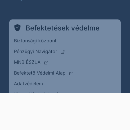
Befektetések védelme
Biztonsági központ
(külső oldalra ugrik)
Pénzügyi Navigátor
(külső oldalra ugrik)
MNB ÉSZLA
(külső oldalra ugrik)
Befektető Védelmi Alap
Adatvédelem
(külső oldalra ugrik)
Visszaélés bejelentése