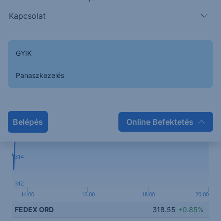
szállítással SameDay City néven.
Kapcsolat
Kapcsolódó termék
GYIK
Panaszkezelés
320
318
Belépés
Online Befektetés
316
314
312
14:00
16:00
18:00
20:00
FEDEX ORD
318.55
+0.85%