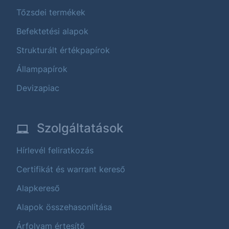
Tőzsdei termékek
Befektetési alapok
Strukturált értékpapírok
Állampapírok
Devizapiac
Szolgáltatások
Hírlevél feliratkozás
Certifikát és warrant kereső
Alapkereső
Alapok összehasonlítása
Árfolyam értesítő