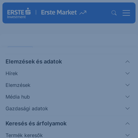
PIACI HÍREK
Elemzések és adatok
Régi-új megoldással áll elő a
Hírek
FedEx a versenyképesség
növelése érdekében
Elemzések
Média hub
ERSTE UZSONNA
Gazdasági adatok
|
2026. március 24. 14:55
Keresés és árfolyamok
Termék keresők
A FedEx új, SameDay Local nevű szolgáltatást indít,