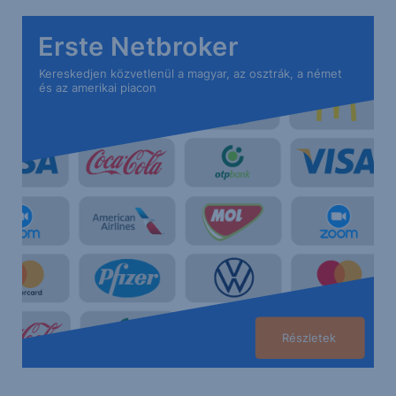
Erste Netbroker
Kereskedjen közvetlenül a magyar, az osztrák, a német
és az amerikai piacon
Részletek