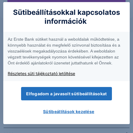
Sütibeállításokkal kapcsolatos
információk
Az Erste Bank sütiket használ a weboldalak működtetése, a
könnyebb használat és megfelelő színvonal biztosítása és a
visszaélések megakadályozása érdekében. A weboldalon
végzett tevékenységek nyomon követésével kifejezetten az
Önt érdeklő ajánlatokról üzenetet juttathatunk el Önnek.
Részletes süti tájékoztató letöltése
Elfogadom a javasolt sütibeállításokat
PIACI HÍREK
Sütibeállítások kezelése
Erős lett a MOL második negyedéve