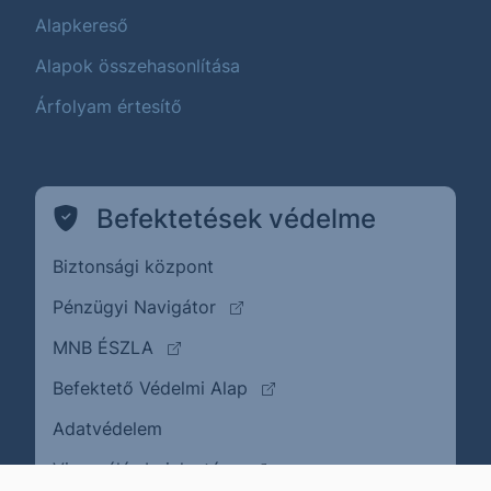
Alapkereső
Alapok összehasonlítása
Árfolyam értesítő
Befektetések védelme
Biztonsági központ
(külső oldalra ugrik)
Pénzügyi Navigátor
(külső oldalra ugrik)
MNB ÉSZLA
(külső oldalra ugrik)
Befektető Védelmi Alap
Adatvédelem
(külső oldalra ugrik)
Visszaélés bejelentése