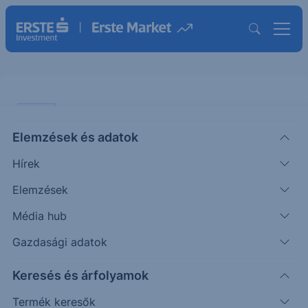
SZTORI
Elemzések és adatok
A piaci árazások által
Hírek
prognosztizált rövid kamatszint
különböző időtávokon a határidős
Elemzések
kamatláb-megállapodások
Média hub
alapján
Gazdasági adatok
A HÉT ÁBRÁJA
Keresés és árfolyamok
|
2026. február 23. 11:14
Termék keresők