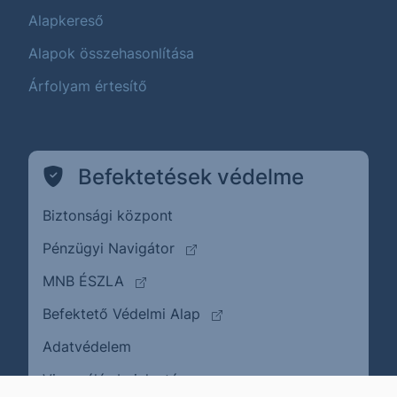
Alapkereső
Alapok összehasonlítása
Árfolyam értesítő
Befektetések védelme
Biztonsági központ
(külső oldalra ugrik)
Pénzügyi Navigátor
(külső oldalra ugrik)
MNB ÉSZLA
(külső oldalra ugrik)
Befektető Védelmi Alap
Adatvédelem
(külső oldalra ugrik)
Visszaélés bejelentése