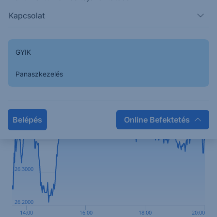
tervezett felvásárlás 2026 végéig történő
Kapcsolat
lezárásának esélye 23%-ra csökkent, míg ez Trump
nyilatkozata előtti 60% volt.
GYIK
Kapcsolódó termékek
Panaszkezelés
26.5000
Belépés
Online Befektetés
26.4000
26.3000
26.2000
14:00
16:00
18:00
20:00