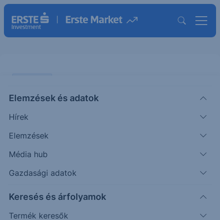
PIACI HÍREK
Elemzések és adatok
A hatóságok keresztbe tehetnek a
Hírek
Netflix nagy üzletének
Elemzések
ERSTE UZSONNA
Média hub
|
2025. december 8. 15:07
Gazdasági adatok
Keresés és árfolyamok
Az amerikai elnök trösztellenes aggályokra hívta
fel a figyelmet a Warner Bros. Discovery 72
Termék keresők