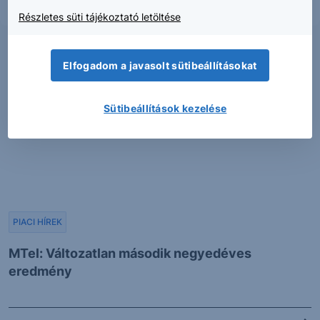
Részletes süti tájékoztató letöltése
Elfogadom a javasolt sütibeállításokat
Sütibeállítások kezelése
PIACI HÍREK
MTel: Változatlan második negyedéves
eredmény