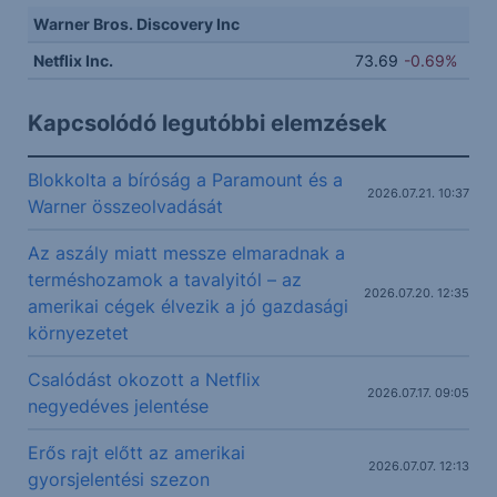
Warner Bros. Discovery Inc
Netflix Inc.
73.69
-0.69%
Kapcsolódó legutóbbi elemzések
Blokkolta a bíróság a Paramount és a
2026.07.21. 10:37
Warner összeolvadását
Az aszály miatt messze elmaradnak a
terméshozamok a tavalyitól – az
2026.07.20. 12:35
amerikai cégek élvezik a jó gazdasági
környezetet
Csalódást okozott a Netflix
2026.07.17. 09:05
negyedéves jelentése
Erős rajt előtt az amerikai
2026.07.07. 12:13
gyorsjelentési szezon