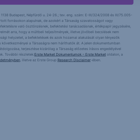
 1138 Budapest, Népfürdő u. 24-26.; tev. eng. szám: E-III/324/2008 és III/75.005-
artott forrásokon alapulnak, de azokért a Társaság szavatosságot vagy
fektetésre való ösztönzésnek, befektetési tanácsadásnak, értékpapír jegyzésére,
yelmét arra, hogy a múltbeli teljesítmények, illetve jövőbeli becslések nem
asági helyzetet, a befektetések és azok hozamai alakulását olyan tényezők
ntés következményei a Társaságra nem háríthatók át. A jelen dokumentumban
 átdolgozása, terjesztése kizárólag a Társaság előzetes írásos engedélyével
k. További részletek:
Erste Market Dokumentumok – Erste Market
oldalon, a
rdetményben
, illetve az Erste Group
Research Disclaimer
-ében.