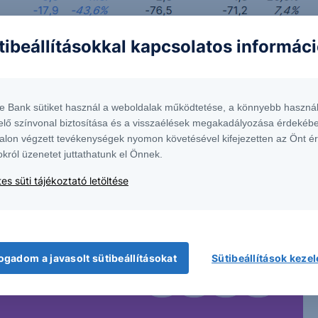
tibeállításokkal kapcsolatos informác
te Bank sütiket használ a weboldalak működtetése, a könnyebb használ
elő színvonal biztosítása és a visszaélések megakadályozása érdekébe
alon végzett tevékenységek nyomon követésével kifejezetten az Önt é
okról üzenetet juttathatunk el Önnek.
es süti tájékoztató letöltése
ogadom a javasolt sütibeállításokat
Sütibeállítások keze