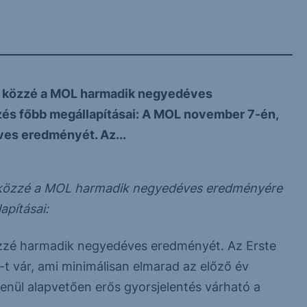
e közzé a MOL harmadik negyedéves
és főbb megállapításai: A MOL november 7-én,
ves eredményét. Az...
e közzé a MOL harmadik negyedéves eredményére
pításai:
özzé harmadik negyedéves eredményét. Az Erste
A-t vár, ami minimálisan elmarad az előző év
enül alapvetően erős gyorsjelentés várható a