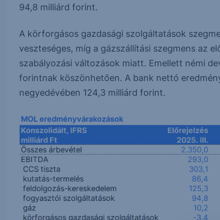
94,8 milliárd forint.
A körforgásos gazdasági szolgáltatások szegmen
veszteséges, míg a gázszállítási szegmens az el
szabályozási változások miatt. Emellett némi de
forintnak köszönhetően. A bank nettó eredmén
negyedévében 124,3 milliárd forint.