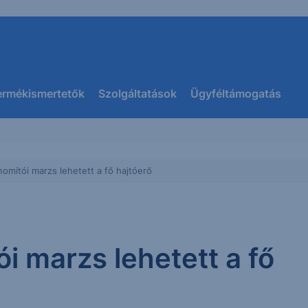
ermékismertetők
Szolgáltatások
Ügyféltámogatás
omítói marzs lehetett a fő hajtóerő
i marzs lehetett a fő