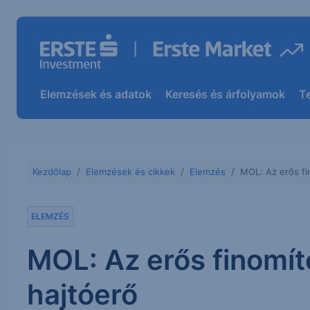
Elemzések és adatok
Keresés és árfolyamok
T
Kezdőlap
Elemzések és cikkek
Elemzés
MOL: Az erős fin
ELEMZÉS
MOL: Az erős finomító
hajtóerő