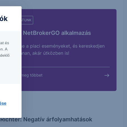
iók
AJÁNLATUNK
Erste NetBrokerGO alkalmazás
at és
Kövesse a piaci eseményeket, és kereskedjen
n. A
bárhonnan, akár útközben is!
rdeklő
Tudjon meg többet
lése
ELEMZÉS
Richter: Negatív árfolyamhatások