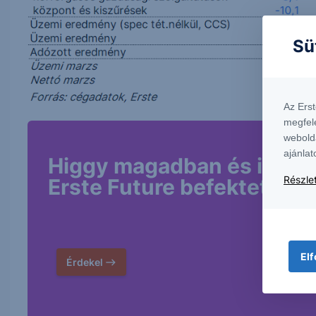
Sü
Az Ers
megfel
webold
ajánlat
Higgy magadban és indíts
Részlet
Erste Future befektetést!
Elf
Érdekel