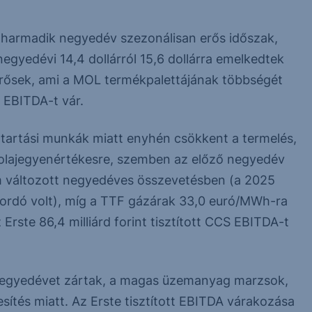
A harmadik negyedév szezonálisan erős időszak,
gyedévi 14,4 dollárról 15,6 dollárra emelkedtek
erősek, ami a MOL termékpalettájának többségét
S EBITDA-t vár.
tartási munkák miatt enyhén csökkent a termelés,
 olajegyenértékesre, szemben az előző negyedév
nem változott negyedéves összevetésben (a 2025
hordó volt), míg a TTF gázárak 33,0 euró/MWh-ra
rste 86,4 milliárd forint tisztított CCS EBITDA-t
 negyedévet zártak, a magas üzemanyag marzsok,
tés miatt. Az Erste tisztított EBITDA várakozása