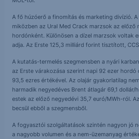
MOL-tól.
A fő húzóerő a finomítás és marketing divízió. 
miközben az Ural Med Crack marzsok az előző ne
hordónként. Különösen a dízel marzsok voltak 
adja. Az Erste 125,3 milliárd forint tisztított, CC
A kutatás-termelés szegmensben a nyári karban
az Erste várakozása szerint napi 92 ezer hordó
93,5 ezres értékével. Az olajár gyakorlatilag 
harmadik negyedéves Brent átlagár 69,1 dollár/
estek az előző negyedévi 35,7 euró/MWh-ról. Az E
becsül ebből a szegmensből.
A fogyasztói szolgáltatások szintén nagyon jó
a nagyobb volumen és a nem-üzemanyag értékesí