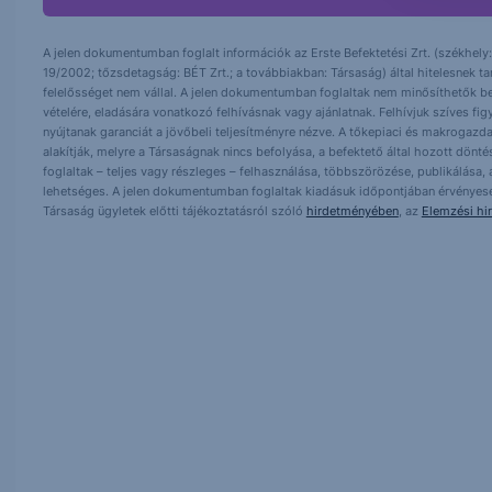
A jelen dokumentumban foglalt információk az Erste Befektetési Zrt. (székhely:
19/2002; tőzsdetagság: BÉT Zrt.; a továbbiakban: Társaság) által hitelesnek t
felelősséget nem vállal. A jelen dokumentumban foglaltak nem minősíthetők be
vételére, eladására vonatkozó felhívásnak vagy ajánlatnak. Felhívjuk szíves fig
nyújtanak garanciát a jövőbeli teljesítményre nézve. A tőkepiaci és makrogazd
alakítják, melyre a Társaságnak nincs befolyása, a befektető által hozott dö
foglaltak – teljes vagy részleges – felhasználása, többszörözése, publikálása,
lehetséges. A jelen dokumentumban foglaltak kiadásuk időpontjában érvényese
Társaság ügyletek előtti tájékoztatásról szóló
hirdetményében
, az
Elemzési hi