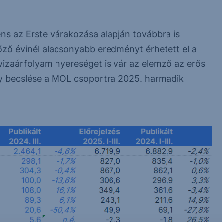
s az Erste várakozása alapján továbbra is
őző évinél alacsonyabb eredményt érhetett el a
vizaárfolyam nyereséget is vár az elemző az erős
y becslése a MOL csoportra 2025. harmadik