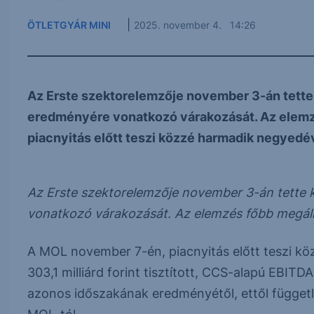
|
ÖTLETGYÁR MINI
2025. november 4. 14:26
Az Erste szektorelemzője november 3-án tett
eredményére vonatkozó várakozását. Az elemz
piacnyitás előtt teszi közzé harmadik negyedé
Az Erste szektorelemzője november 3-án tett
vonatkozó várakozását. Az elemzés főbb megálla
A MOL november 7-én, piacnyitás előtt teszi k
303,1 milliárd forint tisztított, CCS-alapú EBITD
azonos időszakának eredményétől, ettől függetl