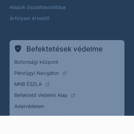
Alapok összehasonlítása
Árfolyam értesítő
Befektetések védelme
Biztonsági központ
(külső oldalra ugrik)
Pénzügyi Navigátor
(külső oldalra ugrik)
MNB ÉSZLA
(külső oldalra ugrik)
Befektető Védelmi Alap
Adatvédelem
(külső oldalra ugrik)
Visszaélés bejelentése