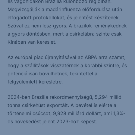
és vágóhidakon Brazília különböző régióiban.
Megvizsgálják a madárinfluenza előfordulása után
elfogadott protokollokat, és jelentést készítenek.
Szóval ez nem lesz gyors. A brazilok reménykednek
a gyors döntésben, mert a csirkelábra szinte csak
Kínában van kereslet.
Az európai piac újranyitásával az ABPA arra számít,
hogy a szállítások visszatérnek a korábbi szintre, és
potenciálisan bővülhetnek, tekintettel a
felgyülemlett keresletre.
2024-ben Brazília rekordmennyiségű, 5,294 millió
tonna csirkehúst exportált. A bevétel is elérte a
történelmi csúcsot, 9,928 milliárd dollárt, ami 1,3%-
os növekedést jelent 2023-hoz képest.