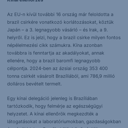
Az EU-n kívül további 16 ország már feloldotta a
brazil csirkére vonatkozó korlátozásokat, köztük
Japán – a 3. legnagyobb vásárló – és Irak, a 9.
helyről. Ez is jelzi, hogy a brazil csirke milyen fontos
népélelmezési cikk számukra. Kína azonban
továbbra is fenntartja az akadályokat, annak
ellenére, hogy a brazil baromfi legnagyobb
célpontja. 2024-ben az ázsiai ország 353 400
tonna csirkét vásárolt Brazíliából, ami 786,9 millió
dolláros bevételt termelt.
Egy kínai delegáció jelenleg is Brazíliában
tartózkodik, hogy felmérje az egészségügyi
helyzetet. A kínai ellenőrök megkezdték a
látogatásokat a laboratóriumokban, gazdaságokban