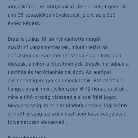
időszakában, és 386,3 millió USD bevételt generált,
ami 38 százalékos növekedést jelent az előző
évhez képest.
Brazília június 18-án nyilvánította magát
madárinfluenzamentesnek, miután lejárt az
egészségügyi karantén időszaka – ez a kötelező
időszak, amikor a létesítmények üresek maradnak a
tisztítás és fertőtlenítés céljából. Az európai
elismerést igen gyorsan megkapták. Ezt azért kell
hangsúlyozni, mert jellemzően 6-12 hónap is eltelik,
mire a tiltó ország visszaadja a szállítási jogot.
Magyarország, mint a madárinfluenzával leginkább
érintett ország, az adminisztráció lassú reagálását
folyamatosan elszenvedi.
Kínai ellenőrzés