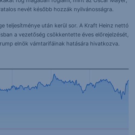
kákat fog magában foglalni, mint az Oscar Mayer,
hivatalos nevét később hozzák nyilvánosságra.
ge teljesítménye után kerül sor. A Kraft Heinz nettó
isban a vezetőség csökkentette éves előrejelzését,
rump elnök vámtarifáinak hatására hivatkozva.