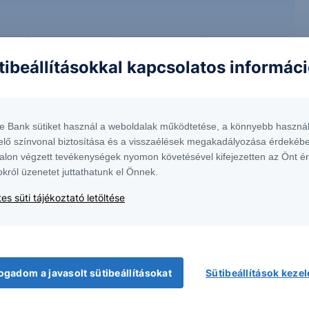
17:00
18:00
19:00
20:00
tibeállításokkal kapcsolatos informác
25.32
+1.44%
te Bank sütiket használ a weboldalak működtetése, a könnyebb használ
elő színvonal biztosítása és a visszaélések megakadályozása érdekébe
alon végzett tevékenységek nyomon követésével kifejezetten az Önt é
okról üzenetet juttathatunk el Önnek.
es süti tájékoztató letöltése
ogadom a javasolt sütibeállításokat
Sütibeállítások keze