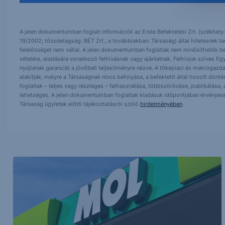
A jelen dokumentumban foglalt információk az Erste Befektetési Zrt. (székhely:
19/2002; tőzsdetagság: BÉT Zrt.; a továbbiakban: Társaság) által hitelesnek t
felelősséget nem vállal. A jelen dokumentumban foglaltak nem minősíthetők be
vételére, eladására vonatkozó felhívásnak vagy ajánlatnak. Felhívjuk szíves fig
nyújtanak garanciát a jövőbeli teljesítményre nézve. A tőkepiaci és makrogazd
alakítják, melyre a Társaságnak nincs befolyása, a befektető által hozott dö
foglaltak – teljes vagy részleges – felhasználása, többszörözése, publikálása,
lehetséges. A jelen dokumentumban foglaltak kiadásuk időpontjában érvényese
Társaság ügyletek előtti tájékoztatásról szóló
hirdetményében
.