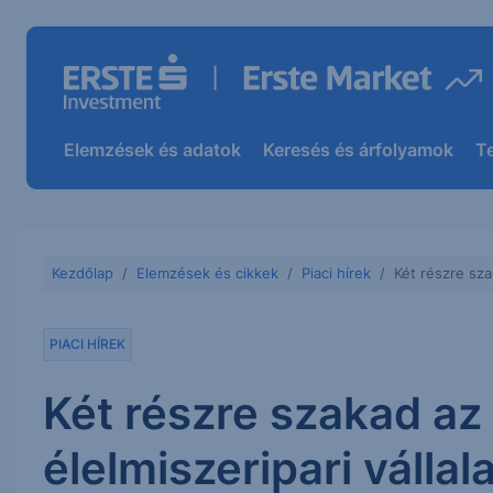
Elemzések és adatok
Keresés és árfolyamok
T
Kezdőlap
Elemzések és cikkek
Piaci hírek
Két részre sza
PIACI HÍREK
Két részre szakad az
élelmiszeripari vállal