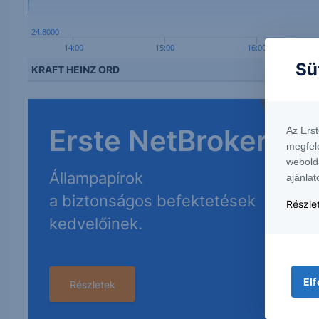
24.8000
14:00
15:00
16:00
Sü
KRAFT HEINZ ORD
Erste NetBroker
Az Ers
megfel
webold
Állampapírok
ajánlat
a biztonságos befektetések
Részlet
kedvelőinek.
Elf
Részletek