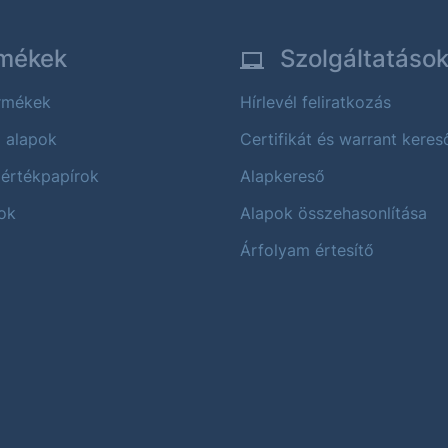
mékek
Szolgáltatáso
ermékek
Hírlevél feliratkozás
i alapok
Certifikát és warrant keres
 értékpapírok
Alapkereső
ok
Alapok összehasonlítása
Árfolyam értesítő