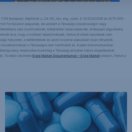
 1138 Budapest, Népfürdő u. 24-26.; tev. eng. szám: E-III/324/2008 és III/75.005-
artott forrásokon alapulnak, de azokért a Társaság szavatosságot vagy
fektetésre való ösztönzésnek, befektetési tanácsadásnak, értékpapír jegyzésére,
yelmét arra, hogy a múltbeli teljesítmények, illetve jövőbeli becslések nem
asági helyzetet, a befektetések és azok hozamai alakulását olyan tényezők
ntés következményei a Társaságra nem háríthatók át. A jelen dokumentumban
 átdolgozása, terjesztése kizárólag a Társaság előzetes írásos engedélyével
k. További részletek:
Erste Market Dokumentumok – Erste Market
oldalon, illetve a