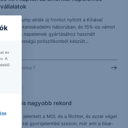
vállalatok
Donald Trump elnök új frontot nyitott a Kínával
iók
folytatott kereskedelmi háborúban, és 15%-os vámot
vetett ki a napelemek gyártásához használt
kulcsfontosságú poliszilikonból készült...
at és
n. A
rdeklő
2026. augusztus 7.
PIACI HÍREK
Vártnál is nagyobb rekord
lése
Ma reggel jelentett a MOL és a Richter, és ezzel véget
is ért a hazai gyorsjelentési szezon, már ami a blue-