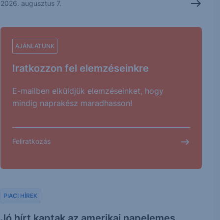
2026. augusztus 7.
AJÁNLATUNK
Iratkozzon fel elemzéseinkre
E-mailben elküldjük elemzéseinket, hogy
mindig naprakész maradhasson!
Feliratkozás
PIACI HÍREK
Jó hírt kaptak az amerikai napelemes