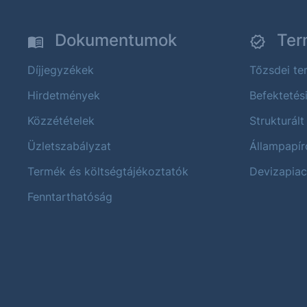
Dokumentumok
Ter
Díjjegyzékek
Tőzsdei t
Hirdetmények
Befektetés
Közzétételek
Strukturált
Üzletszabályzat
Állampapír
Termék és költségtájékoztatók
Devizapiac
Fenntarthatóság