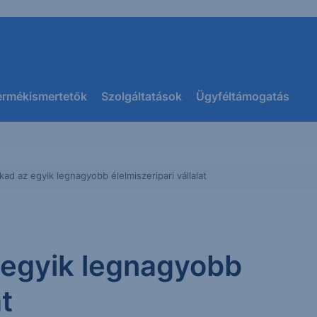
ermékismertetők
Szolgáltatások
Ügyféltámogatás
kad az egyik legnagyobb élelmiszeripari vállalat
 egyik legnagyobb
at