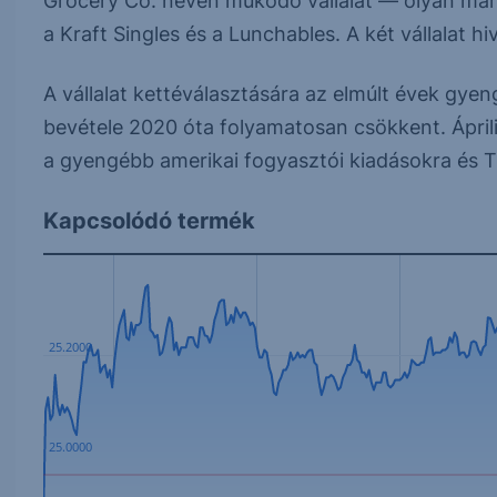
Grocery Co. néven működő vállalat — olyan már
a Kraft Singles és a Lunchables. A két vállalat 
A vállalat kettéválasztására az elmúlt évek gyen
bevétele 2020 óta folyamatosan csökkent. Ápril
a gyengébb amerikai fogyasztói kiadásokra és T
Kapcsolódó termék
25.2000
25.0000