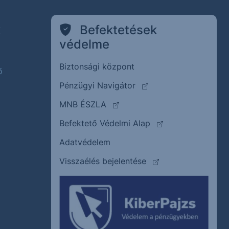
k
Befektetések
védelme
Biztonsági központ
ő
(külső oldalra ugrik)
Pénzügyi Navigátor
(külső oldalra ugrik)
MNB ÉSZLA
(külső oldalra ugrik
Befektető Védelmi Alap
Adatvédelem
(külső oldalra ugrik)
Visszaélés bejelentése