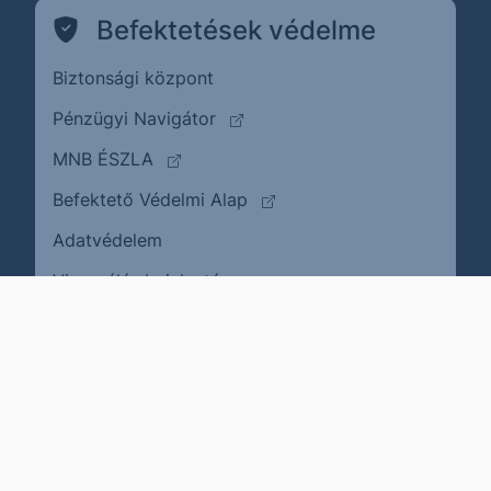
Befektetések védelme
Biztonsági központ
(külső oldalra ugrik)
Pénzügyi Navigátor
(külső oldalra ugrik)
MNB ÉSZLA
(külső oldalra ugrik)
Befektető Védelmi Alap
Adatvédelem
(külső oldalra ugrik)
Visszaélés bejelentése