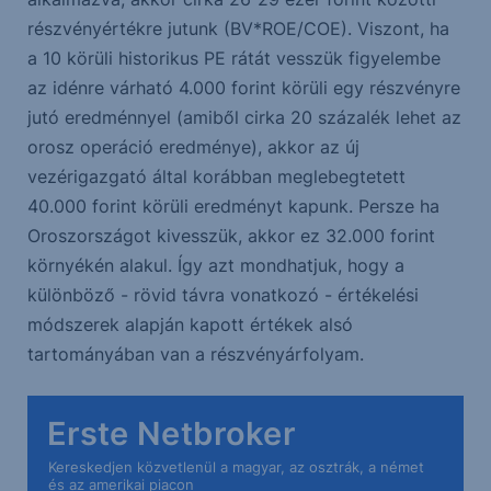
részvényértékre jutunk (BV*ROE/COE). Viszont, ha
a 10 körüli historikus PE rátát vesszük figyelembe
az idénre várható 4.000 forint körüli egy részvényre
jutó eredménnyel (amiből cirka 20 százalék lehet az
orosz operáció eredménye), akkor az új
vezérigazgató által korábban meglebegtetett
40.000 forint körüli eredményt kapunk. Persze ha
Oroszországot kivesszük, akkor ez 32.000 forint
környékén alakul. Így azt mondhatjuk, hogy a
különböző - rövid távra vonatkozó - értékelési
módszerek alapján kapott értékek alsó
tartományában van a részvényárfolyam.
Erste Netbroker
Kereskedjen közvetlenül a magyar, az osztrák, a német
és az amerikai piacon