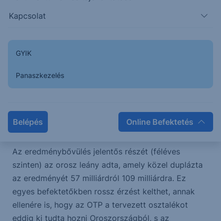
eredményt.
Kapcsolat
Ugyanakkor a céltartalék képzés megugrott ugyan,
s a menedzsment szerint magasan is marad, de az
GYIK
ott felsorolt (plusz) tételek is alapvetően inkább a
jövőbeli kockázatokra vonatkoznak (pl. USA vámok
Panaszkezelés
+9 milliárd, Oroszország +14 milliárd, kamatstop
hosszabbítás 4,4 milliárd, stb.). Amúgy is vártuk
ennek a tételnek az emelkedését, szóval nem
Belépés
Online Befektetés
meglepetés, s a struktúrája is „jónak” mondható.
Az eredménybővülés jelentős részét (féléves
szinten) az orosz leány adta, amely közel duplázta
az eredményét 57 milliárdról 109 milliárdra. Ez
egyes befektetőkben rossz érzést kelthet, annak
ellenére is, hogy az OTP a tervezett osztalékot
eddig ki tudta hozni Oroszországból, s az