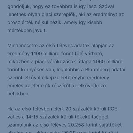
gondoljuk, hogy ez továbbra is így lesz. Szóval
lehetnek olyan piaci szereplők, aki az eredményt az
orosz érték nélkül nézik, amely így kisebb
mértékben javult.
Mindenesetre az első féléves adatok alapján az
eredmény 1.100 milliárd forint fölé várható,
miközben a piaci várakozások átlaga 1.060 milliárd
forint környéken van, legalábbis a Bloomberg adatai
szerint. Szóval elképzelhető enyhe eredmény
emelés az elemzők részéről az elkövetkező
hetekben.
Ha az első félévben elért 20 százalék körüli ROE-
val és a 14-15 százalék körüli tőkeköltséggel
számolunk az első féléves 20.258 forint sajáttőkét
alkalmazva, akkor cirka 26-29 ezer forint közötti