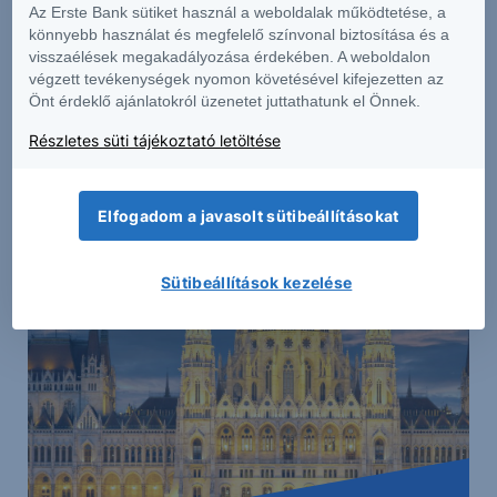
Az Erste Bank sütiket használ a weboldalak működtetése, a
vagy adótanácsadásnak.
könnyebb használat és megfelelő színvonal biztosítása és a
visszaélések megakadályozása érdekében. A weboldalon
Címlapkép: Shutterstock Inc.
végzett tevékenységek nyomon követésével kifejezetten az
Önt érdeklő ajánlatokról üzenetet juttathatunk el Önnek.
Részletes süti tájékoztató letöltése
Erste Netbroker
Állampapírok
Elfogadom a javasolt sütibeállításokat
a biztonságos befektetések kedvelőinek.
Sütibeállítások kezelése