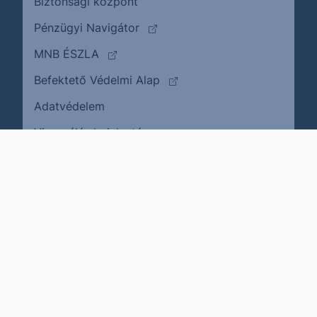
Biztonsági központ
(külső oldalra ugrik)
Pénzügyi Navigátor
(külső oldalra ugrik)
MNB ÉSZLA
(külső oldalra ugrik)
Befektető Védelmi Alap
Adatvédelem
(külső oldalra ugrik)
Visszaélés bejelentése