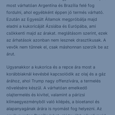
most várhatóan Argentína és Brazília felé fog
fordulni, ahol egyébként éppen jó termés várható.
Ezután az Egyesült Államok megpróbálja majd
eladni a kukoricáját Ázsiába és Európába, ami
csökkenti majd az árakat. meglátásom szerint, ezek
az árhatások azonban nem lesznek drasztikusak. A
vevők nem tűnnek el, csak máshonnan szerzik be az
árut.
Ugyanakkor a kukorica és a repce ára most a
korábbiaknál kevésbé kapcsolódik az olaj és a gáz
árához, ahol Trump nagy offenzívára, a termelés
növelésére készül. A várhatóan emelkedő
olajtermelés és kivitel, valamint a párizsi
klímaegyezményből való kilépés, a bioetanol és
alapanyagának árára is nyomást fog helyezni. Az