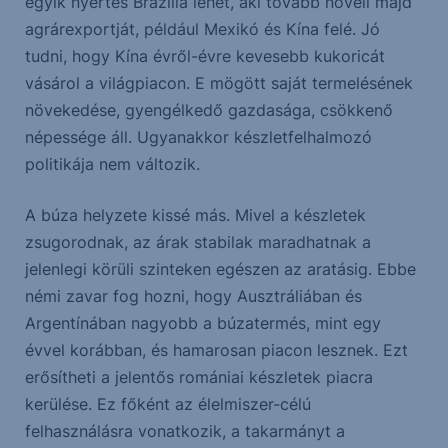
egyik nyertes Brazília lehet, aki tovább növeli majd
agrárexportját, például Mexikó és Kína felé. Jó
tudni, hogy Kína évről-évre kevesebb kukoricát
vásárol a világpiacon. E mögött saját termelésének
növekedése, gyengélkedő gazdasága, csökkenő
népessége áll. Ugyanakkor készletfelhalmozó
politikája nem változik.
A búza helyzete kissé más. Mivel a készletek
zsugorodnak, az árak stabilak maradhatnak a
jelenlegi körüli szinteken egészen az aratásig. Ebbe
némi zavar fog hozni, hogy Ausztráliában és
Argentínában nagyobb a búzatermés, mint egy
évvel korábban, és hamarosan piacon lesznek. Ezt
erősítheti a jelentős romániai készletek piacra
kerülése. Ez főként az élelmiszer-célú
felhasználásra vonatkozik, a takarmányt a