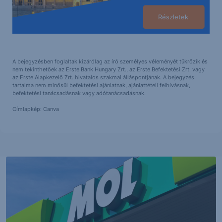
Részletek
A bejegyzésben foglaltak kizárólag az író személyes véleményét tükrözik és
nem tekinthetőek az Erste Bank Hungary Zrt., az Erste Befektetési Zrt. vagy
az Erste Alapkezelő Zrt. hivatalos szakmai álláspontjának. A bejegyzés
tartalma nem minősül befektetési ajánlatnak, ajánlattételi felhívásnak,
befektetési tanácsadásnak vagy adótanácsadásnak.
Címlapkép: Canva