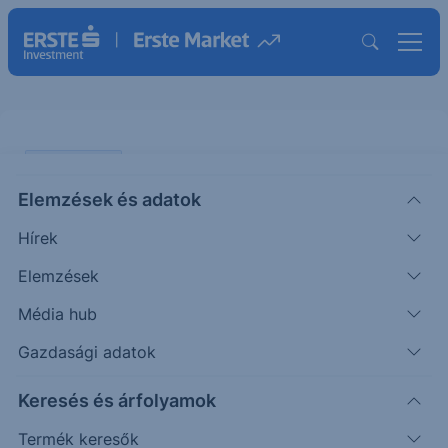
AGRÁR SAROK
Elemzések és adatok
Trump-hatás a mezőgazdasági
Hírek
piacokon
Elemzések
AGRÁR
Média hub
Fórián
Vezető
2025. február
|
Zoltán
agrárszakértő
3. 15:43
Gazdasági adatok
Keresés és árfolyamok
A Chicagói Árutőzsde jegyzései azonnal lefelé
Termék keresők