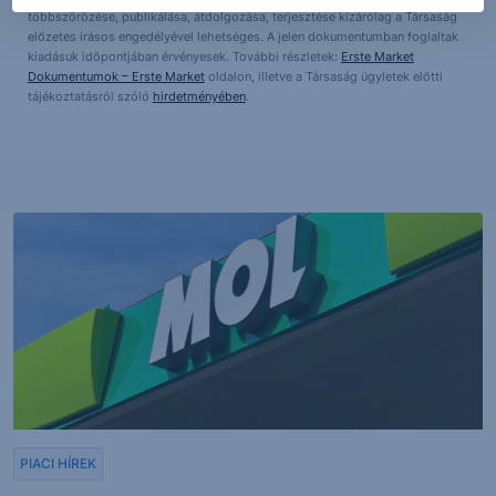
többszörözése, publikálása, átdolgozása, terjesztése kizárólag a Társaság
előzetes írásos engedélyével lehetséges. A jelen dokumentumban foglaltak
kiadásuk időpontjában érvényesek. További részletek:
Erste Market
Dokumentumok – Erste Market
oldalon, illetve a Társaság ügyletek előtti
tájékoztatásról szóló
hirdetményében
.
PIACI HÍREK