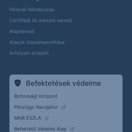
Hírlevél feliratkozás
Certifikát és warrant kereső
Alapkereső
Alapok összehasonlítása
Árfolyam értesítő
Befektetések védelme
Biztonsági központ
(külső oldalra ugrik)
Pénzügyi Navigátor
(külső oldalra ugrik)
MNB ÉSZLA
(külső oldalra ugrik)
Befektető Védelmi Alap