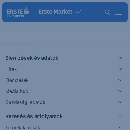
ELEMZÉS
Elemzések és adatok
Magyar Telekom: a harmadik
Hírek
negyedévben is folytatódhatott a
bevételek és a marzsok
Elemzések
növekedése
Média hub
Gazdasági adatok
ÖTLETGYÁR MINI
|
2024. november 11. 13:36
Keresés és árfolyamok
Termék keresők