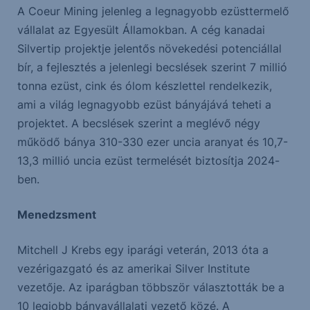
A Coeur Mining jelenleg a legnagyobb ezüsttermelő
vállalat az Egyesült Államokban. A cég kanadai
Silvertip projektje jelentős növekedési potenciállal
bír, a fejlesztés a jelenlegi becslések szerint 7 millió
tonna ezüst, cink és ólom készlettel rendelkezik,
ami a világ legnagyobb ezüst bányájává teheti a
projektet. A becslések szerint a meglévő négy
működő bánya 310-330 ezer uncia aranyat és 10,7-
13,3 millió uncia ezüst termelését biztosítja 2024-
ben.
Menedzsment
Mitchell J Krebs egy iparági veterán, 2013 óta a
vezérigazgató és az amerikai Silver Institute
vezetője. Az iparágban többször választották be a
10 legjobb bányavállalati vezető közé. A