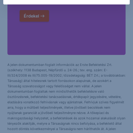
Érdekel
A jelen dokumentumban foglalt információk az Erste Befektetési Zrt.
(székhely: 1138 Budapest, Népfürdő u. 24-26.; tev. eng. szám: E-
III/324/2008 és III/75.005-19/2002; tőzsdetagság: BÉT Zrt.; a továbbiakban:
Társaság) által hitelesnek tartott forrásokon alapulnak, de azokért a
Társaság szavatosságot vagy felelősséget nem vállal. A jelen
dokumentumban foglaltak nem minősíthetők befektetésre való
ösztönzésnek, befektetési tanácsadásnak, értékpapír jegyzésére, vételére,
eladására vonatkozó felhívásnak vagy ajánlatnak. Felhívjuk szíves figyelmét
arra, hogy a múltbeli teljesítmények, illetve jövőbeli becslések nem
nyújtanak garanciát a jövőbeli teljesítményre nézve. A tőkepiaci és
makrogazdasági helyzetet, a befektetések és azok hozamai alakulását olyan
tényezők alakítják, melyre a Társaságnak nincs befolyása, a befektető által
hozott döntés következményei a Társaságra nem háríthatók át. A jelen