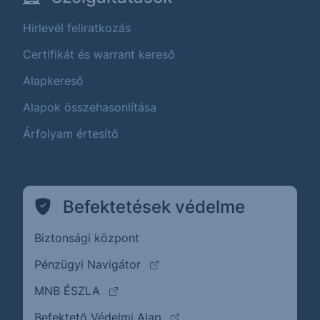
Hírlevél feliratkozás
Certifikát és warrant kereső
Alapkereső
Alapok összehasonlítása
Árfolyam értesítő
Befektetések védelme
Biztonsági központ
(külső oldalra ugrik)
Pénzügyi Navigátor
(külső oldalra ugrik)
MNB ÉSZLA
(külső oldalra ugrik)
Befektető Védelmi Alap