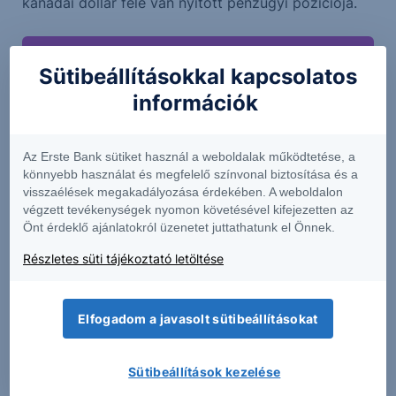
kanadai dollár felé van nyitott pénzügyi pozíciója.
Sütibeállításokkal kapcsolatos
információk
Az Erste Bank sütiket használ a weboldalak működtetése, a
könnyebb használat és megfelelő színvonal biztosítása és a
visszaélések megakadályozása érdekében. A weboldalon
végzett tevékenységek nyomon követésével kifejezetten az
Önt érdeklő ajánlatokról üzenetet juttathatunk el Önnek.
Részletes süti tájékoztató letöltése
Elfogadom a javasolt sütibeállításokat
Higgy magadban és indíts Erste Future
befektetést!
Sütibeállítások kezelése