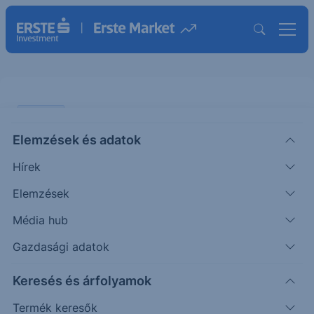
ELEMZÉS
Elemzések és adatok
Coeur Mining: A kanadai Silvertip
Hírek
bánya nagy felfutás előtt állhat
Elemzések
ÖTLETGYÁR MINI
Média hub
Pletser
Olaj- és gázipari
2024. június
|
Tamás
elemző
12. 11:00
Gazdasági adatok
Keresés és árfolyamok
A Coeur Mining legfontosabb növekedési
Termék keresők