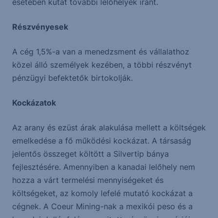
esetében kutat további lelőhelyek iránt.
Részvényesek
A cég 1,5%-a van a menedzsment és vállalathoz
közel álló személyek kezében, a többi részvényt
pénzügyi befektetők birtokolják.
Kockázatok
Az arany és ezüst árak alakulása mellett a költségek
emelkedése a fő működési kockázat. A társaság
jelentős összeget költött a Silvertip bánya
fejlesztésére. Amennyiben a kanadai lelőhely nem
hozza a várt termelési mennyiségeket és
költségeket, az komoly lefelé mutató kockázat a
cégnek. A Coeur Mining-nak a mexikói peso és a