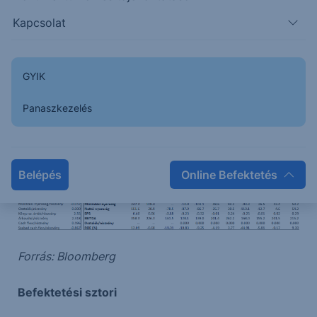
nyereséget.
Kapcsolat
Összefoglaló táblázat (Bloomberg, konszenzusos
várakozás)
GYIK
Panaszkezelés
Belépés
Online Befektetés
Forrás: Bloomberg
Befektetési sztori