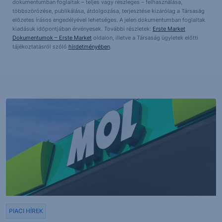
dokumentumban foglaltak – teljes vagy részleges – felhasználása,
többszörözése, publikálása, átdolgozása, terjesztése kizárólag a Társaság
előzetes írásos engedélyével lehetséges. A jelen dokumentumban foglaltak
kiadásuk időpontjában érvényesek. További részletek:
Erste Market
Dokumentumok – Erste Market
oldalon, illetve a Társaság ügyletek előtti
tájékoztatásról szóló
hirdetményében
.
PIACI HÍREK