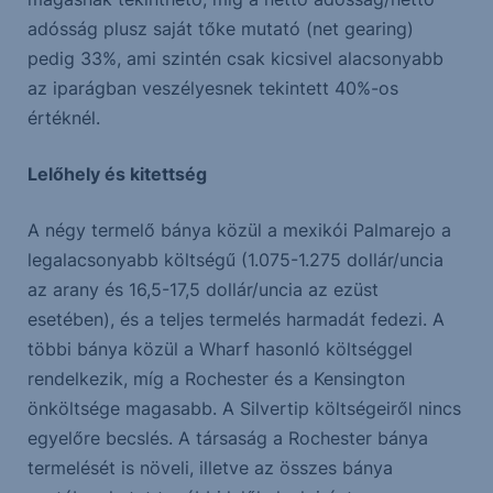
adósság plusz saját tőke mutató (net gearing)
pedig 33%, ami szintén csak kicsivel alacsonyabb
az iparágban veszélyesnek tekintett 40%-os
értéknél.
Lelőhely és kitettség
A négy termelő bánya közül a mexikói Palmarejo a
legalacsonyabb költségű (1.075-1.275 dollár/uncia
az arany és 16,5-17,5 dollár/uncia az ezüst
esetében), és a teljes termelés harmadát fedezi. A
többi bánya közül a Wharf hasonló költséggel
rendelkezik, míg a Rochester és a Kensington
önköltsége magasabb. A Silvertip költségeiről nincs
egyelőre becslés. A társaság a Rochester bánya
termelését is növeli, illetve az összes bánya