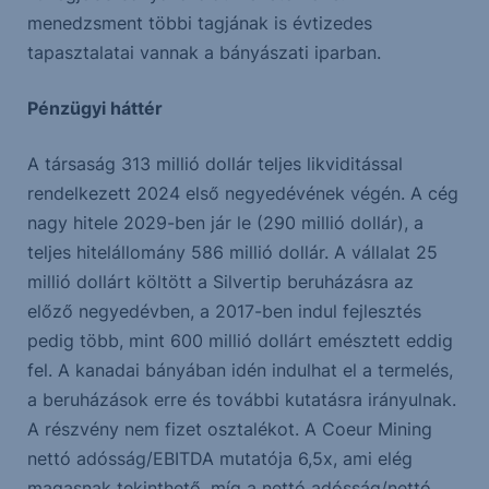
menedzsment többi tagjának is évtizedes
tapasztalatai vannak a bányászati iparban.
Pénzügyi háttér
A társaság 313 millió dollár teljes likviditással
rendelkezett 2024 első negyedévének végén. A cég
nagy hitele 2029-ben jár le (290 millió dollár), a
teljes hitelállomány 586 millió dollár. A vállalat 25
millió dollárt költött a Silvertip beruházásra az
előző negyedévben, a 2017-ben indul fejlesztés
pedig több, mint 600 millió dollárt emésztett eddig
fel. A kanadai bányában idén indulhat el a termelés,
a beruházások erre és további kutatásra irányulnak.
A részvény nem fizet osztalékot. A Coeur Mining
nettó adósság/EBITDA mutatója 6,5x, ami elég
magasnak tekinthető, míg a nettó adósság/nettó