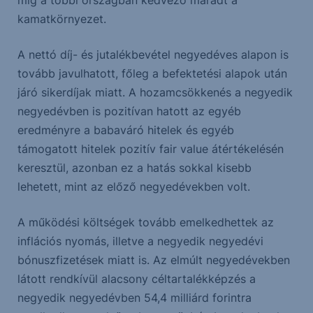
míg a többi országban kedvező maradt a
kamatkörnyezet.
A nettó díj- és jutalékbevétel negyedéves alapon is
tovább javulhatott, főleg a befektetési alapok után
járó sikerdíjak miatt. A hozamcsökkenés a negyedik
negyedévben is pozitívan hatott az egyéb
eredményre a babaváró hitelek és egyéb
támogatott hitelek pozitív fair value átértékelésén
keresztül, azonban ez a hatás sokkal kisebb
lehetett, mint az előző negyedévekben volt.
A működési költségek tovább emelkedhettek az
inflációs nyomás, illetve a negyedik negyedévi
bónuszfizetések miatt is. Az elmúlt negyedévekben
látott rendkívül alacsony céltartalékképzés a
negyedik negyedévben 54,4 milliárd forintra