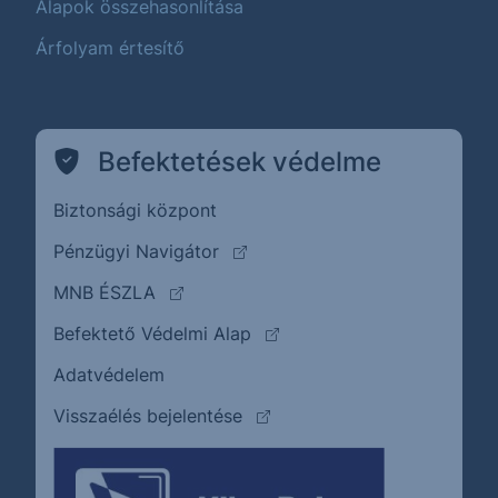
Alapok összehasonlítása
Árfolyam értesítő
Befektetések védelme
Biztonsági központ
(külső oldalra ugrik)
Pénzügyi Navigátor
(külső oldalra ugrik)
MNB ÉSZLA
(külső oldalra ugrik)
Befektető Védelmi Alap
Adatvédelem
(külső oldalra ugrik)
Visszaélés bejelentése