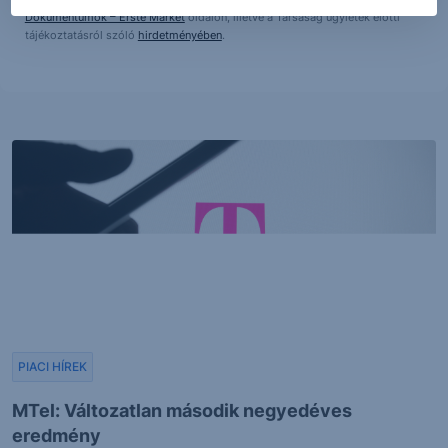
Dokumentumok – Erste Market
oldalon, illetve a Társaság ügyletek előtti
tájékoztatásról szóló
hirdetményében
.
PIACI HÍREK
MTel: Változatlan második negyedéves
eredmény