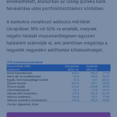
emelkedhetett, elsősorban az üzbég Ipoteka bank
felvásárlása utáni portfoliótisztításhoz kötődően.
A bankokra vonatkozó adókulcs mértékét
Ukrajnában 18%-ról 50%-ra emelték, melynek
negatív hatását visszamenőlegesen egyszeri
hatásként számolják el, ami jelentősen megdobja a
negyedik negyedévi adófizetési kötelezettséget.