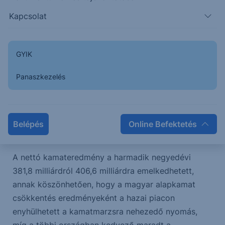
Kapcsolat
Várakozásunk szerint a negyedik negyedévben 79
milliárd forint egyszeri költség keletkezhetett,
elsősorban az 59,5 milliárd forinttal a könyvszerinti
GYIK
érték alatt eladott román leányvállalat
értékesítéséhez kapcsolódóan. Ezen túlmenően
Panaszkezelés
növekvő céltartalékképzéssel, működési költséggel
és adóteherrel számolunk. Ennek eredményeként a
számviteli profit 135,4 milliárd, a korrigált eredmény
Belépés
Online Befektetés
pedig 214,4 milliárd forint lehetett a negyedévben.
A nettó kamateredmény a harmadik negyedévi
381,8 milliárdról 406,6 milliárdra emelkedhetett,
annak köszönhetően, hogy a magyar alapkamat
csökkentés eredményeként a hazai piacon
enyhülhetett a kamatmarzsra nehezedő nyomás,