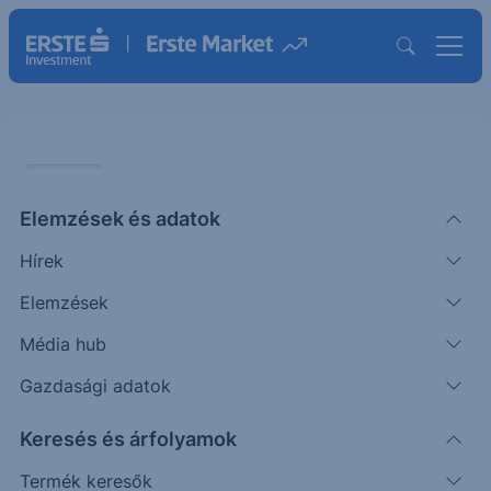
ELEMZÉS
Elemzések és adatok
Egyszeri tételek miatt
Hírek
negyedéves szinten
visszaeshetett az OTP profitja
Elemzések
Média hub
ÖTLETGYÁR MINI
Gazdasági adatok
|
2024. március 5. 09:09
Keresés és árfolyamok
Termék keresők
Az OTP a blue-chip papírok közül utolsóként,