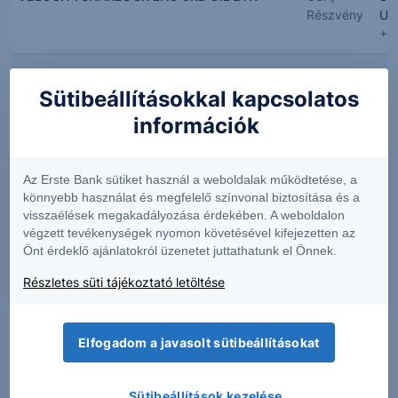
Részvény
US
+7
Uxin Ltd
USA,
1.2
Sütibeállításokkal kapcsolatos
Részvény
US
-2
információk
Visa Inc.
USA,
36
Részvény
US
Az Erste Bank sütiket használ a weboldalak működtetése, a
-0
könnyebb használat és megfelelő színvonal biztosítása és a
visszaélések megakadályozása érdekében. A weboldalon
VECTOR ACQUISITION CL A ORD
végzett tevékenységek nyomon követésével kifejezetten az
USA,
11.
Önt érdeklő ajánlatokról üzenetet juttathatunk el Önnek.
Részvény
US
+4
Részletes süti tájékoztató letöltése
Valaris Ord Shs
USA,
77
Részvény
US
Elfogadom a javasolt sütibeállításokat
-1
VALE ADR REPTG ONE ORD
USA,
14
Sütibeállítások kezelése