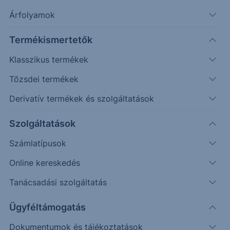
Árfolyamok
Termékismertetők
Klasszikus termékek
Keresés
Tőzsdei termékek
Derivatív termékek és szolgáltatások
Piac,
Ut
Szolgáltatások
Megnevezés
Kategória
ár
Számlatípusok
Upstream Bio Ord Shs
USA,
6.
Online kereskedés
Részvény
US
-0
Tanácsadási szolgáltatás
UPHEALTH ORD
USA,
0.
Ügyféltámogatás
Részvény
US
+1
Dokumentumok és tájékoztatások