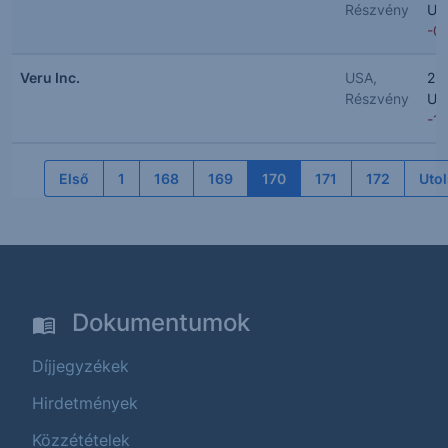
Részvény
US
-0
Veru Inc.
USA,
2.
Részvény
US
-1
Első
1
168
169
170
171
172
Uto
Dokumentumok
Díjjegyzékek
Hirdetmények
Közzétételek