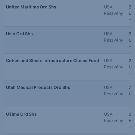
United Maritime Ord Shs
USA,
2.
Részvény
US
+3
Usio Ord Shs
USA,
2.
Részvény
US
+3
Cohen and Steers Infrastructure Closed Fund
USA,
27
Részvény
US
-0
Utah Medical Products Ord Shs
USA,
71.
Részvény
US
-1
UTime Ord Shs
USA,
0.
Részvény
EU
-4