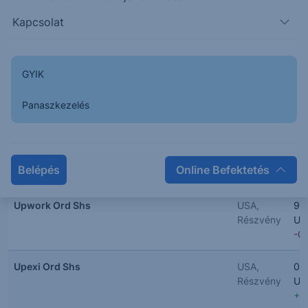
Kapcsolat
Upland Software Inc.
USA,
4.
Részvény
US
-4
GYIK
United Parcel Service
USA,
10
Részvény
US
Panaszkezelés
-1
Upstart Holdings Ord Shs
USA,
30
Részvény
US
Belépés
Online Befektetés
-0
Upwork Ord Shs
USA,
9.
Részvény
US
-0
Upexi Ord Shs
USA,
0.
Részvény
US
+1