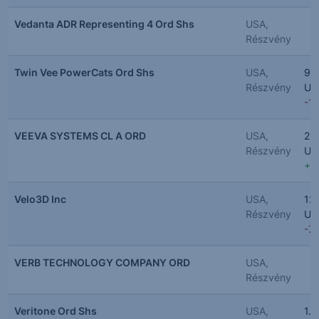
Vedanta ADR Representing 4 Ord Shs
USA,
Részvény
Twin Vee PowerCats Ord Shs
USA,
9.
Részvény
US
-1
VEEVA SYSTEMS CL A ORD
USA,
21
Részvény
US
+0
Velo3D Inc
USA,
12
Részvény
US
-7
VERB TECHNOLOGY COMPANY ORD
USA,
Részvény
Veritone Ord Shs
USA,
1.2