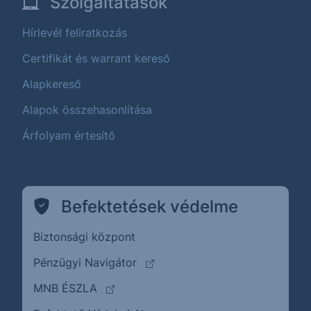
Szolgáltatások
Hírlevél feliratkozás
Certifikát és warrant kereső
Alapkereső
Alapok összehasonlítása
Árfolyam értesítő
Befektetések védelme
Biztonsági központ
(külső oldalra ugrik)
Pénzügyi Navigátor
(külső oldalra ugrik)
MNB ÉSZLA