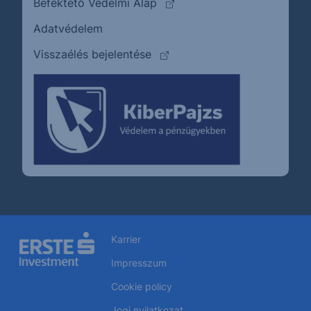
(külső oldalra ugrik)
Befektető Védelmi Alap
Adatvédelem
(külső oldalra ugrik)
Visszaélés bejelentése
Karrier
Impresszum
Cookie policy
Jogi nyilatkozat