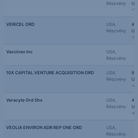
Részvény
US
-1
VERICEL ORD
USA,
45
Részvény
US
-2.
Vaccinex Inc
USA,
Részvény
10X CAPITAL VENTURE ACQUISITION ORD
USA,
9.
Részvény
US
-4
Veracyte Ord Shs
USA,
46
Részvény
US
-0
VEOLIA ENVIRON ADR REP ONE ORD
USA,
Részvény