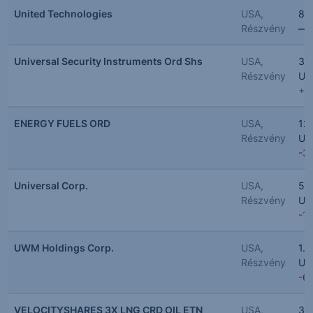
United Technologies
USA,
86
Részvény
—
-
Universal Security Instruments Ord Shs
USA,
3.
Részvény
US
+2
ENERGY FUELS ORD
USA,
12
Részvény
US
-3
Universal Corp.
USA,
52
Részvény
US
-1
UWM Holdings Corp.
USA,
1.8
Részvény
US
-6
VELOCITYSHARES 3X LNG CRD OIL ETN
USA,
39