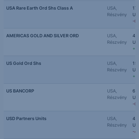
USA Rare Earth Ord Shs Class A
USA,
17
Részvény
US
-0
AMERICAS GOLD AND SILVER ORD
USA,
4.
Részvény
US
+9
US Gold Ord Shs
USA,
15
Részvény
US
+4
US BANCORP
USA,
64
Részvény
US
-0
USD Partners Units
USA,
4.
Részvény
US
-4