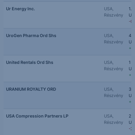
Ur Energy Inc.
USA,
1.2
Részvény
US
-0
UroGen Pharma Ord Shs
USA,
46
Részvény
US
+1
United Rentals Ord Shs
USA,
1 1
Részvény
US
+1
URANIUM ROYALTY ORD
USA,
3.
Részvény
US
+5
USA Compression Partners LP
USA,
25
Részvény
US
-2