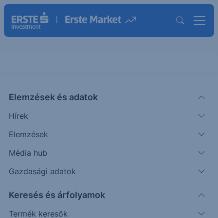
EQT ORD ajánlásunk részletei
Elemzések és adatok
Hírek
Elemző
Péntek Ádám
Elemzések
Termék megnevezése
EQT Corp
Média hub
Termék ISIN
US26884L1098
Gazdasági adatok
Devizanem
USD
Termék piaca
New York
Keresés és árfolyamok
Pozíció iránya
Long
Termék keresők