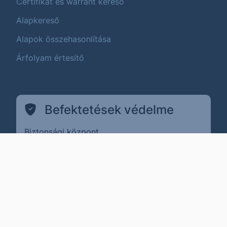
Certifikát és warrant kereső
Alapkereső
Alapok összehasonlítása
Árfolyam értesítő
Befektetések védelme
Biztonsági központ
(külső oldalra ugrik)
Pénzügyi Navigátor
(külső oldalra ugrik)
MNB ÉSZLA
(külső oldalra ugrik)
Befektető Védelmi Alap
Adatvédelem
(külső oldalra ugrik)
Visszaélés bejelentése