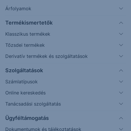
Ajánlás státusza
Lezárt
Árfolyamok
Ajánlás nyitási árfolyama
37.13
Termékismertetők
Nyitás dátuma
2022.12.08.
Klasszikus termékek
Célárfolyam
51.50
Célárfolyam dátuma
2022.12.08.
Tőzsdei termékek
Derivatív termékek és szolgáltatások
Stop árfolyam
30.50
Stop árfolyam dátuma
2022.12.08.
Szolgáltatások
Ajánlás zárási árfolyama
30.50
Számlatípusok
Zárás dátuma
2023.02.06.
Online kereskedés
Tanácsadási szolgáltatás
Ügyféltámogatás
EQT
Dokumentumok és tájékoztatások