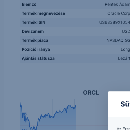
Elemző
Péntek Ádá
Termék megnevezése
Oracle Cor
Termék ISIN
US68389X105
Devizanem
US
Termék piaca
NASDAQ G
Pozíció iránya
Lon
Ajánlás státusza
Lezár
ORCL
Sü
145
Az Ers
143