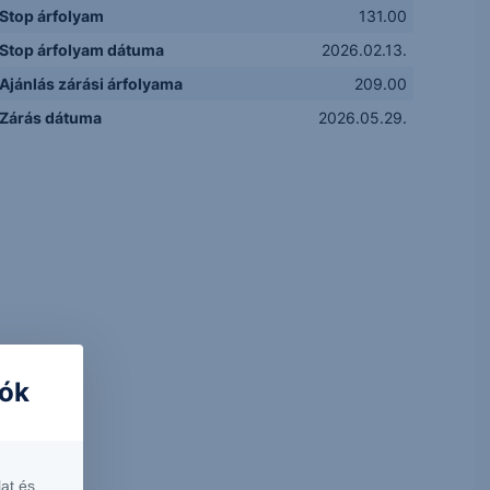
Stop árfolyam
131.00
Stop árfolyam dátuma
2026.02.13.
Ajánlás zárási árfolyama
209.00
Zárás dátuma
2026.05.29.
iók
at és