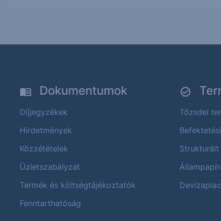
Dokumentumok
Ter
Díjjegyzékek
Tőzsdei t
Hirdetmények
Befektetés
Közzétételek
Strukturált
Üzletszabályzat
Állampapír
Termék és költségtájékoztatók
Devizapiac
Fenntarthatóság