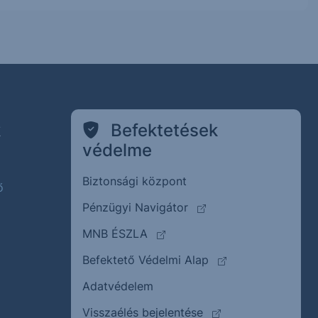
k
Befektetések
védelme
Biztonsági központ
ő
(külső oldalra ugrik)
Pénzügyi Navigátor
(külső oldalra ugrik)
MNB ÉSZLA
(külső oldalra ugrik
Befektető Védelmi Alap
Adatvédelem
(külső oldalra ugrik)
Visszaélés bejelentése