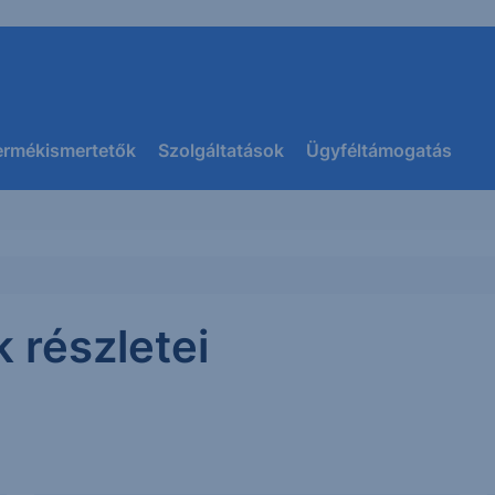
ermékismertetők
Szolgáltatások
Ügyféltámogatás
k részletei