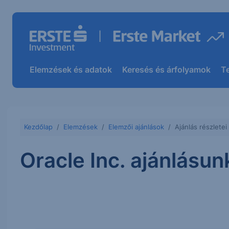
Elemzések és adatok
Keresés és árfolyamok
T
Kezdőlap
Elemzések
Elemzői ajánlások
Ajánlás részletei
Oracle Inc. ajánlásun