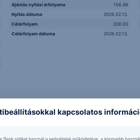
m
Ajánlás nyitási árfolyama
156.48
p
Nyitás dátuma
2026.02.13.
4
Célárfolyam
208.00
D
Célárfolyam dátuma
2026.02.13.
S
g
t
tibeállításokkal kapcsolatos informác
te Bank sütiket használ a weboldalak működtetése, a könnyebb használ