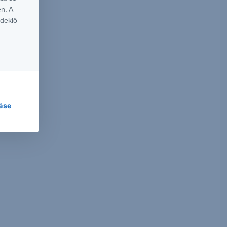
n. A
rdeklő
lése