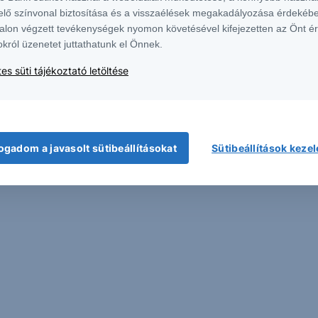
elő színvonal biztosítása és a visszaélések megakadályozása érdekébe
alon végzett tevékenységek nyomon követésével kifejezetten az Önt é
okról üzenetet juttathatunk el Önnek.
19:00
20:00
es süti tájékoztató letöltése
 A fenti grafikonon
rfolyamalakulását
ogadom a javasolt sütibeállításokat
Sütibeállítások keze