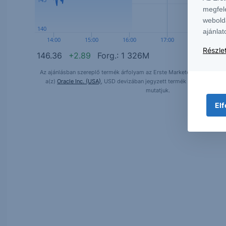
megfel
webold
140
ajánlat
14:00
15:00
16:00
17:00
18:00
Részlet
146.36
+2.89
Forg.:
1 326M
Az ajánlásban szereplő termék árfolyam az Erste Marketen is követhető.
a(z)
Oracle Inc. (USA)
, USD devizában jegyzett termék napon belüli á
mutatjuk.
Elf