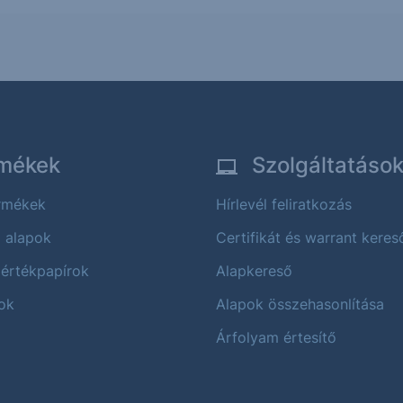
mékek
Szolgáltatáso
ermékek
Hírlevél feliratkozás
i alapok
Certifikát és warrant keres
 értékpapírok
Alapkereső
ok
Alapok összehasonlítása
Árfolyam értesítő