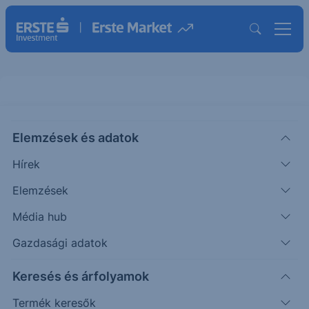
HUGO BOSS N ORD ajánlásunk
részletei
Elemzések és adatok
Hírek
Elemzések
Elemző
Nagy András
Média hub
Termék megnevezése
HUGO BOSS AG
Gazdasági adatok
Termék ISIN
DE000A1PHFF7
Devizanem
EUR
Keresés és árfolyamok
Termék piaca
Xetra
Termék keresők