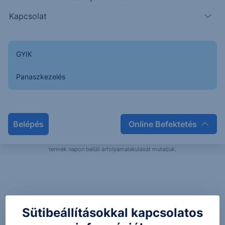
Kapcsolat
37.9500
37.9250
GYIK
37.9000
Panaszkezelés
37.8750
08:00
10:00
12:00
14:00
37.94
-0.01
Forg.:
7M
Belépés
Online Befektetés
Az ajánlásban szereplő termék árfolyam az Erste Marketen is követhető. A
fenti grafikonon a(z)
HUGO BOSS N ORD (XETRA)
, EUR devizában jegyzett
termék napon belüli árfolyamalakulását mutatjuk.
Sütibeállításokkal kapcsolatos