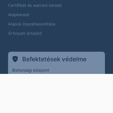
Certifikát és warrant kereső
Alapkereső
Alapok összehasonlítása
Árfolyam értesítő
Befektetések védelme
Biztonsági központ
(külső oldalra ugrik)
Pénzügyi Navigátor
(külső oldalra ugrik)
MNB ÉSZLA
(külső oldalra ugrik)
Befektető Védelmi Alap
Adatvédelem