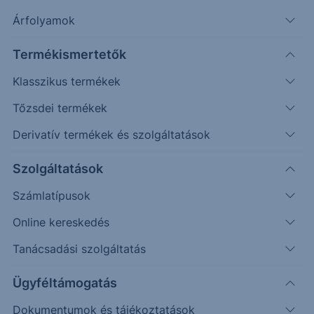
Árfolyamok
Keresés
Termékismertetők
Klasszikus termékek
7616 találat cikkeink között
Tőzsdei termékek
Derivatív termékek és szolgáltatások
PIACI HÍREK
Szolgáltatások
Szabadalmi pert vesztett a
Számlatípusok
Mercedes - Európa Best Of
Online kereskedés
Évek óta húzódó szabadalmi pert vesztett a Daimler
Tanácsadási szolgáltatás
csoporthoz tartozó Mercedes. A bíróság kimondta,
Ügyféltámogatás
hogy a Mercedes megsértette a szabadalmi jogokat,
amikor légbefújóval felszerelt fejtámlás autókat
Dokumentumok és tájékoztatások