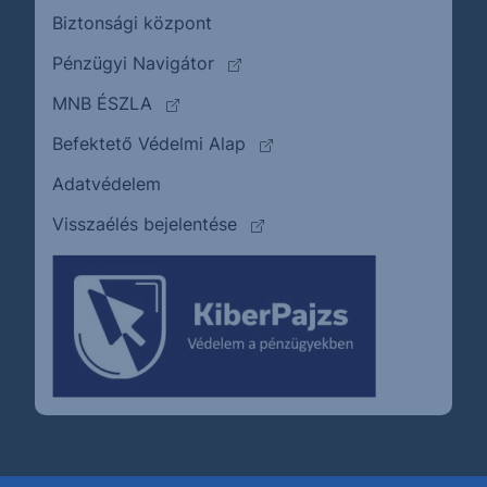
Biztonsági központ
(külső oldalra ugrik)
Pénzügyi Navigátor
(külső oldalra ugrik)
MNB ÉSZLA
(külső oldalra ugrik)
Befektető Védelmi Alap
Adatvédelem
(külső oldalra ugrik)
Visszaélés bejelentése