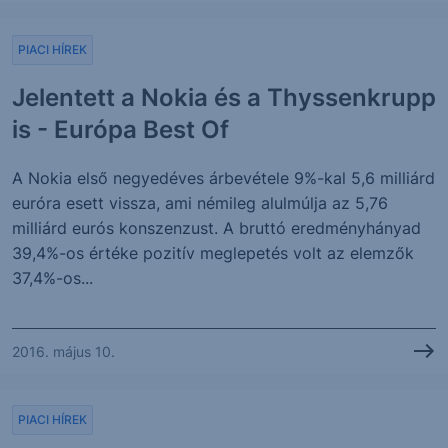
PIACI HÍREK
Jelentett a Nokia és a Thyssenkrupp
is - Európa Best Of
A Nokia első negyedéves árbevétele 9%-kal 5,6 milliárd
euróra esett vissza, ami némileg alulmúlja az 5,76
milliárd eurós konszenzust. A bruttó eredményhányad
39,4%-os értéke pozitív meglepetés volt az elemzők
37,4%-os...
2016. május 10.
PIACI HÍREK