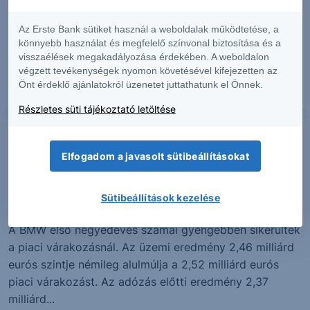
Adidas a jövőben csak a ruházati termékekre igyekszik
koncentrálni. A golf üzletág eddig sem hozott szép
Az Erste Bank sütiket használ a weboldalak működtetése, a
számokat,...
könnyebb használat és megfelelő színvonal biztosítása és a
visszaélések megakadályozása érdekében. A weboldalon
végzett tevékenységek nyomon követésével kifejezetten az
Önt érdeklő ajánlatokról üzenetet juttathatunk el Önnek.
2016. május 4.
Részletes süti tájékoztató letöltése
PIACI HÍREK
Elfogadom a javasolt sütibeállításokat
Eredmény dömping Európában -
Európa Best Of
Sütibeállítások kezelése
A BMW első negyedéves számai gyengébben sikerültek
a piaci várakozásnál. Az üzemi eredmény 2,46 milliárd
eurós szintje némileg alulmúlja a 2,52 milliárd eurós
piaci várakozást. Az adózás előtti eredmény 2,37
milliárd...