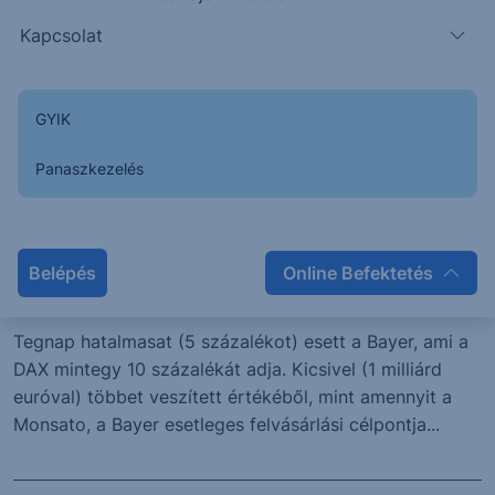
reklámozott illetve...
Kapcsolat
2016. május 17.
GYIK
PIACI HÍREK
Panaszkezelés
A BASF mellett a Bayer is vizsgálja a
Monsato felvásárlásának
Belépés
Online Befektetés
lehetőségét - Európa Best Of
Tegnap hatalmasat (5 százalékot) esett a Bayer, ami a
DAX mintegy 10 százalékát adja. Kicsivel (1 milliárd
euróval) többet veszített értékéből, mint amennyit a
Monsato, a Bayer esetleges felvásárlási célpontja...