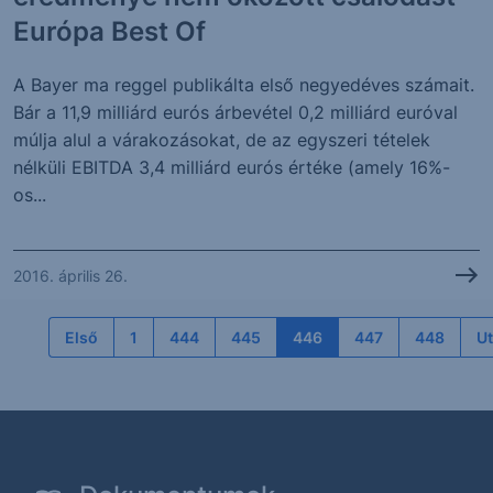
Európa Best Of
A Bayer ma reggel publikálta első negyedéves számait.
Bár a 11,9 milliárd eurós árbevétel 0,2 milliárd euróval
múlja alul a várakozásokat, de az egyszeri tételek
nélküli EBITDA 3,4 milliárd eurós értéke (amely 16%-
os...
2016. április 26.
Első
1
444
445
446
447
448
Ut