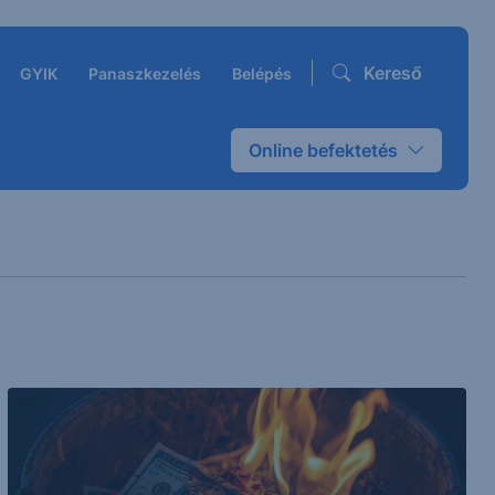
Kereső
GYIK
Panaszkezelés
Belépés
Online befektetés