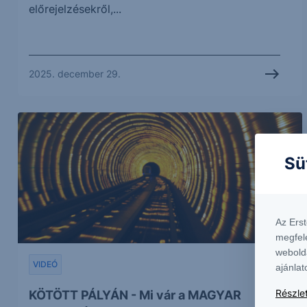
előrejelzésekről,...
2025. december 29.
Sü
Az Ers
megfel
webold
VIDEÓ
ajánlat
Részlet
KÖTÖTT PÁLYÁN - Mi vár a MAGYAR