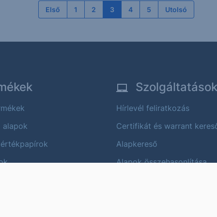
Első
1
2
3
4
5
Utolsó
mékek
Szolgáltatáso
ermékek
Hírlevél feliratkozás
i alapok
Certifikát és warrant keres
 értékpapírok
Alapkereső
ok
Alapok összehasonlítása
Árfolyam értesítő