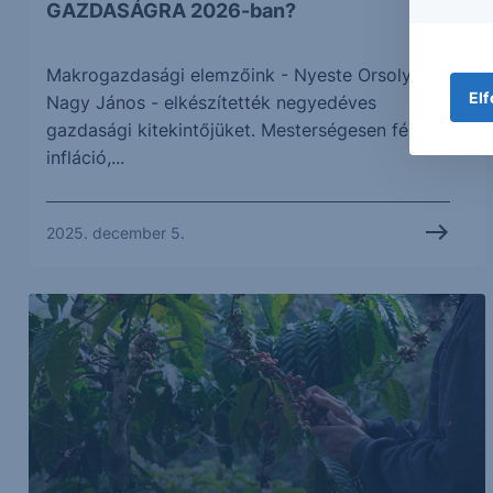
GAZDASÁGRA 2026-ban?
Makrogazdasági elemzőink - Nyeste Orsolya és
Elf
Nagy János - elkészítették negyedéves
gazdasági kitekintőjüket. Mesterségesen fékezett
infláció,...
2025. december 5.