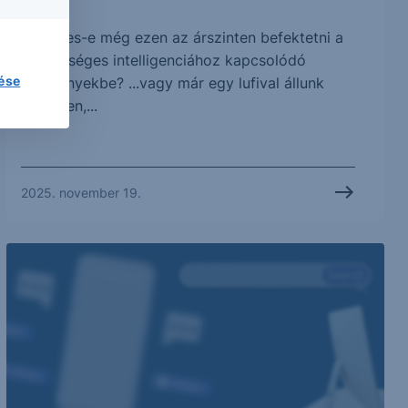
Érdemes-e még ezen az árszinten befektetni a
mesterséges intelligenciához kapcsolódó
lése
részvényekbe? ...vagy már egy lufival állunk
szemben,...
2025. november 19.