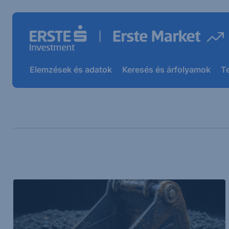
Elemzések és adatok
Keresés és árfolyamok
T