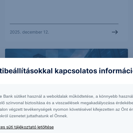
2025. december 12.
tibeállításokkal kapcsolatos informác
te Bank sütiket használ a weboldalak működtetése, a könnyebb használ
elő színvonal biztosítása és a visszaélések megakadályozása érdekébe
alon végzett tevékenységek nyomon követésével kifejezetten az Önt é
VIDEÓ
okról üzenetet juttathatunk el Önnek.
es süti tájékoztató letöltése
Az AI nélkül LASSUL AZ USA - Mit lép erre a