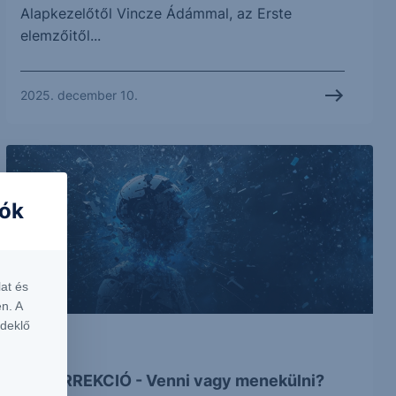
Alapkezelőtől Vincze Ádámmal, az Erste
elemzőitől...
2025. december 10.
iók
at és
n. A
rdeklő
VIDEÓ
AI KORREKCIÓ - Venni vagy menekülni?