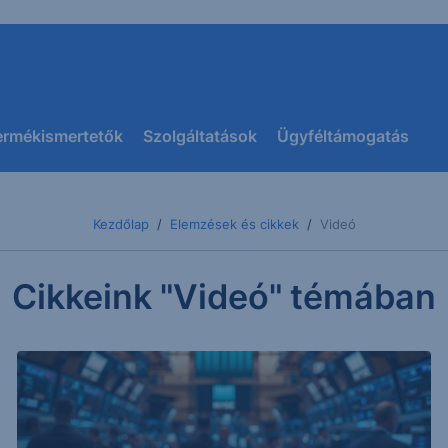
ermékismertetők
Szolgáltatások
Ügyféltámogatás
Kezdőlap
Elemzések és cikkek
Videó
Cikkeink "Videó" témában