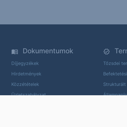
Dokumentumok
Ter
Díjjegyzékek
Tőzsdei t
Hirdetmények
Befektetés
Közzétételek
Strukturált
Üzletszabályzat
Állampapír
Termék és költségtájékoztatók
Devizapiac
Fenntarthatóság