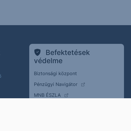
k
Befektetések
védelme
Biztonsági központ
ő
(külső oldalra ugrik)
Pénzügyi Navigátor
(külső oldalra ugrik)
MNB ÉSZLA
(külső oldalra ugrik
Befektető Védelmi Alap
Adatvédelem
(külső oldalra ugrik)
Visszaélés bejelentése