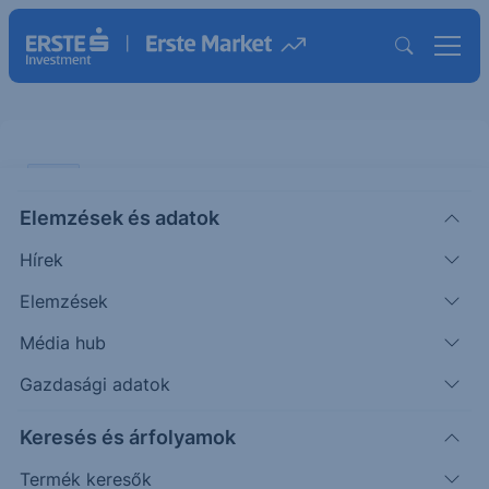
VIDEÓ
Elemzések és adatok
Fejest ugrottunk a TISZÁBA -
Hírek
Magyarországi kilátások az új
alakuló kormány alatt
Elemzések
Média hub
VIDEÓ
Gazdasági adatok
|
2026. május 8. 16:22
Keresés és árfolyamok
Termék keresők
Nagy János makrogazdasági elemzőnkkel és