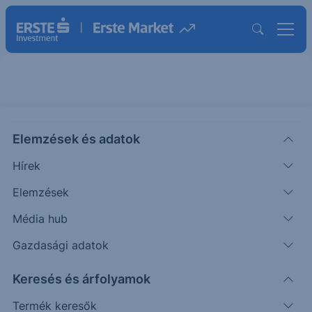
BGF WORLD ENERGY A2 USD
Elemzések és adatok
ISIN: LU0122376428
34.22
USD
Hírek
Árfolyam dátuma:
2026.08.07.
Elemzések
Árfolyamértesítő rögzítése
Média hub
Gazdasági adatok
Alap összehasonlítása
Keresés és árfolyamok
Termék keresők