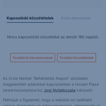
Kapcsolódó közzétételek
Erste elemzések
Nincs kapcsolódó közzététel az elmúlt 180 napból.
További Erste elemzések
További közzétételek
Az Erste Market "Befektetési Alapok" aloldalain
megjelenített adatokkal kapcsolatban a Hozam Plaza
(www.hozamplaza.hu)
Jogi Nyilatkozata
irányadó.
Felhívjuk a figyelmet, hogy a website-on található
adatok (kiemelten az árfolyamadatok), információk és