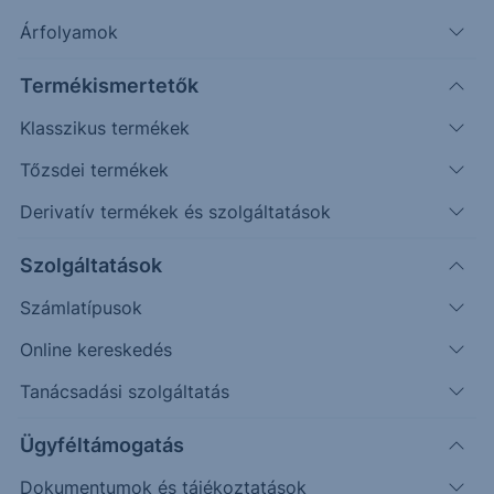
Alapkezelő
BLACKROCK INVESTMENT
Árfolyamok
MANAGEMENT
ISIN
LU0122376428
Termékismertetők
Fenntarthatóság
2: ESG-PLUSZ
Klasszikus termékek
Kategória
Részvény
Tőzsdei termékek
Kockázat
Magas
Derivatív termékek és szolgáltatások
Időtáv
Hosszútáv
Régió
Globál
Szolgáltatások
Szektor
Energia
Számlatípusok
Alap devizaneme
USD
Online kereskedés
Indulás
2001.04.06.
Elszámolás
T+3
Tanácsadási szolgáltatás
1hét
1hó
3hó
YTD
1év
2év
5év
Max
Ügyféltámogatás
Dokumentumok és tájékoztatások