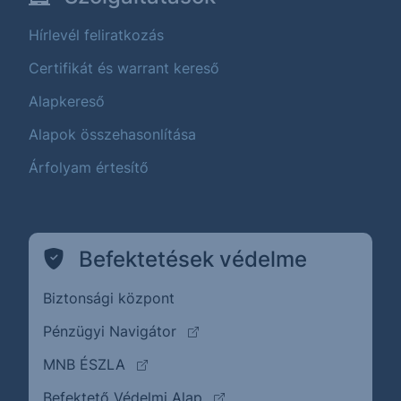
Hírlevél feliratkozás
Certifikát és warrant kereső
Alapkereső
Alapok összehasonlítása
Árfolyam értesítő
Befektetések védelme
Biztonsági központ
(külső oldalra ugrik)
Pénzügyi Navigátor
(külső oldalra ugrik)
MNB ÉSZLA
(külső oldalra ugrik)
Befektető Védelmi Alap