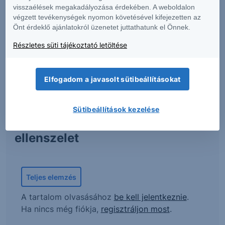
visszaélések megakadályozása érdekében. A weboldalon
végzett tevékenységek nyomon követésével kifejezetten az
Önt érdeklő ajánlatokról üzenetet juttathatunk el Önnek.
Kiemelt tartalmunk
Részletes süti tájékoztató letöltése
Elfogadom a javasolt sütibeállításokat
MOL: Az erős működési
teljesítmény ellensúlyozhatta a
Sütibeállítások kezelése
devizaárfolyam-hatások okozta
ellenszelet
Teljes elemzés
A tartalom olvasásához
be kell jelentkeznie
.
Ha nincs még fiókja,
regisztráljon most
.