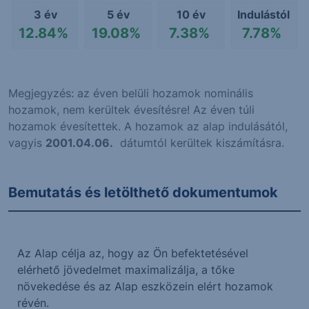
3 év
5 év
10 év
Indulástól
12.84%
19.08%
7.38%
7.78%
Megjegyzés: az éven belüli hozamok nominális
hozamok, nem kerültek évesítésre! Az éven túli
hozamok évesítettek. A hozamok az alap indulásától,
vagyis
2001.04.06.
dátumtól kerültek kiszámításra.
Bemutatás és letölthető dokumentumok
Az Alap célja az, hogy az Ön befektetésével
elérhető jövedelmet maximalizálja, a tőke
növekedése és az Alap eszközein elért hozamok
révén.