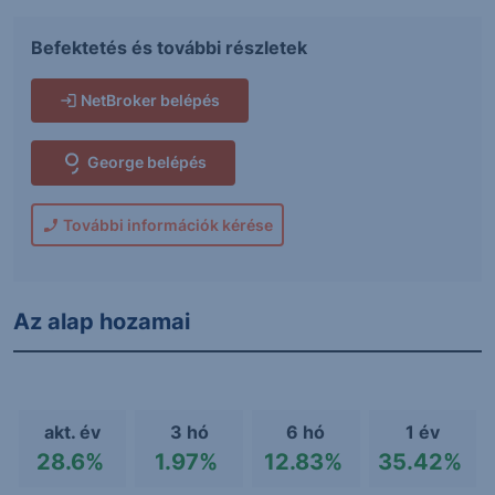
Befektetés és további részletek
NetBroker belépés
George belépés
További információk kérése
Az alap hozamai
akt. év
3 hó
6 hó
1 év
28.6%
1.97%
12.83%
35.42%