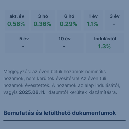
akt. év
3 hó
6 hó
1 év
3 év
0.56%
0.36%
0.29%
1.1%
-
5 év
10 év
Indulástól
-
-
1.3%
Megjegyzés: az éven belüli hozamok nominális
hozamok, nem kerültek évesítésre! Az éven túli
hozamok évesítettek. A hozamok az alap indulásától,
vagyis
2025.06.11.
dátumtól kerültek kiszámításra.
Bemutatás és letölthető dokumentumok