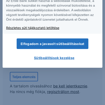
Az Erste Bank sütiket használ a weboldalak működtetése, a
könnyebb használat és megfelelő színvonal biztosítása és a
visszaélések megakadályozása érdekében. A weboldalon
Kiemelt tartalmunk
végzett tevékenységek nyomon követésével kifejezetten az
Önt érdeklő ajánlatokról üzenetet juttathatunk el Önnek.
Részletes süti tájékoztató letöltése
MOL: Az erős működési
teljesítmény ellensúlyozhatta a
Elfogadom a javasolt sütibeállításokat
devizaárfolyam-hatások okozta
ellenszelet
Sütibeállítások kezelése
Teljes elemzés
A tartalom olvasásához
be kell jelentkeznie
.
Ha nincs még fiókja,
regisztráljon most
.