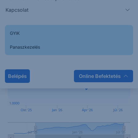
Visszaváltási:T+5 nap
Kapcsolat
1hét
1hó
3hó
YTD
1év
2év
5év
Max
GYIK
1.0150
Panaszkezelés
1.0100
Belépés
Online Befektetés
1.0050
1.0000
Okt '25
Jan '26
Ápr '26
Júl '26
Júl '25
Jan '26
Júl '26