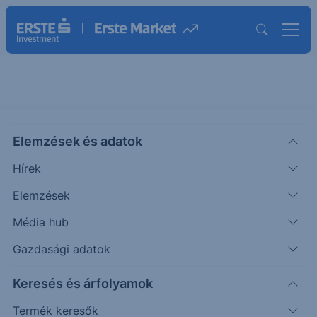
ERSTE EURO MEGTAKARÍTÁSI
VEGYES ÉRTÉKPAPÍRALAP
Elemzések és adatok
ISIN: HU0000737531
Hírek
1.0163
EUR
Elemzések
Árfolyam dátuma:
2026.08.06.
Média hub
Árfolyamértesítő rögzítése
Gazdasági adatok
Alap összehasonlítása
Keresés és árfolyamok
Termék keresők