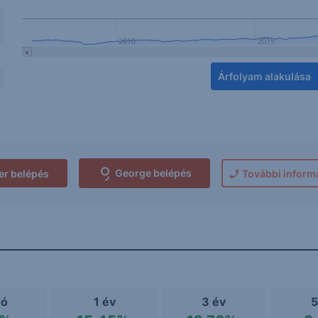
F
2010
2015
Árfolyam alakulása
p
George belépés
er belépés
További inform
hó
1 év
3 év
5