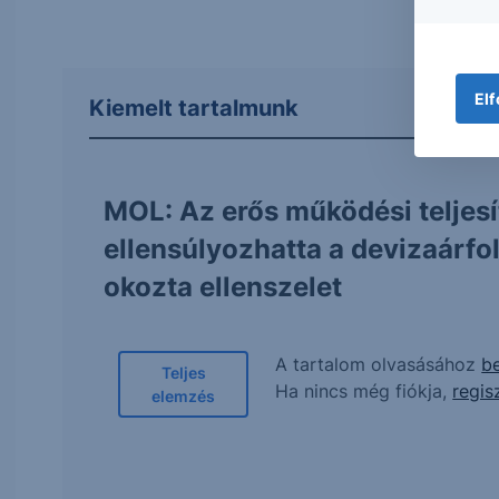
Elf
Kiemelt tartalmunk
MOL: Az erős működési teljes
ellensúlyozhatta a devizaárf
okozta ellenszelet
A tartalom olvasásához
be
Teljes
Ha nincs még fiókja,
regis
elemzés