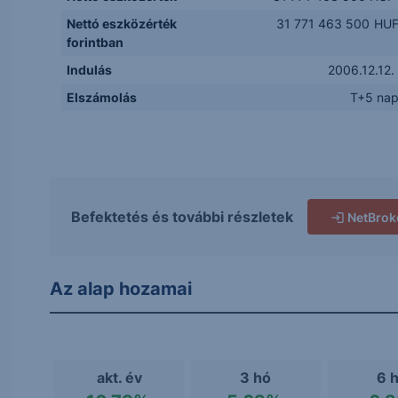
Nettó eszközérték
31 771 463 500
HU
forintban
Indulás
2006.12.12.
Elszámolás
T+5 na
Befektetés és további részletek
NetBrok
Az alap hozamai
akt. év
3 hó
6 