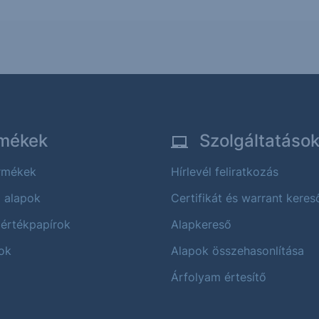
mékek
Szolgáltatáso
ermékek
Hírlevél feliratkozás
i alapok
Certifikát és warrant keres
 értékpapírok
Alapkereső
ok
Alapok összehasonlítása
Árfolyam értesítő