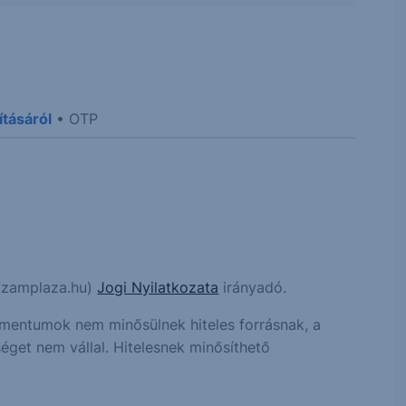
tásáról
• OTP
hozamplaza.hu)
Jogi Nyilatkozata
irányadó.
kumentumok nem minősülnek hiteles forrásnak, a
éget nem vállal. Hitelesnek minősíthető