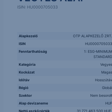
ISIN: HU0000705033
Alapkezelő
OTP ALAPKEZELŐ ZRT
ISIN
HU000070503
Fenntarthatóság
1: ESG-MINIMU
STANDAR
Kategória
Vegye
Kockázat
Maga
Időtáv
Hosszútá
Régió
Globá
Szektor
Nem besorol
Alap devizaneme
HU
Nettó eszközérték
31 771 463 500 HUF