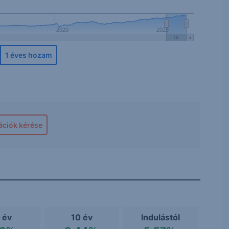
2020
2025
1 éves hozam
ációk kérése
 év
10 év
Indulástól