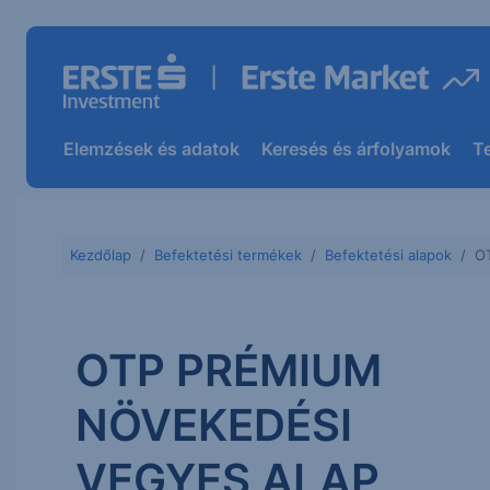
Elemzések és adatok
Keresés és árfolyamok
T
Kezdőlap
Befektetési termékek
Befektetési alapok
O
OTP PRÉMIUM
NÖVEKEDÉSI
VEGYES ALAP