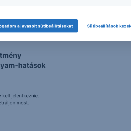
ogadom a javasolt sütibeállításokat
Sütibeállítások keze
ítmény
olyam-hatások
 kell jelentkeznie
.
ztráljon most
.