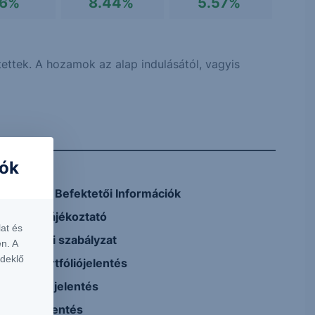
.6%
8.44%
5.57%
ettek. A hozamok az alap indulásától, vagyis
iók
Kiemelt Befektetői Információk
Teljes tájékoztató
at és
Kezelési szabályzat
n. A
rdeklő
Havi portfóliójelentés
Féléves jelentés
Éves jelentés