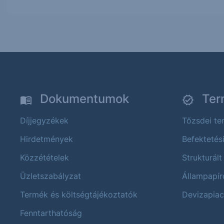
Dokumentumok
Ter
Díjjegyzékek
Tőzsdei t
Hirdetmények
Befektetés
Közzétételek
Strukturált
Üzletszabályzat
Állampapír
Termék és költségtájékoztatók
Devizapiac
Fenntarthatóság