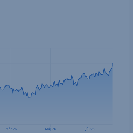
Már '26
Máj '26
Júl '26