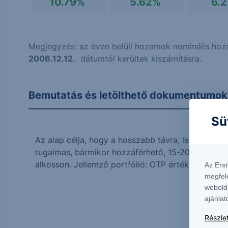
10.79%
5.62%
6.
Megjegyzés: az éven belüli hozamok nominális hoza
2006.12.12.
dátumtól kerültek kiszámításra.
Bemutatás és letölthető dokumentumok
Sü
Az alap célja, hogy a hosszabb távra, legalább 
rugalmas, bármikor hozzáférhető, 15-20 OTP érték
alkosson. Jellemző portfólió: OTP értékpapíralapo
Az Ers
megfel
webold
ajánlat
Részlet