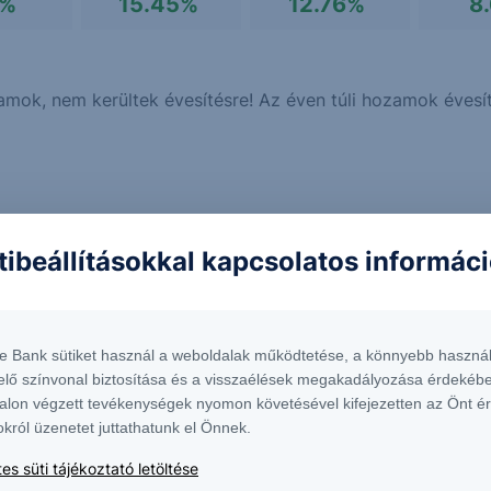
2%
15.45%
12.76%
8
mok, nem kerültek évesítésre! Az éven túli hozamok évesít
tibeállításokkal kapcsolatos informác
5 évre rendelkezésre álló pénzeszközök számára
papíralapból álló dinamikus vegyes portfoliót
k befektetési jegyei.
te Bank sütiket használ a weboldalak működtetése, a könnyebb használ
elő színvonal biztosítása és a visszaélések megakadályozása érdekébe
alon végzett tevékenységek nyomon követésével kifejezetten az Önt é
okról üzenetet juttathatunk el Önnek.
es süti tájékoztató letöltése