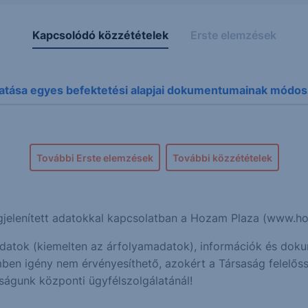
Kapcsolódó közzétételek
Erste elemzések
tatása egyes befektetési alapjai dokumentumainak módosí
További Erste elemzések
További közzétételek
megjelenített adatokkal kapcsolatban a Hozam Plaza (www.
ó adatok (kiemelten az árfolyamadatok), információk és do
ben igény nem érvényesíthető, azokért a Társaság felelőss
ságunk központi ügyfélszolgálatánál!