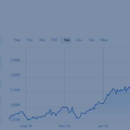
1hét
1hó
3hó
YTD
1év
2év
5év
Max
.
3
M
2.9000
D
s
2.8000
s
2.7000
v
l
2.6000
t
F
2.5000
Szep '25
Nov '25
Jan '26