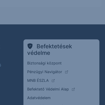
k
Befektetések
védelme
Biztonsági központ
ő
(külső oldalra ugrik)
Pénzügyi Navigátor
(külső oldalra ugrik)
MNB ÉSZLA
(külső oldalra ugrik
Befektető Védelmi Alap
Adatvédelem