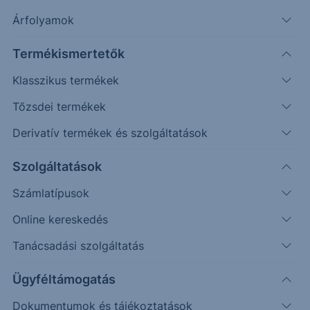
Árfolyamok
Termékismertetők
Alapkezelő
ERSTE ALAPKEZELŐ ZRT.
ISIN
HU0000704200
Klasszikus termékek
Fenntarthatóság
0: NEM MINŐSÍTETT
Tőzsdei termékek
Kategória
Részvény
Derivatív termékek és szolgáltatások
Kockázat
Magas
Időtáv
Hosszútáv
Szolgáltatások
Régió
Hazai
Számlatípusok
Szektor
Nem besorolt
Online kereskedés
Alap devizaneme
HUF
Tanácsadási szolgáltatás
Nettó eszközérték
46 593 566 804 HUF
Nettó eszközérték
46 593 566 804
HUF
Ügyféltámogatás
forintban
Dokumentumok és tájékoztatások
Indulás
2006.04.28.