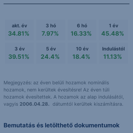
akt. év
3 hó
6 hó
1 év
34.81%
7.97%
16.33%
45.48%
3 év
5 év
10 év
Indulástól
39.51%
24.4%
18.4%
11.13%
Megjegyzés: az éven belüli hozamok nominális
hozamok, nem kerültek évesítésre! Az éven túli
hozamok évesítettek. A hozamok az alap indulásától,
vagyis
2006.04.28.
dátumtól kerültek kiszámításra.
Bemutatás és letölthető dokumentumok