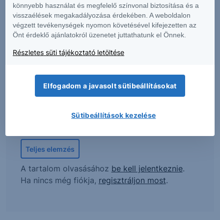
könnyebb használat és megfelelő színvonal biztosítása és a
Kiemelt tartalmunk
visszaélések megakadályozása érdekében. A weboldalon
végzett tevékenységek nyomon követésével kifejezetten az
Önt érdeklő ajánlatokról üzenetet juttathatunk el Önnek.
Részletes süti tájékoztató letöltése
MOL: Az erős működési
teljesítmény ellensúlyozhatta a
Elfogadom a javasolt sütibeállításokat
devizaárfolyam-hatások okozta
ellenszelet
Sütibeállítások kezelése
Teljes elemzés
A tartalom olvasásához
be kell jelentkeznie
.
Ha nincs még fiókja,
regisztráljon most
.