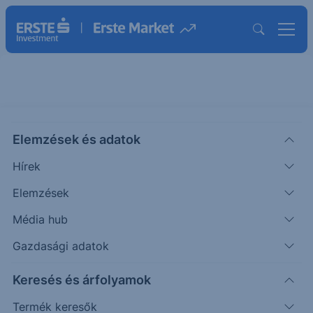
ERSTE STOCK HUNGARY
INDEXKÖVETŐ BEFEKTETÉSI
Elemzések és adatok
ALAP
Hírek
ISIN: HU0000704200
Elemzések
8.5081
HUF
Média hub
Árfolyam dátuma:
2026.08.06.
Gazdasági adatok
Árfolyamértesítő rögzítése
Keresés és árfolyamok
Alap összehasonlítása
Termék keresők