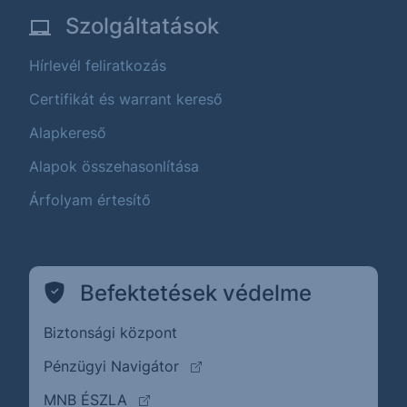
Szolgáltatások
Hírlevél feliratkozás
Certifikát és warrant kereső
Alapkereső
Alapok összehasonlítása
Árfolyam értesítő
Befektetések védelme
Biztonsági központ
(külső oldalra ugrik)
Pénzügyi Navigátor
(külső oldalra ugrik)
MNB ÉSZLA