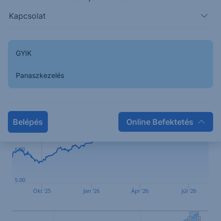
Elszámolás
Vételi: T+2 nap;
Kapcsolat
Visszaváltási:T+3 nap
1hét
1hó
3hó
YTD
1év
2év
5év
Max
GYIK
Panaszkezelés
8.00
7.00
Belépés
Online Befektetés
6.00
5.00
Okt '25
Jan '26
Ápr '26
Júl '26