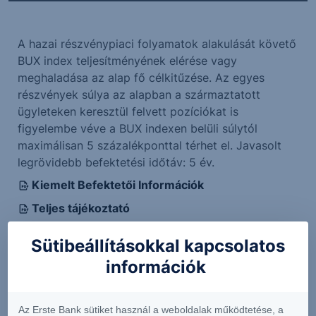
A hazai részvénypiaci folyamatok alakulását követő
BUX index teljesítményének elérése vagy
meghaladása az alap fő célkitűzése. Az egyes
részvények súlya az alapban a származtatott
ügyleteken keresztül felvett pozíciókat is
figyelembe véve a BUX indexen belüli súlytól
maximálisan 5 százalékponttal térhet el. Javasolt
legrövidebb befektetési időtáv: 5 év.
Kiemelt Befektetői Információk
Teljes tájékoztató
Havi portfóliójelentés
Sütibeállításokkal kapcsolatos
Féléves jelentés
információk
Éves jelentés
Az Erste Bank sütiket használ a weboldalak működtetése, a