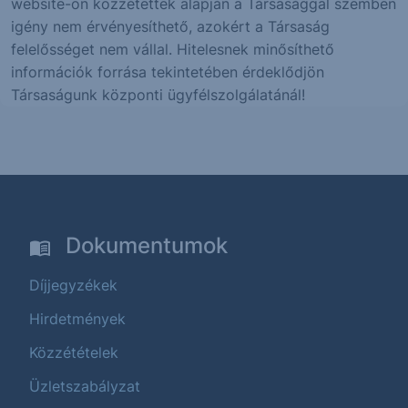
website-on közzétettek alapján a Társasággal szemben
igény nem érvényesíthető, azokért a Társaság
felelősséget nem vállal. Hitelesnek minősíthető
információk forrása tekintetében érdeklődjön
Társaságunk központi ügyfélszolgálatánál!
Dokumentumok
Díjjegyzékek
Hirdetmények
Közzétételek
Üzletszabályzat