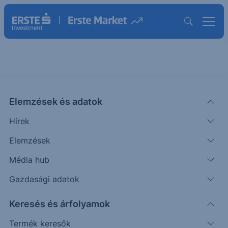
ERSTE BÁZIS KÖTVÉNY
BEFEKTETÉSI ALAP
Elemzések és adatok
ISIN: HU0000702006
Hírek
3.209166
HUF
Elemzések
Árfolyam dátuma:
2026.08.10.
Média hub
Árfolyamértesítő rögzítése
Gazdasági adatok
Alap összehasonlítása
Keresés és árfolyamok
Termék keresők