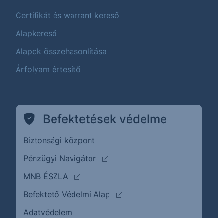
Certifikát és warrant kereső
Alapkereső
Alapok összehasonlítása
Árfolyam értesítő
Befektetések védelme
Biztonsági központ
(külső oldalra ugrik)
Pénzügyi Navigátor
(külső oldalra ugrik)
MNB ÉSZLA
(külső oldalra ugrik)
Befektető Védelmi Alap
Adatvédelem