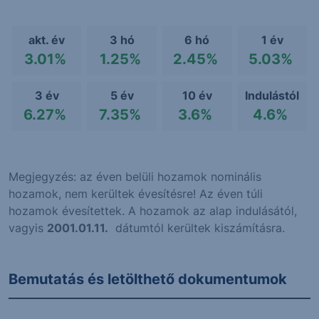
akt. év
3 hó
6 hó
1 év
3.01%
1.25%
2.45%
5.03%
3 év
5 év
10 év
Indulástól
6.27%
7.35%
3.6%
4.6%
Megjegyzés: az éven belüli hozamok nominális
hozamok, nem kerültek évesítésre! Az éven túli
hozamok évesítettek. A hozamok az alap indulásától,
vagyis
2001.01.11.
dátumtól kerültek kiszámításra.
Bemutatás és letölthető dokumentumok