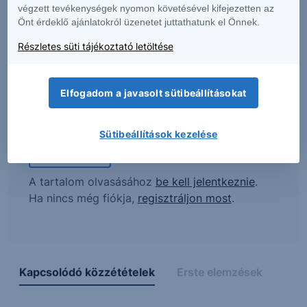
végzett tevékenységek nyomon követésével kifejezetten az
Önt érdeklő ajánlatokról üzenetet juttathatunk el Önnek.
MOL: Az erős működési
Részletes süti tájékoztató letöltése
teljesítmény ellensúlyozhatta a
devizaárfolyam-hatások okozta
Elfogadom a javasolt sütibeállításokat
ellenszelet
Sütibeállítások kezelése
Teljes elemzés
A tartalom olvasásához
be kell jelentkeznie
.
Ha nincs még fiókja,
regisztráljon most
.
Kapcsolódó közzétételek
Erste elemzések