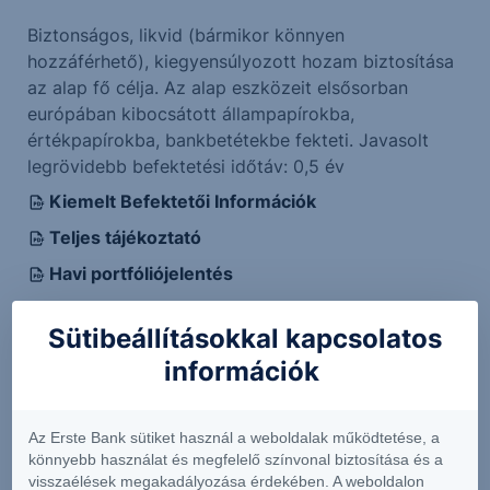
Biztonságos, likvid (bármikor könnyen
hozzáférhető), kiegyensúlyozott hozam biztosítása
az alap fő célja. Az alap eszközeit elsősorban
európában kibocsátott állampapírokba,
értékpapírokba, bankbetétekbe fekteti. Javasolt
legrövidebb befektetési időtáv: 0,5 év
Kiemelt Befektetői Információk
Teljes tájékoztató
Havi portfóliójelentés
Féléves jelentés
Sütibeállításokkal kapcsolatos
Éves jelentés
információk
Kiemelt tartalmunk
Az Erste Bank sütiket használ a weboldalak működtetése, a
könnyebb használat és megfelelő színvonal biztosítása és a
visszaélések megakadályozása érdekében. A weboldalon