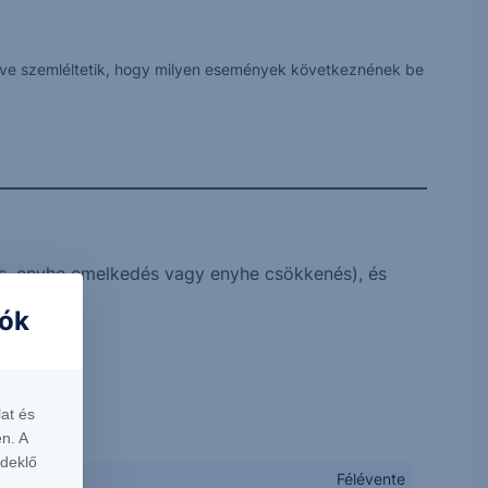
 véve szemléltetik, hogy milyen események következnének be
s, enyhe emelkedés vagy enyhe csökkenés), és
iók
at és
n. A
rdeklő
Félévente