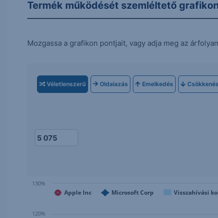
Termék működését szemléltető grafiko
Mozgassa a grafikon pontjait, vagy adja meg az árfolya
Véletlenszerű
Oldalazás
Emelkedés
Csökkené
130%
Apple Inc
Microsoft Corp
Visszahívási ko
120%