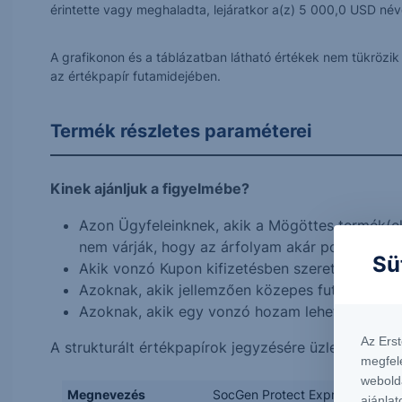
érintette vagy meghaladta, lejáratkor a(z) 5 000,0 USD névé
A grafikonon és a táblázatban látható értékek nem tükrözi
az értékpapír futamidejében.
Termék részletes paraméterei
Kinek ajánljuk a figyelmébe?
Azon Ügyfeleinknek, akik a Mögöttes termék(e
nem várják, hogy az árfolyam akár pozitív akár 
Sü
Akik vonzó Kupon kifizetésben szeretnének rész
Azoknak, akik jellemzően közepes futamidejű, a
Azoknak, akik egy vonzó hozam lehetősége ér
Az Ers
A strukturált értékpapírok jegyzésére üzletkötőink
megfel
webold
Megnevezés
SocGen Protect Express One St
ajánlat