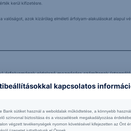
rték kerül kifizetésre.
k a valóságot, azok kizárólag elméleti árfolyam-alakulásokat alapul
k) árfolyamának oldalazó mozgására számítanak (stagnálá
negatív irányban jelentősen változni fog.
tibeállításokkal kapcsolatos informác
esülni, a futamidő alatt akár több alkalommal is.
ttraktív befektetési lehetőséget keresnek.
dekében hajlandóak lemondani a tőkevédelemről.
te Bank sütiket használ a weboldalak működtetése, a könnyebb használ
nél, NetBrokerben illetve George-ban van lehetőség.
elő színvonal biztosítása és a visszaélések megakadályozása érdekébe
alon végzett tevékenységek nyomon követésével kifejezetten az Önt é
ar Apple & Microsoft USD 24-27
Értékelési
okról üzenetet juttathatunk el Önnek.