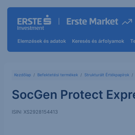
Elemzések és adatok
Keresés és árfolyamok
T
Kezdőlap
Befektetési termékek
Strukturált Értékpapírok
SocGen Protect Expr
ISIN: XS2928154413