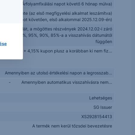
figyelés az Árfolyamfixálási napot követő 6 hónap múlva)
Félévente (az első megfigyelési alkalmat leszámítva)
rtékelési napot követően, első alkalommal 2025.12.09-én)
sökkenő korlát, a mögöttes részvények 2024.12.02-i záró
yamának 100%, 95%, 90%, 85%-a a visszahívás dátumától
függően
lése
Névérték + 4,15% kupon plusz a korábban ki nem fiz...
Amennyiben az utolsó értékelési napon a legrosszab...
- Amennyiben automatikus visszahívásra nem...
Lehetséges
SG Issuer
XS2928154413
A termék nem kerül tőzsdei bevezetésre