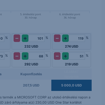
nt
5. értékelési pont
6. értékelési pont
30. hónap
36. hónap
%
%
%
232
USD
274
USD
%
%
%
292
USD
219
USD
LEJÁRAT
s
Kuponfizetés
Névérték
207,5 USD
5 000,0 USD
tes termék a MICROSOFT CORP az utolsó értékelési napon a
USD záró árfolyama a(z) 230,00 USD One Star korlátot