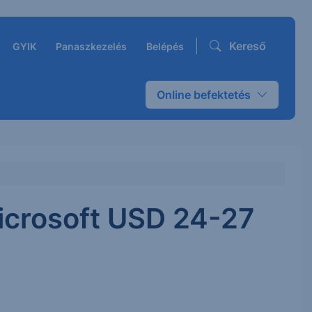
Kereső
GYIK
Panaszkezelés
Belépés
Online befektetés
icrosoft USD 24-27