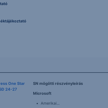
tató
méktájékoztató
ress One Star
SN mögötti részvényleírás
USD 24-27
Microsoft
Amerikai...