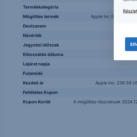
Termékkategória
Részlet
Mögöttes termék
Apple Inc (US03783310
Devizanem
Névérték
Elf
Jegyzési időszak
Kibocsátás dátuma
Lejárat napja
Futamidő
Kezdeti ár
Apple Inc: 239.59 U
Feltételes Kupon
Kupon Korlát
A mögöttes részvények 2024.12