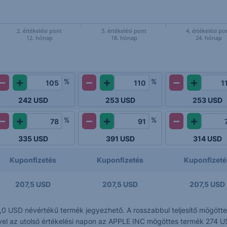
2. értékelési pont
3. értékelési pont
4. értékelési po
12. hónap
18. hónap
24. hónap
%
%
242
USD
253
USD
253
USD
%
%
335
USD
391
USD
314
USD
Kuponfizetés
Kuponfizetés
Kuponfizeté
207,5 USD
207,5 USD
207,5 USD
,0 USD névértékű termék jegyezhető. A rosszabbul teljesítő mögöt
Mivel az utolsó értékelési napon az APPLE INC mögöttes termék 274 