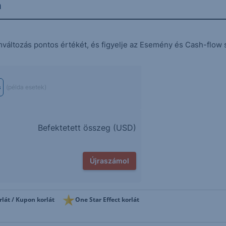
n
mváltozás pontos értékét, és figyelje az Esemény és Cash-flow 
s
(példa esetek)
Befektetett összeg (
USD
)
Újraszámol
rlát / Kupon korlát
One Star Effect korlát