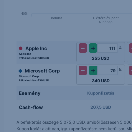
40%
Indulás
1. értékelési pont
6. hónap
%
Apple Inc
Apple Inc
255
USD
Példa indulás:
230 USD
%
Microsoft Corp
Microsoft Corp
340
USD
Példa indulás:
430 USD
Esemény
Kuponfizetés
Cash-flow
207,5 USD
A befektetés összege 5 075,0 USD, amiből összesen 5 000
Kupon korlát alatt van, így kuponfizetésre nem kerül sor. 