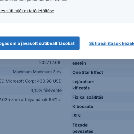
napok
(első meg
Protect Express
es süti tájékoztató letöltése
Lehetséges
05)o Amerikai technológiai...
visszahívás
(az adott É
USD
Visszahívási
Félévente c
1000 USD
Korlát
árfol
ogadom a javasolt sütibeállításokat
Sütibeállítások keze
2024.11.04. – 2024.11.29.
Kifizetés
2024.12.09.
visszahívás
2027.12.09.
esetén
Maximum Maximum 3 év
One Star Effect
SD Microsoft Corp: 430.98 USD
Lejáratkori
kifizetés
4,15% félévente
Fizikai szállítás
.02-i záró árfolyamának 65%-a
Kibocsátó
ISIN
Tőzsdei
bevezetés