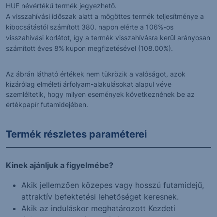
HUF névértékű termék jegyezhető.
A visszahívási időszak alatt a mögöttes termék teljesítménye a
kibocsátástól számított 380. napon elérte a 106%-os
visszahívási korlátot, így a termék visszahívásra kerül arányosan
számított éves 8% kupon megfizetésével (108.00%).
Az ábrán látható értékek nem tükrözik a valóságot, azok
kizárólag elméleti árfolyam-alakulásokat alapul véve
szemléltetik, hogy milyen események következnének be az
értékpapír futamidejében.
Termék részletes paraméterei
Kinek ajánljuk a figyelmébe?
Akik jellemzően közepes vagy hosszú futamidejű,
attraktív befektetési lehetőséget keresnek.
Akik az induláskor meghatározott Kezdeti