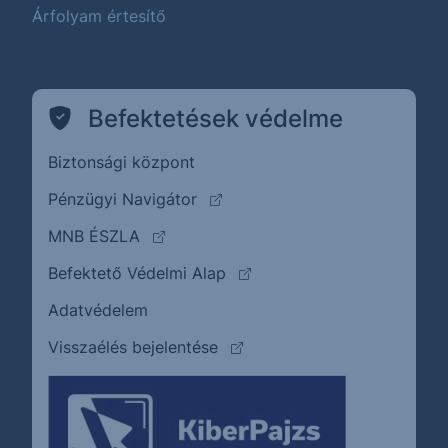
Árfolyam értesítő
Befektetések védelme
Biztonsági központ
(külső oldalra ugrik)
Pénzügyi Navigátor
(külső oldalra ugrik)
MNB ÉSZLA
(külső oldalra ugrik)
Befektető Védelmi Alap
Adatvédelem
(külső oldalra ugrik)
Visszaélés bejelentése