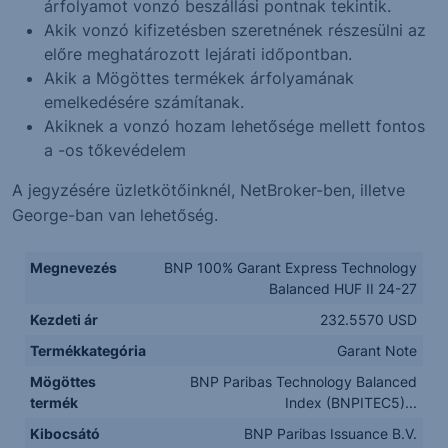
árfolyamot vonzó beszállási pontnak tekintik.
Akik vonzó kifizetésben szeretnének részesülni az
előre meghatározott lejárati időpontban.
Akik a Mögöttes termékek árfolyamának
emelkedésére számítanak.
Akiknek a vonzó hozam lehetősége mellett fontos
a -os tőkevédelem
A jegyzésére üzletkötőinknél, NetBroker-ben, illetve
George-ban van lehetőség.
Megnevezés
BNP 100% Garant Express Technology
Balanced HUF II 24-27
Kezdeti ár
232.5570 USD
Termékkategória
Garant Note
Mögöttes
BNP Paribas Technology Balanced
termék
Index (BNPITEC5)...
Kibocsátó
BNP Paribas Issuance B.V.