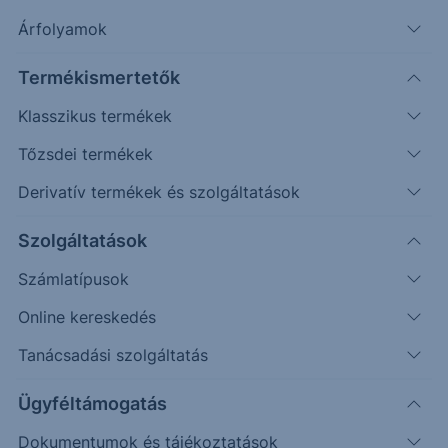
Árfolyamok
Véletlenszerű
Oldalazás
Emelkedés
Csökkenés
Termékismertetők
Fordulat
(példa esetek)
Klasszikus termékek
Befektetés (
HUF
)
Tőzsdei termékek
Derivatív termékek és szolgáltatások
Újraszámol
Szolgáltatások
130%
Számlatípusok
BNP Paribas Multi Asset Diversified 5 Index (BNPIMAD5)
Visszahívási időszak
Online kereskedés
120%
Tanácsadási szolgáltatás
110%
Ügyféltámogatás
Dokumentumok és tájékoztatások