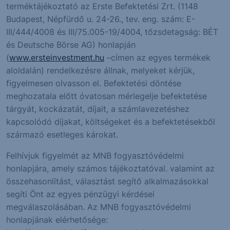
terméktájékoztató az Erste Befektetési Zrt. (1148
Budapest, Népfürdő u. 24-26., tev. eng. szám: E-
III/444/4008 és III/75.005-19/4004, tőzsdetagság: BÉT
és Deutsche Börse AG) honlapján
(
www.ersteinvestment.hu
–címen az egyes termékek
aloldalán) rendelkezésre állnak, melyeket kérjük,
figyelmesen olvasson el. Befektetési döntése
meghozatala előtt óvatosan mérlegelje befektetése
tárgyát, kockázatát, díjait, a számlavezetéshez
kapcsolódó díjakat, költségeket és a befektetésekből
származó esetleges károkat.
Felhívjuk figyelmét az MNB fogyasztóvédelmi
honlapjára, amely számos tájékoztatóval. valamint az
összehasonlítást, választást segítő alkalmazásokkal
segíti Önt az egyes pénzügyi kérdései
megválaszolásában. Az MNB fogyasztóvédelmi
honlapjának elérhetősége: