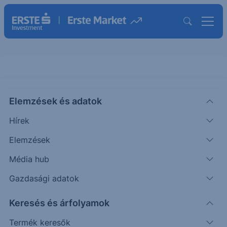
BNP 100% Garant Express
Technology Balanced HUF II 24-
Elemzések és adatok
27
Hírek
Elemzések
ISIN: XS2857486828
Média hub
Termék működését szemléltető grafikon
Gazdasági adatok
Keresés és árfolyamok
Módosítsa a befektetett összeget, válasszon példa eseteket
és figyelje az Esemény és Cash-flow adatok változását!
Termék keresők