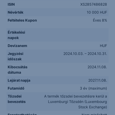
ISIN
XS2857486828
Névérték
10 000 HUF
Feltételes Kupon
Éves 8%
Értékelési
napok
Devizanem
HUF
Jegyzési
2024.10.03. – 2024.10.31.
időszak
Kibocsátás
2024.11.08.
dátuma
Lejárat napja
2027.11.08.
Futamidő
3 év (maximum)
Tőzsdei
A termék tőzsdei bevezetésre kerül a
bevezetés
Luxemburgi Tőzsdén (Luxembourg
Stock Exchange)
Fenntarthatóság
Nem minősített