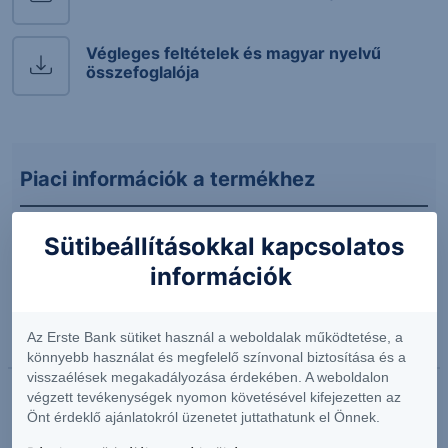
Végleges feltételek és magyar nyelvű
összefoglalója
Piaci információk a termékhez
Sütibeállításokkal kapcsolatos
2023.09.29. 13:10
információk
BNP Paribas Technology Balanced Index
A BNP Paribas Technology Balanced Index egy
szabályokon alapuló index, amelynek célja, hogy
Az Erste Bank sütiket használ a weboldalak működtetése, a
egyensúlyt teremtsen a növekedési potenciál és a...
könnyebb használat és megfelelő színvonal biztosítása és a
visszaélések megakadályozása érdekében. A weboldalon
végzett tevékenységek nyomon követésével kifejezetten az
Önt érdeklő ajánlatokról üzenetet juttathatunk el Önnek.
Kiemelt információkat tartalmazó