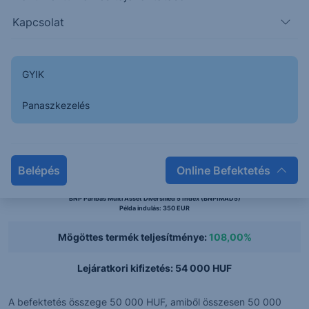
100%
Kapcsolat
90%
GYIK
80%
2026-12-04
2025-09-24
2027-03-23
2026-01-11
2024-11-01
2027-07-10
2026-04-30
2025-02-18
2027-10-27
2026-08-17
2025-06-07
Panaszkezelés
Mögöttes termék:
Belépés
Online Befektetés
BNP Paribas Multi Asset Diversified 5 Index (BNPIMAD5)
(
108%
)
BNP Paribas Multi Asset Diversified 5 Index (BNPIMAD5)
Példa indulás: 350 EUR
Mögöttes termék teljesítménye:
108,00%
Lejáratkori kifizetés: 54 000 HUF
A befektetés összege 50 000 HUF, amiből összesen 50 000