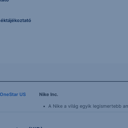
méktájékoztató
s OneStar US
Nike Inc.
A Nike a világ egyik legismertebb am