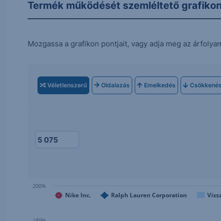
Termék működését szemléltető grafiko
Mozgassa a grafikon pontjait, vagy adja meg az árfolya
Véletlenszerű
Oldalazás
Emelkedés
Csökkené
200%
Nike Inc.
Ralph Lauren Corporation
Viss
180%