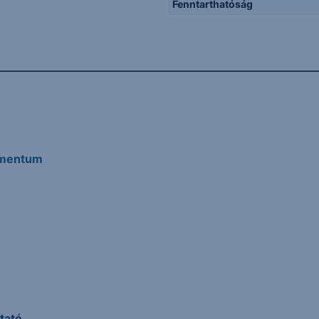
Fenntarthatóság
umentum
tató