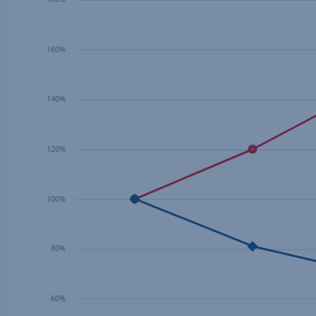
160%
140%
120%
100%
80%
60%