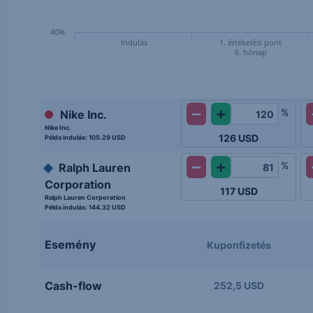
40%
Indulás
1. értékelési pont
6. hónap
%
Nike Inc.
Nike Inc.
126
USD
Példa indulás:
105.29 USD
%
Ralph Lauren
Corporation
117
USD
Ralph Lauren Corporation
Példa indulás:
144.32 USD
Esemény
Kuponfizetés
Cash-flow
252,5 USD