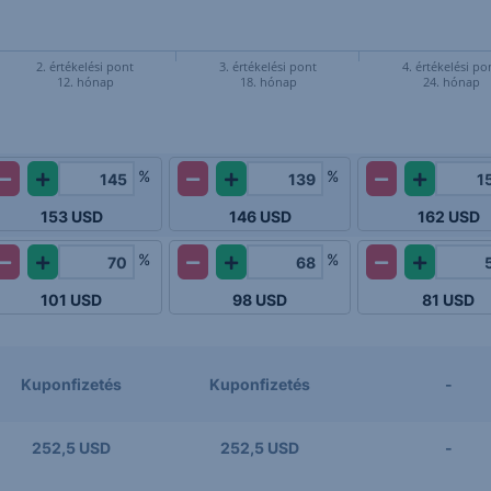
2. értékelési pont
3. értékelési pont
4. értékelési po
12. hónap
18. hónap
24. hónap
%
%
153
USD
146
USD
162
USD
%
%
101
USD
98
USD
81
USD
Kuponfizetés
Kuponfizetés
-
252,5 USD
252,5 USD
-