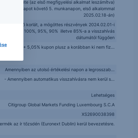
Félévente (az első megfigyelési alkalmat leszámítva)
 Értékelési napot követő 5. munkanapon, első alkalommal
2025.02.18-án)
te csökkenő korlát, a mögöttes részvények 2024.02.01-i
rfolyamának 100%, 95%, 90% illetve 85%-a a visszahívás
dátumától függően
lése
Névérték + 5,05% kupon plusz a korábban ki nem fiz...
Amennyiben az utolsó értékelési napon a legrosszab...
- Amennyiben automatikus visszahívásra nem kerül s...
Lehetséges
Citigroup Global Markets Funding Luxembourg S.C.A
XS2690038398
termék az ír tőzsdén (Euronext Dublin) kerül bevezetésre.