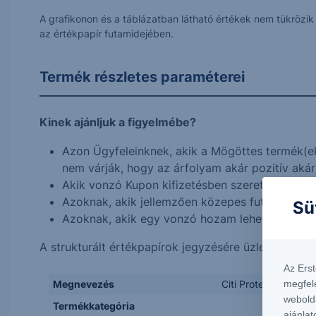
A grafikonon és a táblázatban látható értékek nem tükrözi
az értékpapír futamidejében.
Termék részletes paraméterei
Kinek ajánljuk a figyelmébe?
Azon Ügyfeleinknek, akik a Mögöttes termék(e
nem várják, hogy az árfolyam akár pozitív akár 
Akik vonzó Kupon kifizetésben szeretnének rész
Azoknak, akik jellemzően közepes futamidejű, a
Sü
Azoknak, akik egy vonzó hozam lehetősége ér
A strukturált értékpapírok jegyzésére üzletkötőink
Az Ers
Megnevezés
Citi Protect Expres
megfel
webold
Termékkategória
ajánlat