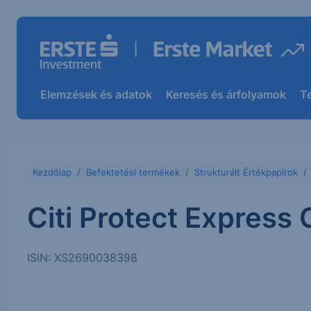
Elemzések és adatok
Keresés és árfolyamok
T
Kezdőlap
Befektetési termékek
Strukturált Értékpapírok
Citi Protect Express
ISIN: XS2690038398