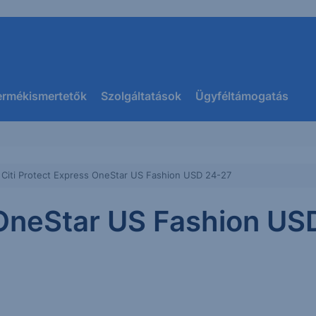
ermékismertetők
Szolgáltatások
Ügyféltámogatás
Citi Protect Express OneStar US Fashion USD 24-27
 OneStar US Fashion US