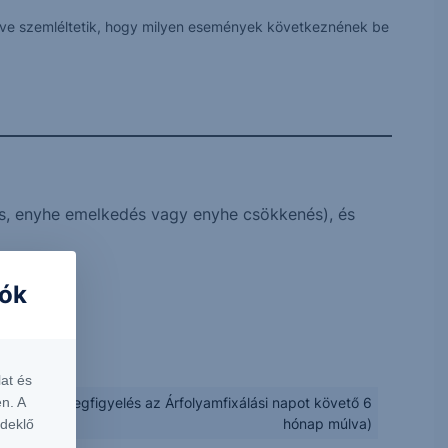
 véve szemléltetik, hogy milyen események következnének be
s, enyhe emelkedés vagy enyhe csökkenés), és
iók
at és
n. A
nte (első megfigyelés az Árfolyamfixálási napot követő 6
hónap múlva)
rdeklő