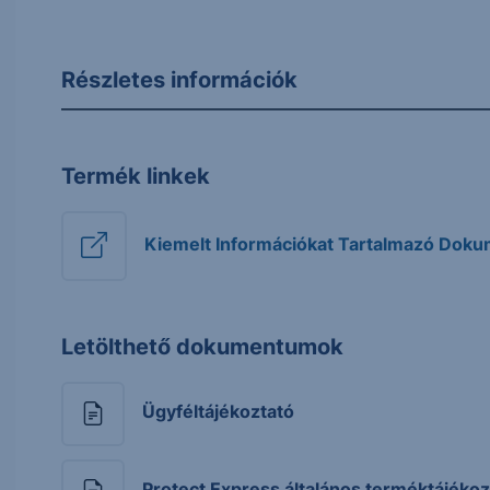
Részletes információk
Termék linkek
Kiemelt Információkat Tartalmazó Dok
Letölthető dokumentumok
Ügyféltájékoztató
Protect Express általános terméktájékoz