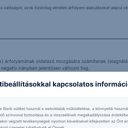
k a valóságot, azok kizárólag elméleti árfolyam-alakulásokat alapul
k) árfolyamának oldalazó mozgására számítanak (stagnálá
negatív irányban jelentősen változni fog.
esülni, a futamidő alatt akár több alkalommal is.
ttraktív befektetési lehetőséget keresnek.
tibeállításokkal kapcsolatos informác
dekében hajlandóak lemondani a tőkevédelemről.
nél, NetBrokerben illetve George-ban van lehetőség.
te Bank sütiket használ a weboldalak működtetése, a könnyebb használ
s OneStar US Fashion USD 24-27
elő színvonal biztosítása és a visszaélések megakadályozása érdekébe
Értékelési
Féléve
napok
alon végzett tevékenységek nyomon követésével kifejezetten az Önt é
Protect Express
okról üzenetet juttathatunk el Önnek.