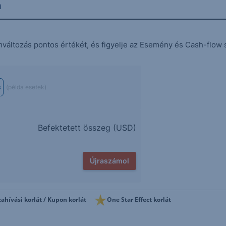
n
mváltozás pontos értékét, és figyelje az Esemény és Cash-flow 
s
(példa esetek)
Befektetett összeg (
USD
)
Újraszámol
zahívási korlát / Kupon korlát
One Star Effect korlát