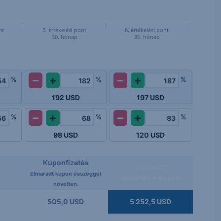
nt
5. értékelési pont
6. értékelési pont
30. hónap
36. hónap
%
%
%
192
USD
197
USD
%
%
%
98
USD
120
USD
Kuponfizetés
LEJÁRAT
Elmaradt kupon összeggel
Névérték + kupon
növelten.
505,0 USD
5 252,5 USD