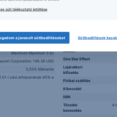
Lehetséges
)Ralph Lauren Corporation (...
visszahívás
(az adott
es süti tájékoztató letöltése
USD
1000 USD
Visszahívási
Féléven
Korlát
záró á
2024.01.09. – 2024.01.31.
2024.02.15.
ogadom a javasolt sütibeállításokat
Sütibeállítások keze
Kifizetés
2027.02.16.
visszahívás
esetén
Maximum Maximum 3 év
One Star Effect
Lauren Corporation: 146.36 USD
Lejáratkori
5,05% félévente
kifizetés
.01-i záró árfolyamának 65%-a
Fizikai szállítás
Kibocsátó
ISIN
Tőzsdei
A 
bevezetés