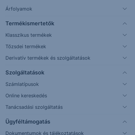
Árfolyamok
Véletlenszerű
Oldalazás
Emelkedés
Csökkenés
(példa esetek)
Termékismertetők
Befektetett összeg (
USD
)
Klasszikus termékek
Tőzsdei termékek
Újraszámol
Derivatív termékek és szolgáltatások
110%
Adobe
Oracle
Szolgáltatások
Visszahívási korlát / Kupon korlát
100%
One Star Effect korlát
Számlatípusok
Online kereskedés
90%
Tanácsadási szolgáltatás
80%
Ügyféltámogatás
70%
Dokumentumok és tájékoztatások