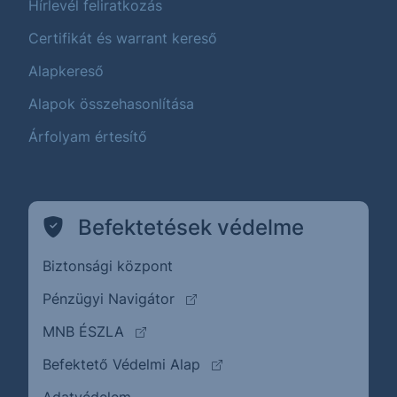
Hírlevél feliratkozás
Certifikát és warrant kereső
Alapkereső
Alapok összehasonlítása
Árfolyam értesítő
Befektetések védelme
Biztonsági központ
(külső oldalra ugrik)
Pénzügyi Navigátor
(külső oldalra ugrik)
MNB ÉSZLA
(külső oldalra ugrik)
Befektető Védelmi Alap
Adatvédelem