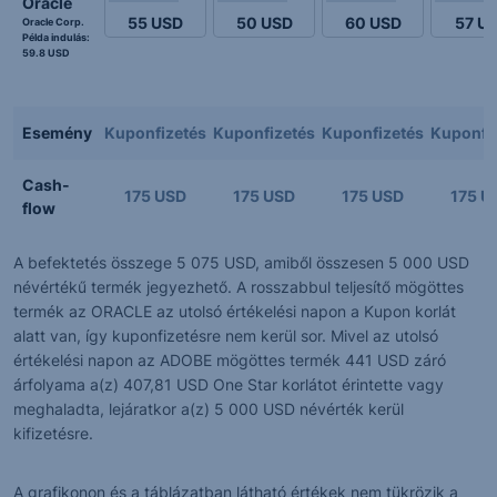
Oracle
55
USD
50
USD
60
USD
57
U
Oracle Corp.
Példa indulás:
59.8 USD
Esemény
Kuponfizetés
Kuponfizetés
Kuponfizetés
Kuponfi
Cash-
175 USD
175 USD
175 USD
175 U
flow
A befektetés összege 5 075 USD, amiből összesen 5 000 USD
névértékű termék jegyezhető. A rosszabbul teljesítő mögöttes
termék az ORACLE az utolsó értékelési napon a Kupon korlát
alatt van, így kuponfizetésre nem kerül sor. Mivel az utolsó
értékelési napon az ADOBE mögöttes termék 441 USD záró
árfolyama a(z) 407,81 USD One Star korlátot érintette vagy
meghaladta, lejáratkor a(z) 5 000 USD névérték kerül
kifizetésre.
A grafikonon és a táblázatban látható értékek nem tükrözik a