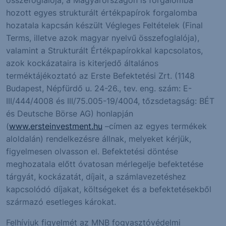
hozott egyes strukturált értékpapírok forgalomba
hozatala kapcsán készült Végleges Feltételek (Final
Terms, illetve azok magyar nyelvű összefoglalója),
valamint a Strukturált Értékpapírokkal kapcsolatos,
azok kockázataira is kiterjedő általános
terméktájékoztató az Erste Befektetési Zrt. (1148
Budapest, Népfürdő u. 24-26., tev. eng. szám: E-
III/444/4008 és III/75.005-19/4004, tőzsdetagság: BÉT
és Deutsche Börse AG) honlapján
(
www.ersteinvestment.hu
–címen az egyes termékek
aloldalán) rendelkezésre állnak, melyeket kérjük,
figyelmesen olvasson el. Befektetési döntése
meghozatala előtt óvatosan mérlegelje befektetése
tárgyát, kockázatát, díjait, a számlavezetéshez
kapcsolódó díjakat, költségeket és a befektetésekből
származó esetleges károkat.
Felhívjuk figyelmét az MNB fogyasztóvédelmi