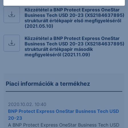
Közzététel a BNP Protect Express OneStar
Business Tech USD 20-23 (XS2184637895)
strukturált értékpapír első megfigyeléséről
(2021.05.10)
Közzététel a BNP Protect Express OneStar
Business Tech USD 20-23 (XS2184637895)
strukturált értékpapír második
megfigyeléséről (2021.11.09)
Piaci információk a termékhez
2020.10.02. 10:40
BNP Protect Express OneStar Business Tech USD
20-23
A BNP Protect Express OneStar Business Tech USD