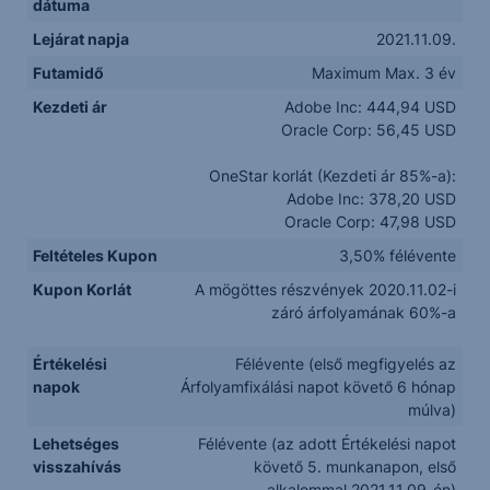
dátuma
Lejárat napja
2021.11.09.
Futamidő
Maximum Max. 3 év
Kezdeti ár
Adobe Inc: 444,94 USD
Oracle Corp: 56,45 USD
OneStar korlát (Kezdeti ár 85%-a):
Adobe Inc: 378,20 USD
Oracle Corp: 47,98 USD
Feltételes Kupon
3,50% félévente
Kupon Korlát
A mögöttes részvények 2020.11.02-i
záró árfolyamának 60%-a
Értékelési
Félévente (első megfigyelés az
napok
Árfolyamfixálási napot követő 6 hónap
múlva)
Lehetséges
Félévente (az adott Értékelési napot
visszahívás
követő 5. munkanapon, első
alkalommal 2021.11.09-én)