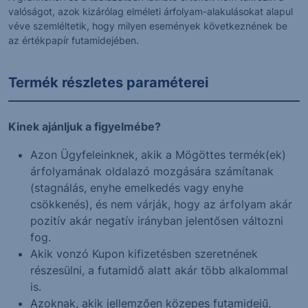
valóságot, azok kizárólag elméleti árfolyam-alakulásokat alapul
véve szemléltetik, hogy milyen események következnének be
az értékpapír futamidejében.
Termék részletes paraméterei
Kinek ajánljuk a figyelmébe?
Azon Ügyfeleinknek, akik a Mögöttes termék(ek)
árfolyamának oldalazó mozgására számítanak
(stagnálás, enyhe emelkedés vagy enyhe
csökkenés), és nem várják, hogy az árfolyam akár
pozitív akár negatív irányban jelentősen változni
fog.
Akik vonzó Kupon kifizetésben szeretnének
részesülni, a futamidő alatt akár több alkalommal
is.
Azoknak, akik jellemzően közepes futamidejű,