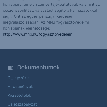
honlapjára, amely számos tájékoztatóval. valamint az
összehasonlítást, választást segítő alkalmazásokkal
segíti Önt az egyes pénzügyi kérdései
megválaszolásában. Az MNB fogyasztóvédelmi
honlapjának elérhetősége:
http://www.mnb.hu/fogyasztovedelem
Dokumentumok
Díjjegyzékek
Hirdetmények
Közzétételek
Üzletszabályzat