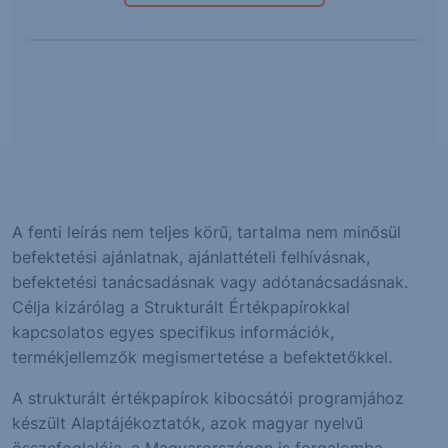
A fenti leírás nem teljes körű, tartalma nem minősül
befektetési ajánlatnak, ajánlattételi felhívásnak,
befektetési tanácsadásnak vagy adótanácsadásnak.
Célja kizárólag a Strukturált Értékpapírokkal
kapcsolatos egyes specifikus információk,
termékjellemzők megismertetése a befektetőkkel.
A strukturált értékpapírok kibocsátói programjához
készült Alaptájékoztatók, azok magyar nyelvű
összefoglalója, a Magyarországon is forgalomba