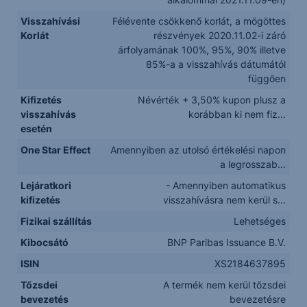
Visszahívási
Félévente csökkenő korlát, a mögöttes
Korlát
részvények 2020.11.02-i záró
árfolyamának 100%, 95%, 90% illetve
85%-a a visszahívás dátumától
függően
Kifizetés
Névérték + 3,50% kupon plusz a
visszahívás
korábban ki nem fiz...
esetén
One Star Effect
Amennyiben az utolsó értékelési napon
a legrosszab...
Lejáratkori
- Amennyiben automatikus
kifizetés
visszahívásra nem kerül s...
Fizikai szállítás
Lehetséges
Kibocsátó
BNP Paribas Issuance B.V.
ISIN
XS2184637895
Tőzsdei
A termék nem kerül tőzsdei
bevezetés
bevezetésre