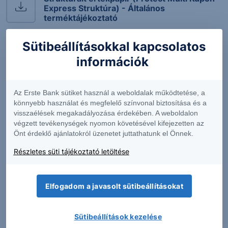
Express Struktúra) - Általános
terméktájékoztató
Sütibeállításokkal kapcsolatos
Végleges feltételek
információk
Közzétételek
Az Erste Bank sütiket használ a weboldalak működtetése, a
könnyebb használat és megfelelő színvonal biztosítása és a
visszaélések megakadályozása érdekében. A weboldalon
Közzététel a BNP Protect Express OneStar
végzett tevékenységek nyomon követésével kifejezetten az
Business Tech USD 20-23 (XS2184637895)
Önt érdeklő ajánlatokról üzenetet juttathatunk el Önnek.
strukturált értékpapír második
megfigyeléséről
Részletes süti tájékoztató letöltése
Közzététel a BNP Protect Express OneStar
Business Tech USD 20-23 (XS2184637895)
Elfogadom a javasolt sütibeállításokat
strukturált értékpapír első megfigyeléséről
Notice to Holders of the Note - a kibocsátó
Sütibeállítások kezelése
közzététele a kibocsátásról (2020.11.03.)