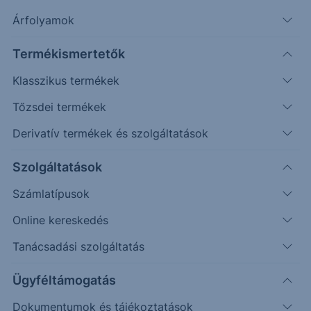
Árfolyamok
Véletlenszerű
Oldalazás
Emelkedés
Csökkenés
(példa esetek)
Termékismertetők
Befektetett összeg (
HUF
)
Klasszikus termékek
Tőzsdei termékek
Újraszámol
Derivatív termékek és szolgáltatások
120%
Erste Group Bank AG
Szolgáltatások
Visszahívási korlát / Kupon korlát
Számlatípusok
100%
Online kereskedés
Tanácsadási szolgáltatás
80%
Ügyféltámogatás
60%
Dokumentumok és tájékoztatások