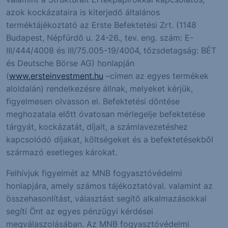
azok kockázataira is kiterjedő általános
terméktájékoztató az Erste Befektetési Zrt. (1148
Budapest, Népfürdő u. 24-26., tev. eng. szám: E-
III/444/4008 és III/75.005-19/4004, tőzsdetagság: BÉT
és Deutsche Börse AG) honlapján
(
www.ersteinvestment.hu
–címen az egyes termékek
aloldalán) rendelkezésre állnak, melyeket kérjük,
figyelmesen olvasson el. Befektetési döntése
meghozatala előtt óvatosan mérlegelje befektetése
tárgyát, kockázatát, díjait, a számlavezetéshez
kapcsolódó díjakat, költségeket és a befektetésekből
származó esetleges károkat.
Felhívjuk figyelmét az MNB fogyasztóvédelmi
honlapjára, amely számos tájékoztatóval. valamint az
összehasonlítást, választást segítő alkalmazásokkal
segíti Önt az egyes pénzügyi kérdései
megválaszolásában. Az MNB fogyasztóvédelmi