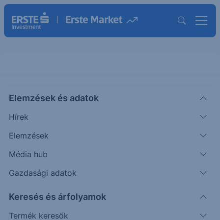
Credit Suisse Protect Express
Airbag Erste HUF 22-25
Elemzések és adatok
Hírek
ISIN: DE000CS8E143
Elemzések
Termék működését szemléltető grafikon
Média hub
Gazdasági adatok
Mozgassa a grafikon pontjait, vagy adja meg az
árfolyamváltozás pontos értékét, és figyelje az Esemény és
Keresés és árfolyamok
Cash-flow sorok változását!
Termék keresők