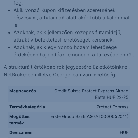
fog.
Akik vonzó Kupon kifizetésben szeretnének
részesülni, a futamidő alatt akár több alkalommal
is.
Azoknak, akik jellemzően közepes futamidejű,
attraktív befektetési lehetőséget keresnek.
Azoknak, akik egy vonzó hozam lehetősége
érdekében hajlandóak lemondani a tőkevédelemről.
A strukturált értékpapírok jegyzésére üzletkötőinknél,
NetBrokerben illetve George-ban van lehetőség.
Megnevezés
Credit Suisse Protect Express Airbag
Erste HUF 22-25
Termékkategória
Protect Express
Mögöttes
Erste Group Bank AG (AT0000652011)
termék
Devizanem
HUF