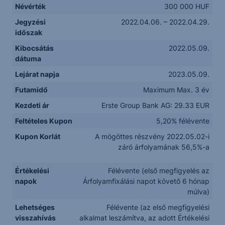
Névérték
300 000 HUF
Jegyzési
2022.04.06. – 2022.04.29.
időszak
Kibocsátás
2022.05.09.
dátuma
Lejárat napja
2023.05.09.
Futamidő
Maximum Max. 3 év
Kezdeti ár
Erste Group Bank AG: 29.33 EUR
Feltételes Kupon
5,20% félévente
Kupon Korlát
A mögöttes részvény 2022.05.02-i
záró árfolyamának 56,5%-a
Értékelési
Félévente (első megfigyelés az
napok
Árfolyamfixálási napot követő 6 hónap
múlva)
Lehetséges
Félévente (az első megfigyelési
visszahívás
alkalmat leszámítva, az adott Értékelési