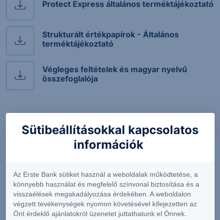
Protect Express általános terméktájékoztató
Strukturált értékpapírok - Általános
terméktájékoztató
Végleges feltételek és magyar nyelvű
összefoglalója
Közzétételek
Sütibeállításokkal kapcsolatos
Közzététel a Credit Suisse Protect Express
információk
Airbag Erste HUF 22-25 (DE000CS8E143)
strukturált értékpapír második
megfigyeléséről
Az Erste Bank sütiket használ a weboldalak működtetése, a
könnyebb használat és megfelelő színvonal biztosítása és a
Közzététel a Credit Suisse Protect Express
visszaélések megakadályozása érdekében. A weboldalon
Airbag Erste HUF 22-25 (DE000CS8E143)
végzett tevékenységek nyomon követésével kifejezetten az
strukturált értékpapír első megfigyeléséről
Önt érdeklő ajánlatokról üzenetet juttathatunk el Önnek.
(2022.11.09)