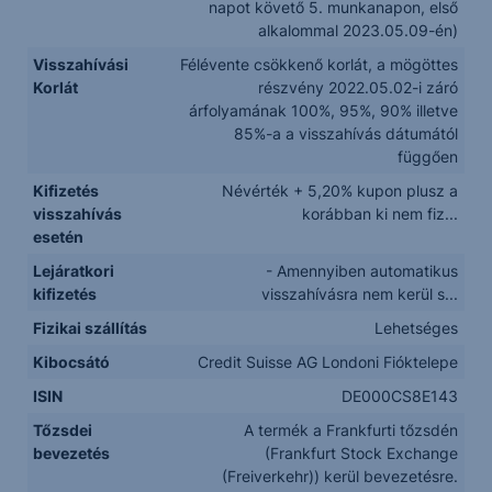
napot követő 5. munkanapon, első
alkalommal 2023.05.09-én)
Visszahívási
Félévente csökkenő korlát, a mögöttes
Korlát
részvény 2022.05.02-i záró
árfolyamának 100%, 95%, 90% illetve
85%-a a visszahívás dátumától
függően
Kifizetés
Névérték + 5,20% kupon plusz a
visszahívás
korábban ki nem fiz...
esetén
Lejáratkori
- Amennyiben automatikus
kifizetés
visszahívásra nem kerül s...
Fizikai szállítás
Lehetséges
Kibocsátó
Credit Suisse AG Londoni Fióktelepe
ISIN
DE000CS8E143
Tőzsdei
A termék a Frankfurti tőzsdén
bevezetés
(Frankfurt Stock Exchange
(Freiverkehr)) kerül bevezetésre.