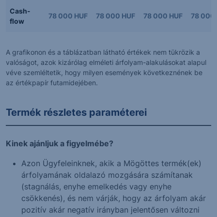
Cash-
78 000 HUF
78 000 HUF
78 000 HUF
78 000
flow
A grafikonon és a táblázatban látható értékek nem tükrözik a
valóságot, azok kizárólag elméleti árfolyam-alakulásokat alapul
véve szemléltetik, hogy milyen események következnének be
az értékpapír futamidejében.
Termék részletes paraméterei
Kinek ajánljuk a figyelmébe?
Azon Ügyfeleinknek, akik a Mögöttes termék(ek)
árfolyamának oldalazó mozgására számítanak
(stagnálás, enyhe emelkedés vagy enyhe
csökkenés), és nem várják, hogy az árfolyam akár
pozitív akár negatív irányban jelentősen változni