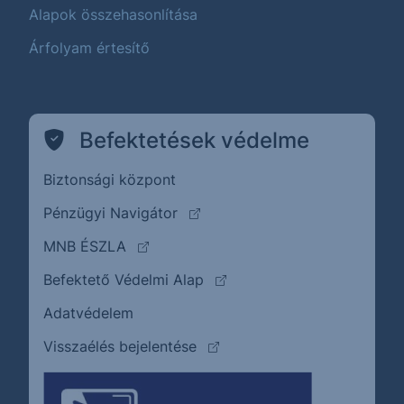
Alapok összehasonlítása
Árfolyam értesítő
Befektetések védelme
Biztonsági központ
(külső oldalra ugrik)
Pénzügyi Navigátor
(külső oldalra ugrik)
MNB ÉSZLA
(külső oldalra ugrik)
Befektető Védelmi Alap
Adatvédelem
(külső oldalra ugrik)
Visszaélés bejelentése