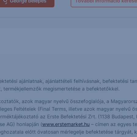
George belépés
További információ kérése
fektetési ajánlatnak, ajánlattételi felhívásnak, befektetési
k, termékjellemzők megismertetése a befektetőkkel.
oztatók, azok magyar nyelvű összefoglalója, a Magyarorsz
es Feltételek (Final Terms, illetve azok magyar nyelvű öss
erméktájékoztató az Erste Befektetési Zrt. (1138 Budapest, 
se AG) honlapján (
www.erstemarket.hu
– címen az egyes te
eghozatala előtt óvatosan mérlegelje befektetése tárgyát, 