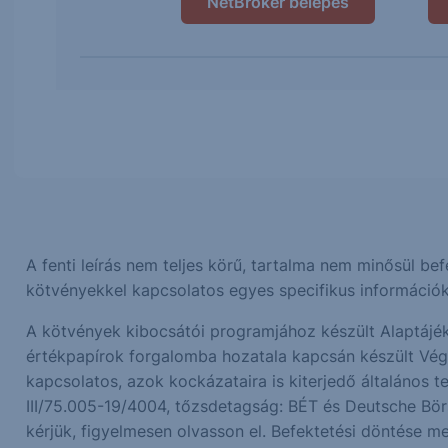
NetBroker belépés
A fenti leírás nem teljes körű, tartalma nem minősül be
kötvényekkel kapcsolatos egyes specifikus információ
A kötvények kibocsátói programjához készült Alaptájék
értékpapírok forgalomba hozatala kapcsán készült Végleg
kapcsolatos, azok kockázataira is kiterjedő általános t
III/75.005-19/4004, tőzsdetagság: BÉT és Deutsche Bör
kérjük, figyelmesen olvasson el. Befektetési döntése m