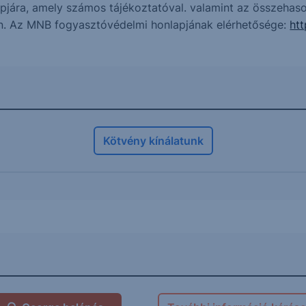
jára, amely számos tájékoztatóval. valamint az összehasonl
n. Az MNB fogyasztóvédelmi honlapjának elérhetősége:
ht
Kötvény kínálatunk