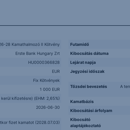
6-28 Kamathalmozó II Kötvény
Futamidő
Erste Bank Hungary Zrt
Kibocsátás dátuma
HU0000366828
Lejárat napja
EUR
Jegyzési időszak
Fix Kötvények
Tőzsdei bevezetés
A te
1 000 EUR
 kerül kifizetésre) (EHM: 2,65%)
Kamatbázis
2026-06-30
Kibocsátási árfolyam
Kibocsátó
atkor fizet kamatot (2028.07.03)
alaptájékoztató