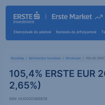
Elemzések és adatok
Keresés és árfolyamok
T
Kezdőlap
Befektetési termékek
Kötvények
105,4% ERST
105,4% ERSTE EUR 2
2,65%)
ISIN: HU0000366828