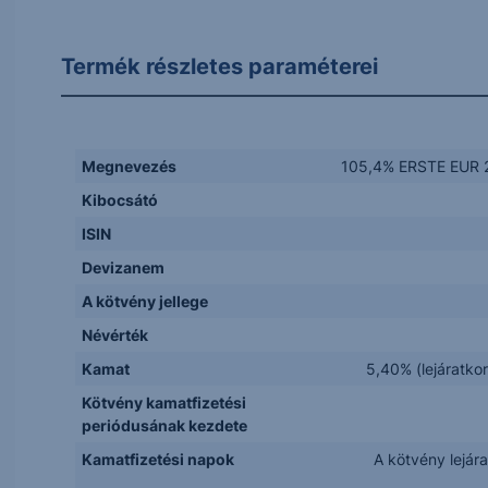
Termék részletes paraméterei
Megnevezés
105,4% ERSTE EUR 2
Kibocsátó
ISIN
Devizanem
A kötvény jellege
Névérték
Kamat
5,40% (lejáratkor
Kötvény kamatfizetési
periódusának kezdete
Kamatfizetési napok
A kötvény lejár