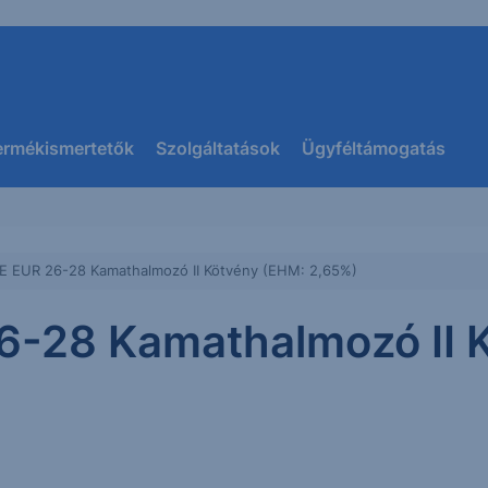
ermékismertetők
Szolgáltatások
Ügyféltámogatás
E EUR 26-28 Kamathalmozó II Kötvény (EHM: 2,65%)
6-28 Kamathalmozó II 