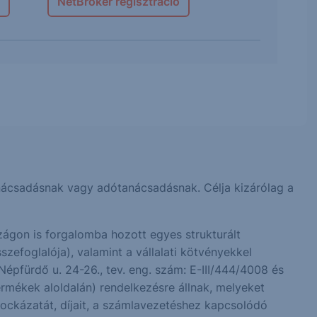
NetBroker regisztráció
 tanácsadásnak vagy adótanácsadásnak. Célja kizárólag a
ágon is forgalomba hozott egyes strukturált
zefoglalója), valamint a vállalati kötvényekkel
Népfürdő u. 24-26., tev. eng. szám: E-III/444/4008 és
rmékek aloldalán) rendelkezésre állnak, melyeket
kockázatát, díjait, a számlavezetéshez kapcsolódó