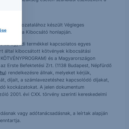
rgalomba hozatalához készült Végleges
lése
, valamint a Kibocsátó honlapján.
tve az egyedi termékkel kapcsolatos egyes
t által kibocsátott kötvények kibocsátási
GŰ KÖTVÉNYPROGRAM) és a Magyarországon
az Erste Befektetési Zrt. (1138 Budapest, Népfürdő
.hu
) rendelkezésre állnak, melyeket kérjük,
át, díjait, a számlavezetéshez kapcsolódó díjakat,
ódó kockázatokat. A jelen dokumentum
óló 2001. évi CXX. törvény szerinti kereskedelmi
sadásnak vagy adótanácsadásnak, a leírtak alapján
enntartja.