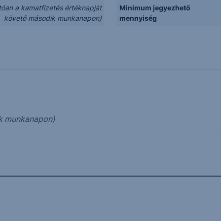
tóan a kamatfizetés értéknapját
Minimum jegyezhető
követő második munkanapon)
mennyiség
ik munkanapon)