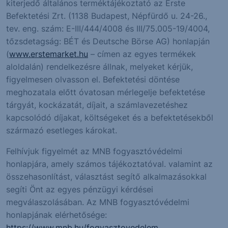
kiterjedő általános terméktájékoztató az Erste
Befektetési Zrt. (1138 Budapest, Népfürdő u. 24-26.,
tev. eng. szám: E-III/444/4008 és III/75.005-19/4004,
tőzsdetagság: BÉT és Deutsche Börse AG) honlapján
(
www.erstemarket.hu
– címen az egyes termékek
aloldalán) rendelkezésre állnak, melyeket kérjük,
figyelmesen olvasson el. Befektetési döntése
meghozatala előtt óvatosan mérlegelje befektetése
tárgyát, kockázatát, díjait, a számlavezetéshez
kapcsolódó díjakat, költségeket és a befektetésekből
származó esetleges károkat.
Felhívjuk figyelmét az MNB fogyasztóvédelmi
honlapjára, amely számos tájékoztatóval. valamint az
összehasonlítást, választást segítő alkalmazásokkal
segíti Önt az egyes pénzügyi kérdései
megválaszolásában. Az MNB fogyasztóvédelmi
honlapjának elérhetősége:
https://www.mnb.hu/fogyasztovedelem