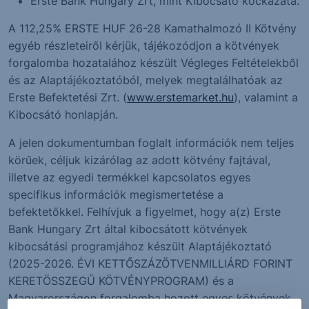
Erste Bank Hungary Zrt, mint Kibocsátó kockázata.
A 112,25% ERSTE HUF 26-28 Kamathalmozó II Kötvény
egyéb részleteiről kérjük, tájékozódjon a kötvények
forgalomba hozatalához készült Végleges Feltételekből
és az Alaptájékoztatóból, melyek megtalálhatóak az
Erste Befektetési Zrt. (
www.erstemarket.hu
), valamint a
Kibocsátó honlapján.
A jelen dokumentumban foglalt információk nem teljes
körűek, céljuk kizárólag az adott kötvény fajtával,
illetve az egyedi termékkel kapcsolatos egyes
specifikus információk megismertetése a
befektetőkkel. Felhívjuk a figyelmet, hogy a(z) Erste
Bank Hungary Zrt által kibocsátott kötvények
kibocsátási programjához készült Alaptájékoztató
(2025-2026. ÉVI KETTŐSZÁZÖTVENMILLIÁRD FORINT
KERETÖSSZEGŰ KÖTVÉNYPROGRAM) és a
Magyarországon forgalomba hozott egyes kötvények