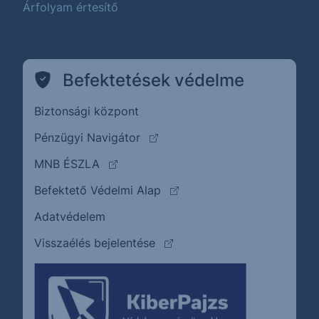
Árfolyam értesítő
Befektetések védelme
Biztonsági központ
(külső oldalra ugrik)
Pénzügyi Navigátor
(külső oldalra ugrik)
MNB ÉSZLA
(külső oldalra ugrik)
Befektető Védelmi Alap
Adatvédelem
(külső oldalra ugrik)
Visszaélés bejelentése