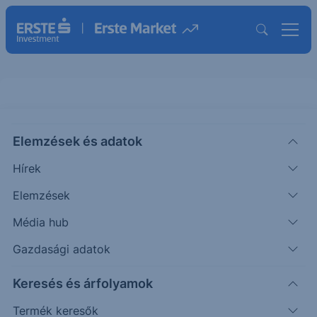
112,25% ERSTE HUF 26-28
Kamathalmozó II Kötvény (EHM:
Elemzések és adatok
5,92%)
Hírek
Elemzések
ISIN: HU0000366646
Média hub
Termék részletes paraméterei
Gazdasági adatok
Keresés és árfolyamok
Megnevezés
112,25% ERSTE HUF 26-28
Termék keresők
Kamathalmozó II Kötvény