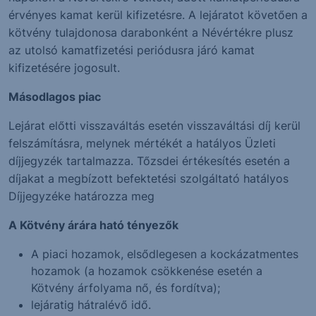
érvényes kamat kerül kifizetésre. A lejáratot követően a
kötvény tulajdonosa darabonként a Névértékre plusz
az utolsó kamatfizetési periódusra járó kamat
kifizetésére jogosult.
Másodlagos piac
Lejárat előtti visszaváltás esetén visszaváltási díj kerül
felszámításra, melynek mértékét a hatályos Üzleti
díjjegyzék tartalmazza. Tőzsdei értékesítés esetén a
díjakat a megbízott befektetési szolgáltató hatályos
Díjjegyzéke határozza meg
A Kötvény árára ható tényezők
A piaci hozamok, elsődlegesen a kockázatmentes
hozamok (a hozamok csökkenése esetén a
Kötvény árfolyama nő, és fordítva);
lejáratig hátralévő idő.