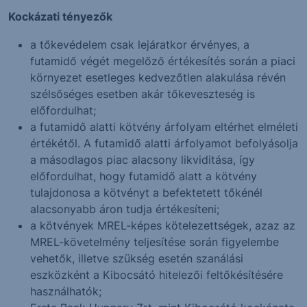
Kockázati tényezők
a tőkevédelem csak lejáratkor érvényes, a
futamidő végét megelőző értékesítés során a piaci
környezet esetleges kedvezőtlen alakulása révén
szélsőséges esetben akár tőkeveszteség is
előfordulhat;
a futamidő alatti kötvény árfolyam eltérhet elméleti
értékétől. A futamidő alatti árfolyamot befolyásolja
a másodlagos piac alacsony likviditása, így
előfordulhat, hogy futamidő alatt a kötvény
tulajdonosa a kötvényt a befektetett tőkénél
alacsonyabb áron tudja értékesíteni;
a kötvények MREL-képes kötelezettségek, azaz az
MREL-követelmény teljesítése során figyelembe
vehetők, illetve szükség esetén szanálási
eszközként a Kibocsátó hitelezői feltőkésítésére
használhatók;