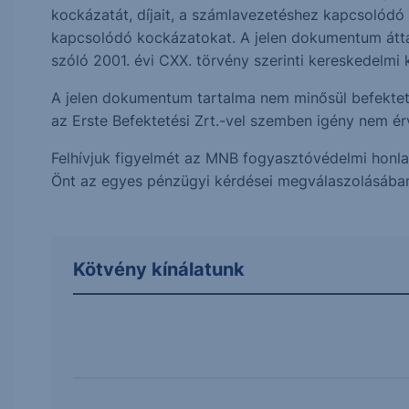
kockázatát, díjait, a számlavezetéshez kapcsolódó
kapcsolódó kockázatokat. A jelen dokumentum átta
szóló 2001. évi CXX. törvény szerinti kereskedelm
A jelen dokumentum tartalma nem minősül befektetés
az Erste Befektetési Zrt.-vel szemben igény nem érv
Felhívjuk figyelmét az MNB fogyasztóvédelmi honlap
Önt az egyes pénzügyi kérdései megválaszolásába
Kötvény kínálatunk