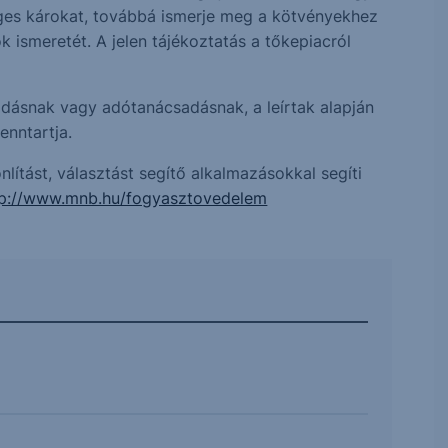
eges károkat, továbbá ismerje meg a kötvényekhez
smeretét. A jelen tájékoztatás a tőkepiacról
sadásnak vagy adótanácsadásnak, a leírtak alapján
enntartja.
ítást, választást segítő alkalmazásokkal segíti
tp://www.mnb.hu/fogyasztovedelem