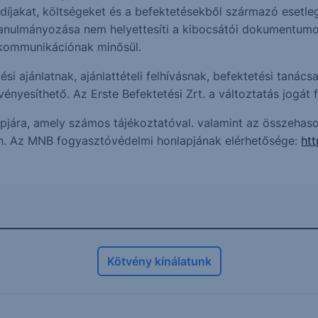
 díjakat, költségeket és a befektetésekből származó esetl
nulmányozása nem helyettesíti a kibocsátói dokumentumok i
i kommunikációnak minősül.
i ajánlatnak, ajánlattételi felhívásnak, befektetési tanác
ényesíthető. Az Erste Befektetési Zrt. a változtatás jogát f
jára, amely számos tájékoztatóval. valamint az összehasonl
n. Az MNB fogyasztóvédelmi honlapjának elérhetősége:
ht
Kötvény kínálatunk