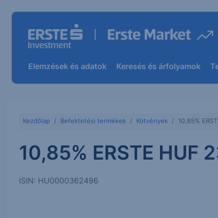
Elemzések és adatok
Keresés és árfolyamok
T
Kezdőlap
Befektetési termékek
Kötvények
10,85% ERST
10,85% ERSTE HUF 2
ISIN: HU0000362496