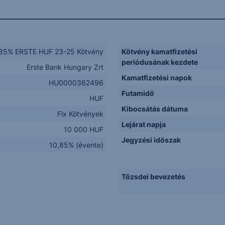
85% ERSTE HUF 23-25 Kötvény
Kötvény kamatfizetési
periódusának kezdete
Erste Bank Hungary Zrt
Kamatfizetési napok
HU0000362496
Futamidő
HUF
Kibocsátás dátuma
Fix Kötvények
Lejárat napja
10 000 HUF
Jegyzési időszak
10,85% (évente)
Tőzsdei bevezetés