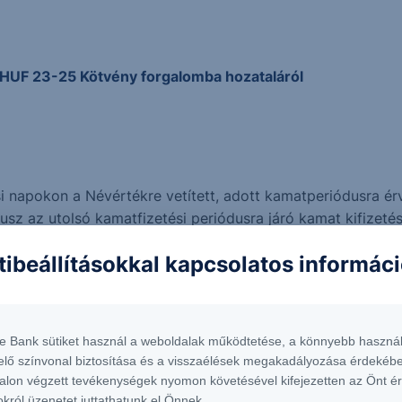
 HUF 23-25 Kötvény forgalomba hozataláról
 napokon a Névértékre vetített, adott kamatperiódusra érvé
sz az utolsó kamatfizetési periódusra járó kamat kifizetés
tibeállításokkal kapcsolatos informác
 kerül felszámításra, melynek mértékét a hatályos Üzleti díj
os Díjjegyzéke határozza meg
te Bank sütiket használ a weboldalak működtetése, a könnyebb használ
elő színvonal biztosítása és a visszaélések megakadályozása érdekébe
alon végzett tevékenységek nyomon követésével kifejezetten az Önt é
es hozamok (a hozamok csökkenése esetén a Kötvény árfol
okról üzenetet juttathatunk el Önnek.