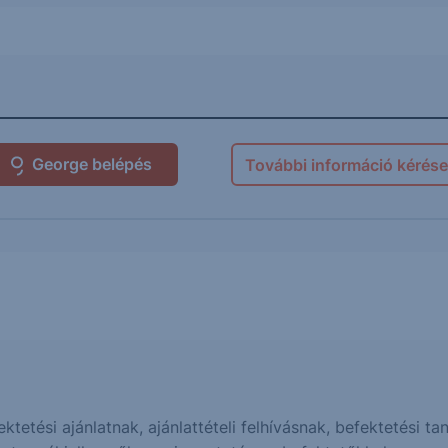
George belépés
További információ kérése
fektetési ajánlatnak, ajánlattételi felhívásnak, befektetési