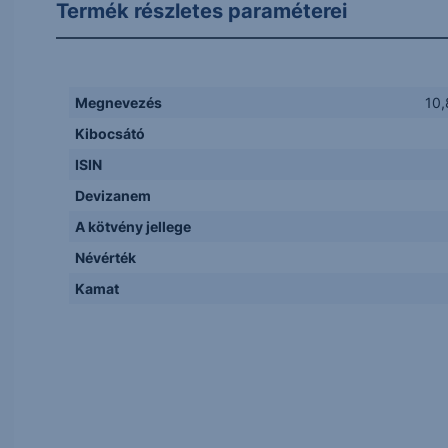
Termék részletes paraméterei
Megnevezés
10,
Kibocsátó
ISIN
Devizanem
A kötvény jellege
Névérték
Kamat