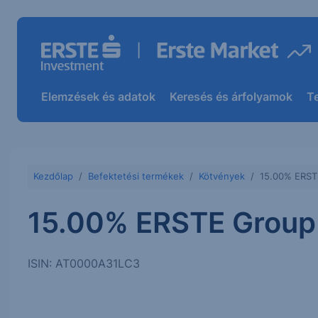
Elemzések és adatok
Keresés és árfolyamok
T
Kezdőlap
Befektetési termékek
Kötvények
15.00% ERST
15.00% ERSTE Group 
ISIN: AT0000A31LC3