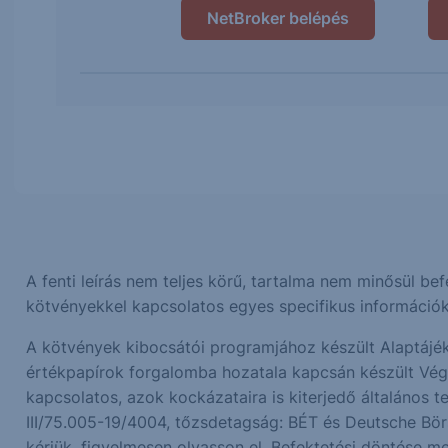
NetBroker belépés
A fenti leírás nem teljes körű, tartalma nem minősül be
kötvényekkel kapcsolatos egyes specifikus információ
A kötvények kibocsátói programjához készült Alaptájék
értékpapírok forgalomba hozatala kapcsán készült Végleg
kapcsolatos, azok kockázataira is kiterjedő általános t
III/75.005-19/4004, tőzsdetagság: BÉT és Deutsche Bör
kérjük, figyelmesen olvasson el. Befektetési döntése m