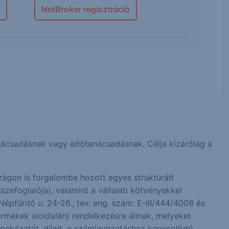
NetBroker regisztráció
 tanácsadásnak vagy adótanácsadásnak. Célja kizárólag a
ágon is forgalomba hozott egyes strukturált
zefoglalója), valamint a vállalati kötvényekkel
Népfürdő u. 24-26., tev. eng. szám: E-III/444/4008 és
rmékek aloldalán) rendelkezésre állnak, melyeket
kockázatát, díjait, a számlavezetéshez kapcsolódó