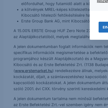
Részlet
előfordulhat, hogy futamidő alatt a kötvény tul
a kötvények MREL-képes kötelezettségek, azaz 
Kibocsátó hitelezői feltőkésítésére használható
Erste Group Bank AG, mint Kibocsátó kockázat
Elf
A 15.00% ERSTE Group HUF Zero Note 22-24 1.5Y egy
az Alaptájékoztatóból, melyek megtalálhatóak az Er
A jelen dokumentumban foglalt információk nem telj
specifikus információk megismertetése a befektetők
programjához készült Alaptájékoztató és a Magyar
Kibocsátó és az Erste Befektetési Zrt. (1138 Budape
(
www.erstemarket.hu
) rendelkezésre állnak, melyek
kockázatát, díjait, a számlavezetéshez kapcsolódó
kapcsolódó kockázatokat. A jelen dokumentum átta
szóló 2001. évi CXX. törvény szerinti kereskedelm
A jelen dokumentum tartalma nem minősül befektetés
az Erste Befektetési Zrt.-vel szemben igény nem érv