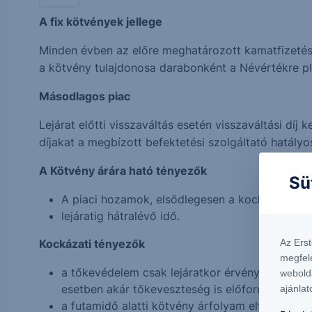
A fix kötvények jellege
Minden évben az előre meghatározott kamatfizetési
a kötvény tulajdonosa darabonként a Névértékre plu
Másodlagos piac
Lejárat előtti visszaváltás esetén visszaváltási díj
díjakat a megbízott befektetési szolgáltató hatály
A Kötvény árára ható tényezők
Sü
A piaci hozamok, elsődlegesen a kockázatment
lejáratig hátralévő idő.
Kockázati tényezők
Az Ers
megfel
a tőkevédelem csak lejáratkor érvényes, a fut
webold
esetben akár tőkeveszteség is előfordulhat;
ajánlat
a futamidő alatti kötvény árfolyam eltérhet elm