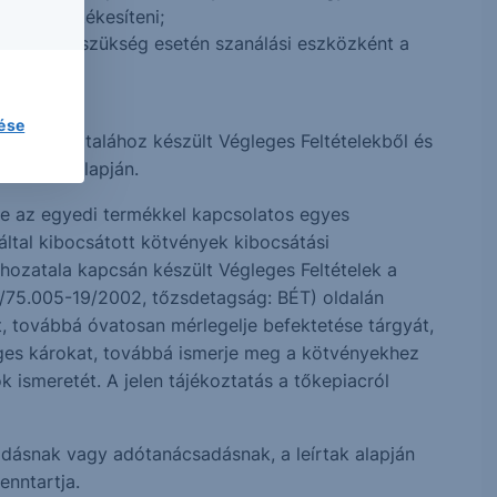
 tudja értékesíteni;
, illetve szükség esetén szanálási eszközként a
lése
mba hozatalához készült Végleges Feltételekből és
ocsátó honlapján.
tve az egyedi termékkel kapcsolatos egyes
által kibocsátott kötvények kibocsátási
ozatala kapcsán készült Végleges Feltételek a
III/75.005-19/2002, tőzsdetagság: BÉT) oldalán
tt, továbbá óvatosan mérlegelje befektetése tárgyát,
eges károkat, továbbá ismerje meg a kötvényekhez
smeretét. A jelen tájékoztatás a tőkepiacról
sadásnak vagy adótanácsadásnak, a leírtak alapján
enntartja.