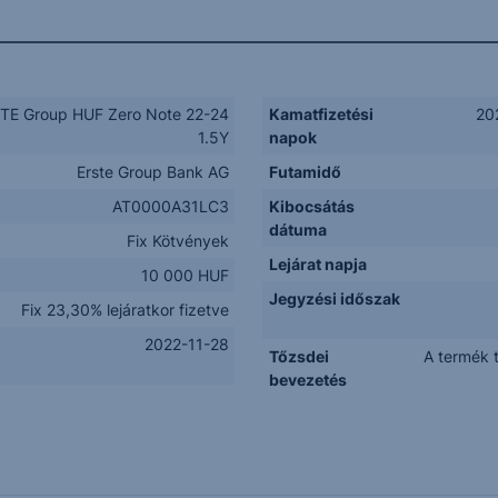
TE Group HUF Zero Note 22-24
Kamatfizetési
20
1.5Y
napok
Erste Group Bank AG
Futamidő
AT0000A31LC3
Kibocsátás
dátuma
Fix Kötvények
Lejárat napja
10 000 HUF
Jegyzési időszak
Fix 23,30% lejáratkor fizetve
2022-11-28
Tőzsdei
A termék 
bevezetés