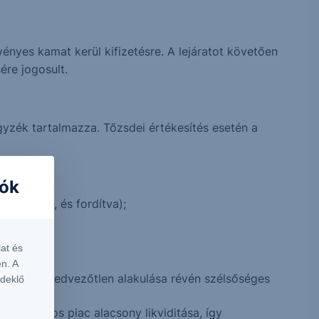
nyes kamat kerül kifizetésre. A lejáratot követően
ére jogosult.
jegyzék tartalmazza. Tőzsdei értékesítés esetén a
iók
yama nő, és fordítva);
at és
n. A
esetleges kedvezőtlen alakulása révén szélsőséges
rdeklő
 másodlagos piac alacsony likviditása, így