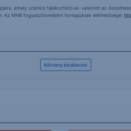
jára, amely számos tájékoztatóval. valamint az összehasonl
n. Az MNB fogyasztóvédelmi honlapjának elérhetősége:
ht
Kötvény kínálatunk