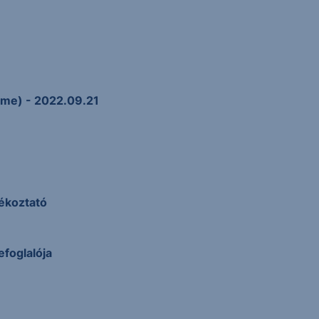
mme) - 2022.09.21
jékoztató
efoglalója