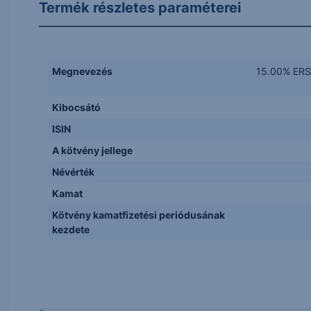
Termék részletes paraméterei
Megnevezés
15.00% ERS
Kibocsátó
ISIN
A kötvény jellege
Névérték
Kamat
Kötvény kamatfizetési periódusának
kezdete