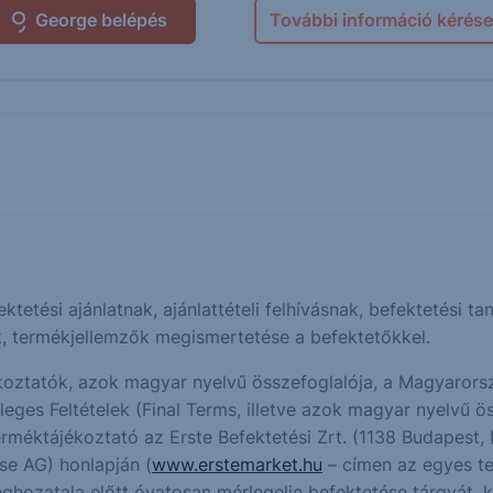
George belépés
További információ kérése
fektetési ajánlatnak, ajánlattételi felhívásnak, befektetési
k, termékjellemzők megismertetése a befektetőkkel.
oztatók, azok magyar nyelvű összefoglalója, a Magyarorsz
es Feltételek (Final Terms, illetve azok magyar nyelvű öss
erméktájékoztató az Erste Befektetési Zrt. (1138 Budapest, 
se AG) honlapján (
www.erstemarket.hu
– címen az egyes te
eghozatala előtt óvatosan mérlegelje befektetése tárgyát, 