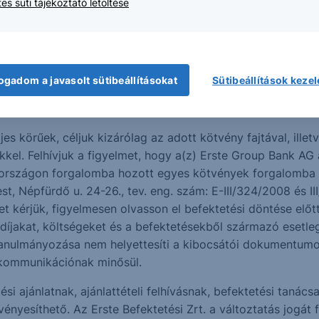
es süti tájékoztató letöltése
ajdonosa a kötvényt a befektetett tőkénél alacsonyabb áron
az MREL-követelmény teljesítése során figyelembe vehetők
k;
a.
ogadom a javasolt sütibeállításokat
Sütibeállítások keze
éb részleteiről kérjük, tájékozódjon a kötvények forgalo
ste Befektetési Zrt. (
www.erstemarket.hu
), valamint a Kib
es körűek, céljuk kizárólag az adott kötvény fajtával, ille
kel. Felhívjuk a figyelmet, hogy a(z) Erste Group Bank AG 
országon forgalomba hozott egyes kötvények forgalomba h
st, Népfürdő u. 24-26., tev. eng. szám: E-III/324/2008 és 
et kérjük, figyelmesen olvasson el befektetési döntése elő
 díjakat, költségeket és a befektetésekből származó esetl
nulmányozása nem helyettesíti a kibocsátói dokumentumok i
i kommunikációnak minősül.
i ajánlatnak, ajánlattételi felhívásnak, befektetési tanác
ényesíthető. Az Erste Befektetési Zrt. a változtatás jogát f