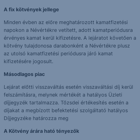
A fix kötvények jellege
Minden évben az előre meghatározott kamatfizetési
napokon a Névértékre vetített, adott kamatperiódusra
érvényes kamat kerül kifizetésre. A lejáratot követően a
kötvény tulajdonosa darabonként a Névértékre plusz
az utolsó kamatfizetési periódusra járó kamat
kifizetésére jogosult.
Másodlagos piac
Lejárat előtti visszaváltás esetén visszaváltási díj kerül
felszámításra, melynek mértékét a hatályos Üzleti
díjjegyzék tartalmazza. Tőzsdei értékesítés esetén a
díjakat a megbízott befektetési szolgáltató hatályos
Díjjegyzéke határozza meg
A Kötvény árára ható tényezők