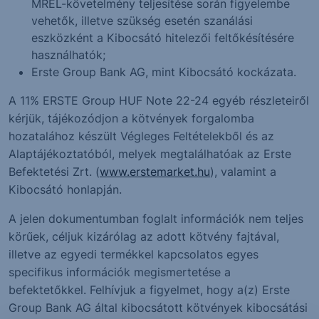
MREL-követelmény teljesítése során figyelembe
vehetők, illetve szükség esetén szanálási
eszközként a Kibocsátó hitelezői feltőkésítésére
használhatók;
Erste Group Bank AG, mint Kibocsátó kockázata.
A 11% ERSTE Group HUF Note 22-24 egyéb részleteiről
kérjük, tájékozódjon a kötvények forgalomba
hozatalához készült Végleges Feltételekből és az
Alaptájékoztatóból, melyek megtalálhatóak az Erste
Befektetési Zrt. (
www.erstemarket.hu
), valamint a
Kibocsátó honlapján.
A jelen dokumentumban foglalt információk nem teljes
körűek, céljuk kizárólag az adott kötvény fajtával,
illetve az egyedi termékkel kapcsolatos egyes
specifikus információk megismertetése a
befektetőkkel. Felhívjuk a figyelmet, hogy a(z) Erste
Group Bank AG által kibocsátott kötvények kibocsátási