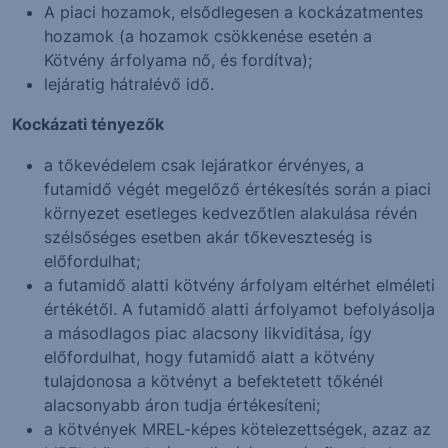
A piaci hozamok, elsődlegesen a kockázatmentes
hozamok (a hozamok csökkenése esetén a
Kötvény árfolyama nő, és fordítva);
lejáratig hátralévő idő.
Kockázati tényezők
a tőkevédelem csak lejáratkor érvényes, a
futamidő végét megelőző értékesítés során a piaci
környezet esetleges kedvezőtlen alakulása révén
szélsőséges esetben akár tőkeveszteség is
előfordulhat;
a futamidő alatti kötvény árfolyam eltérhet elméleti
értékétől. A futamidő alatti árfolyamot befolyásolja
a másodlagos piac alacsony likviditása, így
előfordulhat, hogy futamidő alatt a kötvény
tulajdonosa a kötvényt a befektetett tőkénél
alacsonyabb áron tudja értékesíteni;
a kötvények MREL-képes kötelezettségek, azaz az