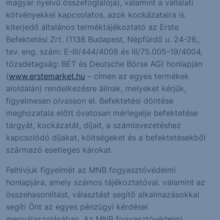
magyar nyelvű összefoglalója), valamint a vállalati
kötvényekkel kapcsolatos, azok kockázataira is
kiterjedő általános terméktájékoztató az Erste
Befektetési Zrt. (1138 Budapest, Népfürdő u. 24-26.,
tev. eng. szám: E-III/444/4008 és III/75.005-19/4004,
tőzsdetagság: BÉT és Deutsche Börse AG) honlapján
(
www.erstemarket.hu
– címen az egyes termékek
aloldalán) rendelkezésre állnak, melyeket kérjük,
figyelmesen olvasson el. Befektetési döntése
meghozatala előtt óvatosan mérlegelje befektetése
tárgyát, kockázatát, díjait, a számlavezetéshez
kapcsolódó díjakat, költségeket és a befektetésekből
származó esetleges károkat.
Felhívjuk figyelmét az MNB fogyasztóvédelmi
honlapjára, amely számos tájékoztatóval. valamint az
összehasonlítást, választást segítő alkalmazásokkal
segíti Önt az egyes pénzügyi kérdései
megválaszolásában. Az MNB fogyasztóvédelmi