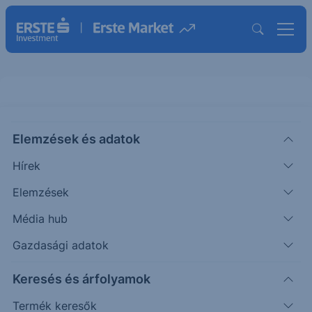
11% ERSTE Group HUF Note 22-
24
Elemzések és adatok
Hírek
ISIN: AT0000A2ZGY0
Elemzések
Termék részletes paraméterei
Média hub
Gazdasági adatok
Megnevezés
11% ERSTE Group HUF
Keresés és árfolyamok
Note 22-24
Termék keresők
Kibocsátó
Erste Group Bank AG