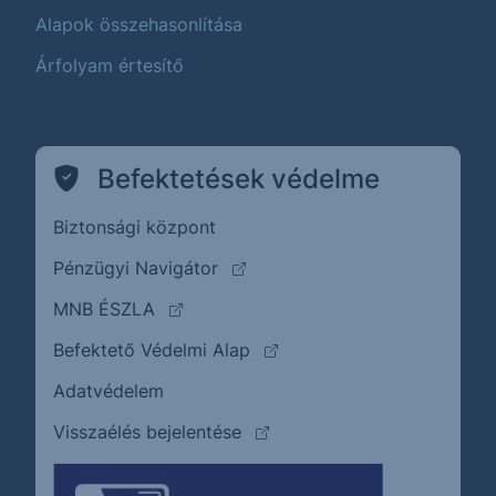
Alapok összehasonlítása
Árfolyam értesítő
Befektetések védelme
Biztonsági központ
(külső oldalra ugrik)
Pénzügyi Navigátor
(külső oldalra ugrik)
MNB ÉSZLA
(külső oldalra ugrik)
Befektető Védelmi Alap
Adatvédelem
(külső oldalra ugrik)
Visszaélés bejelentése