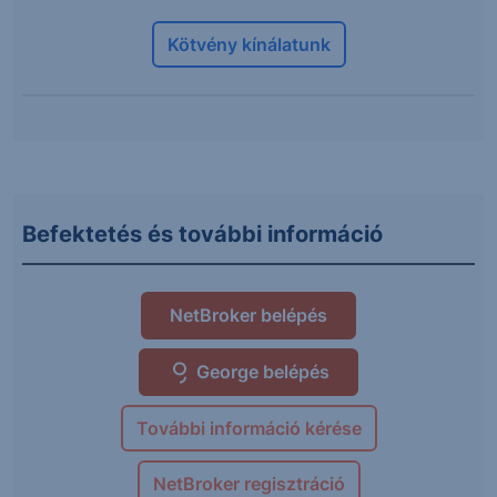
Kötvény kínálatunk
Befektetés és további információ
NetBroker belépés
George belépés
További információ kérése
NetBroker regisztráció