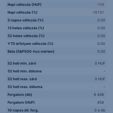
Napi változás (HUF)
-119
Napi változás (%)
-167.61
5 napos változás (%)
0.00
13 hetes változás (%)
0.00
52 hetes változás (%)
0.00
YTD árfolyam változás (%)
0.00
Béta (S&P500-hoz mérten)
0.00
52 heti min. záró
0 HUF
52 heti min. dátuma
-
52 heti max. záró
0 HUF
52 heti max. dátuma
-
Forgalom (db)
6 448
Forgalom (HUF)
458
10 napos átl. forg.
0 e db