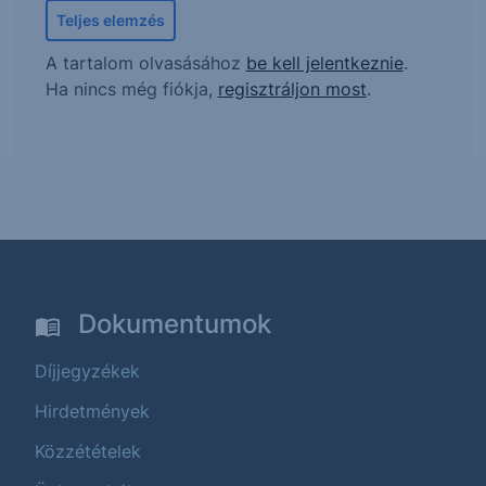
Teljes elemzés
A tartalom olvasásához
be kell jelentkeznie
.
Ha nincs még fiókja,
regisztráljon most
.
Dokumentumok
Díjjegyzékek
Hirdetmények
Közzétételek