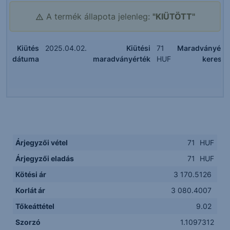
A termék állapota jelenleg:
"KIÜTÖTT"
Kiütés
2025.04.02.
Kiütési
71
Maradványért
dátuma
maradványérték
HUF
keresk
Árjegyzői vétel
71
HUF
Árjegyzői eladás
71
HUF
Kötési ár
3 170.5126
Korlát ár
3 080.4007
Tőkeáttétel
9.02
Szorzó
1.1097312