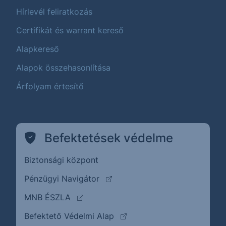
Hírlevél feliratkozás
Certifikát és warrant kereső
Alapkereső
Alapok összehasonlítása
Árfolyam értesítő
Befektetések védelme
Biztonsági központ
(külső oldalra ugrik)
Pénzügyi Navigátor
(külső oldalra ugrik)
MNB ÉSZLA
(külső oldalra ugrik)
Befektető Védelmi Alap