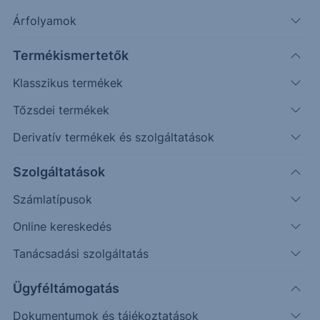
Árfolyamok
További információk kérése
Termékismertetők
Erste Market Pro belépés
Klasszikus termékek
Tőzsdei termékek
Derivatív termékek és szolgáltatások
Szolgáltatások
Számlatípusok
Online kereskedés
Tanácsadási szolgáltatás
Ez a grafikon jelenleg nem elérhető.
Ügyféltámogatás
Dokumentumok és tájékoztatások