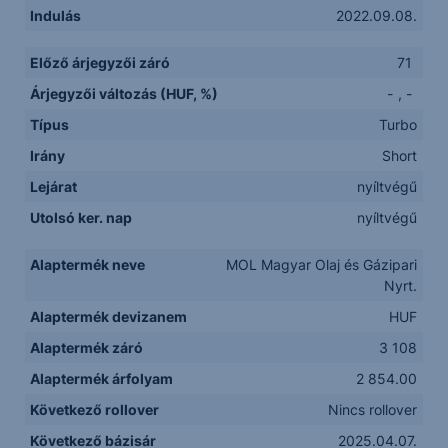
Indulás
2022.09.08.
Előző árjegyzői záró
71
Árjegyzői változás (HUF, %)
-
,
-
Típus
Turbo
Irány
Short
Lejárat
nyíltvégű
Utolsó ker. nap
nyíltvégű
Alaptermék neve
MOL Magyar Olaj és Gázipari
Nyrt.
Alaptermék devizanem
HUF
Alaptermék záró
3 108
Alaptermék árfolyam
2 854.00
Következő rollover
Nincs rollover
Következő bázisár
2025.04.07.