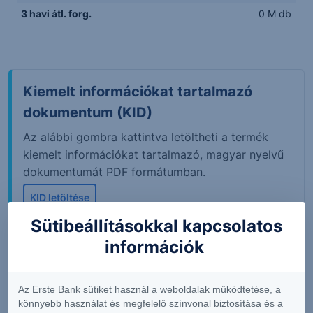
3 havi átl. forg.
0 M db
Kiemelt információkat tartalmazó
dokumentum (KID)
Az alábbi gombra kattintva letöltheti a termék
kiemelt információkat tartalmazó, magyar nyelvű
dokumentumát PDF formátumban.
KID letöltése
Sütibeállításokkal kapcsolatos
információk
A tőzsdei piaci adatok 15 perccel késleltetett értékeket
mutatnak. Adatok forrása: Refinitiv, Erste Befektetési
Az Erste Bank sütiket használ a weboldalak működtetése, a
Zrt.
könnyebb használat és megfelelő színvonal biztosítása és a