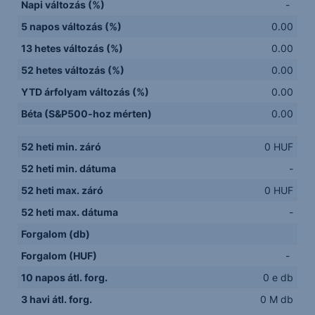
Napi változás (%)
-
5 napos változás (%)
0.00
13 hetes változás (%)
0.00
52 hetes változás (%)
0.00
YTD árfolyam változás (%)
0.00
Béta (S&P500-hoz mérten)
0.00
52 heti min. záró
0 HUF
52 heti min. dátuma
-
52 heti max. záró
0 HUF
52 heti max. dátuma
-
Forgalom (db)
Forgalom (HUF)
-
10 napos átl. forg.
0 e db
3 havi átl. forg.
0 M db