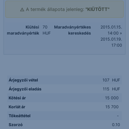
A termék állapota jelenleg:
"KIÜTÖTT"
Kiütési
70
Maradványértékes
2015.01.15.
maradványérték
HUF
kereskedés
14:00 »
2015.01.19.
17:00
Árjegyzői vétel
107
HUF
Árjegyzői eladás
115
HUF
Kötési ár
15 000
Korlát ár
15 700
Tőkeáttétel
-
Szorzó
0.10