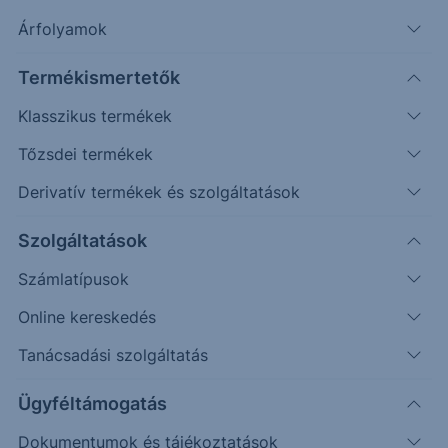
Árfolyamok
További információk kérése
Termékismertetők
Erste Market Pro belépés
Klasszikus termékek
Tőzsdei termékek
Derivatív termékek és szolgáltatások
Szolgáltatások
Számlatípusok
Online kereskedés
Tanácsadási szolgáltatás
Ez a grafikon jelenleg nem elérhető.
Ügyféltámogatás
Dokumentumok és tájékoztatások