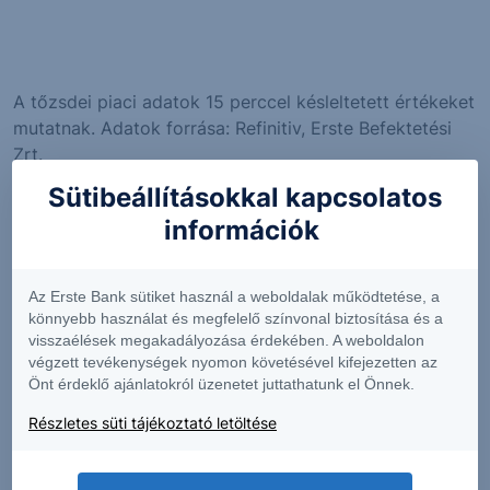
A tőzsdei piaci adatok 15 perccel késleltetett értékeket
mutatnak. Adatok forrása: Refinitiv, Erste Befektetési
Zrt.
Az "Árjegyzői vételi ár" és az "Árjegyzői eladási ár"
Sütibeállításokkal kapcsolatos
értékek megfelelnek a legjobb árjegyzői ajánlatoknak,
információk
és közel valós időben jelennek meg. A napi változás
adatok a pillanatnyi és az utolsó kereskedési nap
utolsó árjegyzői vételi árának különbségét mutatják.
Az Erste Bank sütiket használ a weboldalak működtetése, a
könnyebb használat és megfelelő színvonal biztosítása és a
Figyelem! Jelen információs oldalon közölt alaptermék
visszaélések megakadályozása érdekében. A weboldalon
árfolyamok és az ebből számított tőkeáttétel nem
végzett tevékenységek nyomon követésével kifejezetten az
valós idejűek, csak információs céllal kerülnek
Önt érdeklő ajánlatokról üzenetet juttathatunk el Önnek.
megjelenítésre! A termékkel kapcsolatos események
Részletes süti tájékoztató letöltése
legkésőbb az eseményt követő napon kerülnek
feldolgozásra és megjelenítésre.