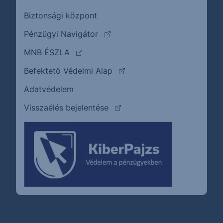
Biztonsági központ
(külső oldalra ugrik)
Pénzügyi Navigátor
(külső oldalra ugrik)
MNB ÉSZLA
(külső oldalra ugrik)
Befektető Védelmi Alap
Adatvédelem
(külső oldalra ugrik)
Visszaélés bejelentése