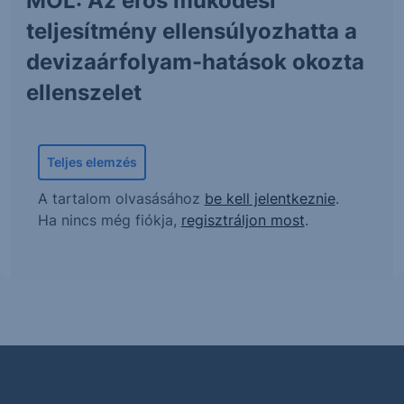
MOL: Az erős működési
teljesítmény ellensúlyozhatta a
devizaárfolyam-hatások okozta
ellenszelet
Teljes elemzés
A tartalom olvasásához
be kell jelentkeznie
.
Ha nincs még fiókja,
regisztráljon most
.