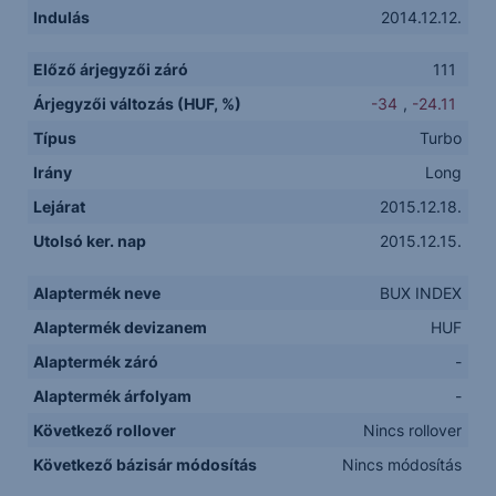
Indulás
2014.12.12.
Előző árjegyzői záró
111
Árjegyzői változás (HUF, %)
-34
,
-24.11
Típus
Turbo
Irány
Long
Lejárat
2015.12.18.
Utolsó ker. nap
2015.12.15.
Alaptermék neve
BUX INDEX
Alaptermék devizanem
HUF
Alaptermék záró
-
Alaptermék árfolyam
-
Következő rollover
Nincs rollover
Következő bázisár módosítás
Nincs módosítás