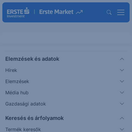
Elemzések és adatok
EBBUXTL09
(BÉT)
Erste BUX Turbo Long 09
Hírek
ISIN: AT0000A1AZT5
Elemzések
HUF
—
-
-
Média hub
Időpont: -
Előző záró:
111
(26.08.07.)
Gazdasági adatok
Certifikát kereső
Keresés és árfolyamok
Termék keresők
Árfolyamértesítő rögzítése