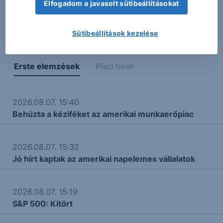
A táblázatokban és a grafikonon megjelenő adatok,
Elfogadom a javasolt sütibeállításokat
adatszolgáltatási, vagy más technikai okokból eredő
hibás megjelenéséért felelősséget nem vállalunk.
Sütibeállítások kezelése
Erste elemzések
Piaci hírek
2026.08.07. 15:40
Behúzta a kéziféket az amerikai munkaerőpiac
2026.08.07. 15:32
Jó hírt kaptak az amerikai napelemes vállalatok
2026.08.07. 15:19
S&P 500: Kitört