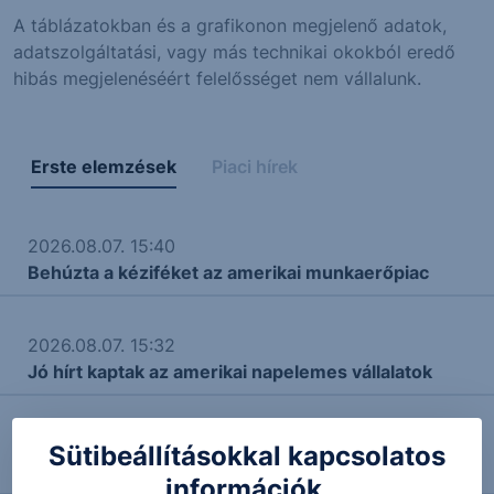
A táblázatokban és a grafikonon megjelenő adatok,
adatszolgáltatási, vagy más technikai okokból eredő
hibás megjelenéséért felelősséget nem vállalunk.
Erste elemzések
Piaci hírek
2026.08.07. 15:40
Behúzta a kéziféket az amerikai munkaerőpiac
2026.08.07. 15:32
Jó hírt kaptak az amerikai napelemes vállalatok
2026.08.07. 15:19
Sütibeállításokkal kapcsolatos
S&P 500: Kitört
információk