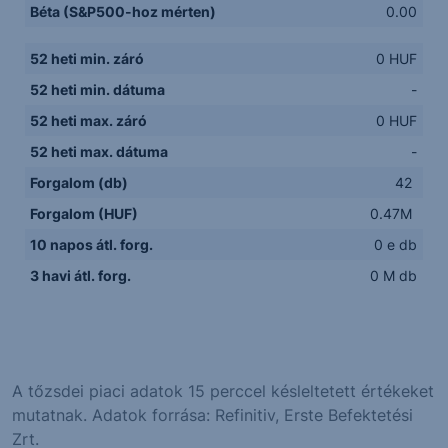
Béta (S&P500-hoz mérten)
0.00
52 heti min. záró
0 HUF
52 heti min. dátuma
-
52 heti max. záró
0 HUF
52 heti max. dátuma
-
Forgalom (db)
42
Forgalom (HUF)
0.47M
10 napos átl. forg.
0 e db
3 havi átl. forg.
0 M db
A tőzsdei piaci adatok 15 perccel késleltetett értékeket
mutatnak. Adatok forrása: Refinitiv, Erste Befektetési
Zrt.