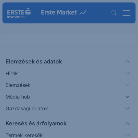
Elemzések és adatok
KHTELERUG1
(BÉT)
KHTELERUG1 CEF
Hírek
ISIN: HU0000722509
Elemzések
11 300
HUF
+1 300
+13.00%
Média hub
Időpont: 21.08.19. 11:16
Előző záró:
11 300
(26.08.07.)
Gazdasági adatok
Árfolyamértesítő rögzítése
Keresés és árfolyamok
Termék keresők
További információk kérése