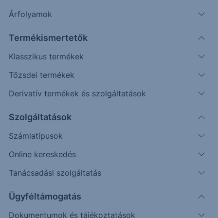
Árfolyamok
Erste Market Pro belépés
Termékismertetők
Klasszikus termékek
Tőzsdei termékek
Derivatív termékek és szolgáltatások
Szolgáltatások
Számlatípusok
Online kereskedés
Ez a grafikon jelenleg nem elérhető.
Tanácsadási szolgáltatás
Ügyféltámogatás
Dokumentumok és tájékoztatások