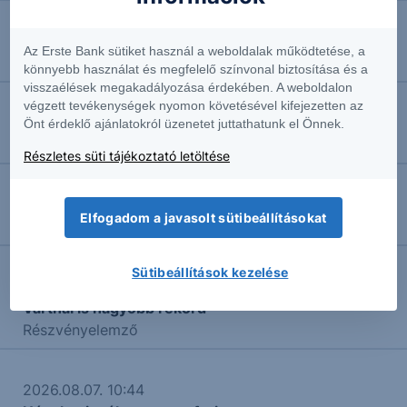
2026.08.07. 15:17
Az Erste Bank sütiket használ a weboldalak működtetése, a
Nasdaq: Falba ütközött
könnyebb használat és megfelelő színvonal biztosítása és a
visszaélések megakadályozása érdekében. A weboldalon
végzett tevékenységek nyomon követésével kifejezetten az
2026.08.07. 15:09
Önt érdeklő ajánlatokról üzenetet juttathatunk el Önnek.
DAX: Lendületbe jött
Részletes süti tájékoztató letöltése
2026.08.07. 12:50
Elfogadom a javasolt sütibeállításokat
Heti Menü
Sütibeállítások kezelése
2026.08.07. 11:35
Vártnál is nagyobb rekord
Részvényelemző
2026.08.07. 10:44