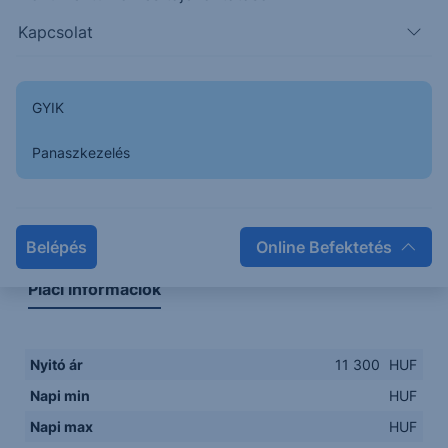
Kapcsolat
GYIK
Panaszkezelés
Napon belüli
Historikus
Legfontosabb adatok
Belépés
Online Befektetés
Piaci információk
Nyitó ár
11 300
HUF
Napi min
HUF
Napi max
HUF