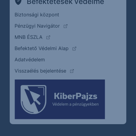
Befektetések védelme
Biztonsági központ
(külső oldalra ugrik)
Pénzügyi Navigátor
(külső oldalra ugrik)
MNB ÉSZLA
(külső oldalra ugrik)
Befektető Védelmi Alap
Adatvédelem
(külső oldalra ugrik)
Visszaélés bejelentése