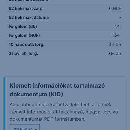
52 heti max. záró
0 HUF
52 heti max. dátuma
-
Forgalom (db)
14
Forgalom (HUF)
82e
10 napos átl. forg.
0 e db
3 havi átl. forg.
0 M db
Kiemelt információkat tartalmazó
dokumentum (KID)
Az alábbi gombra kattintva letöltheti a termék
kiemelt információkat tartalmazó, magyar nyelvű
dokumentumát PDF formátumban.
KID letöltése