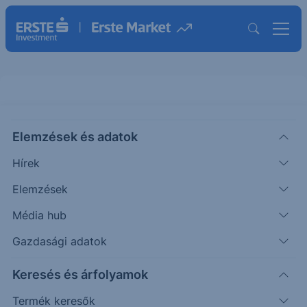
Elemzések és adatok
EBRCHTL18
(BÉT)
Erste Richter Turbo Long 18
Hírek
ISIN: AT0000A2BKT3
Elemzések
6 218
HUF
+71
+1.16%
Média hub
Időpont: 26.08.07. 15:14
Előző záró:
6 147
(26.08.06.)
Gazdasági adatok
Certifikát kereső
Keresés és árfolyamok
Termék keresők
Árfolyamértesítő rögzítése