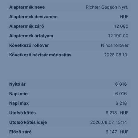
Alaptermék neve
Richter Gedeon Nyrt.
Alaptermék devizanem
HUF
Alaptermék záró
12 080
Alaptermék árfolyam
12 190.00
Következő rollover
Nincs rollover
Következő bázisár módosítás
2026.08.10.
Nyitó ár
6 016
Napi min
6 016
Napi max
6 218
Utolsó kötés
6 218
HUF
Utolsó kötés ideje
2026.08.07. 15:14
Előző záró
6 147
HUF