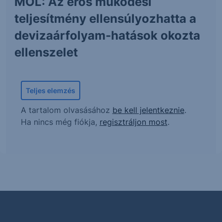
MOL: Az erős működési
teljesítmény ellensúlyozhatta a
devizaárfolyam-hatások okozta
ellenszelet
Teljes elemzés
A tartalom olvasásához
be kell jelentkeznie
.
Ha nincs még fiókja,
regisztráljon most
.