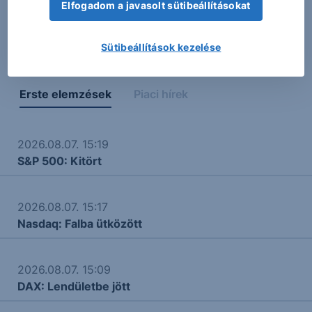
A táblázatokban és a grafikonon megjelenő adatok,
Elfogadom a javasolt sütibeállításokat
adatszolgáltatási, vagy más technikai okokból eredő
hibás megjelenéséért felelősséget nem vállalunk.
Sütibeállítások kezelése
Erste elemzések
Piaci hírek
2026.08.07. 15:19
S&P 500: Kitört
2026.08.07. 15:17
Nasdaq: Falba ütközött
2026.08.07. 15:09
DAX: Lendületbe jött