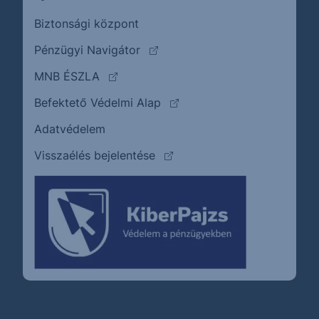
Biztonsági központ
(külső oldalra ugrik)
Pénzügyi Navigátor
(külső oldalra ugrik)
MNB ÉSZLA
(külső oldalra ugrik)
Befektető Védelmi Alap
Adatvédelem
(külső oldalra ugrik)
Visszaélés bejelentése