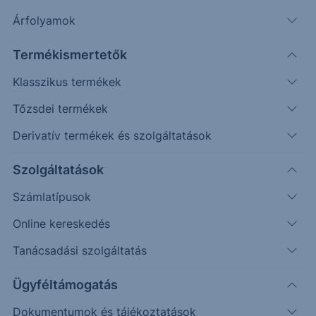
Árfolyamok
További információk kérése
Termékismertetők
Erste Market Pro belépés
Klasszikus termékek
Tőzsdei termékek
Derivatív termékek és szolgáltatások
Szolgáltatások
6200
Számlatípusok
Online kereskedés
6150
Tanácsadási szolgáltatás
6100
Ügyféltámogatás
6050
Dokumentumok és tájékoztatások