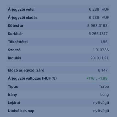
Árjegyzői vétel
6 238
HUF
Árjegyzői eladás
6 288
HUF
Kötési ár
5 968.3183
Korlát ár
6 265.1317
Tőkeáttétel
1.96
Szorzó
1.010736
Indulás
2019.11.21.
Előző árjegyzői záró
6 147
Árjegyzői változás (HUF, %)
+116
,
+1.89
Típus
Turbo
Irány
Long
Lejárat
nyíltvégű
Utolsó ker. nap
nyíltvégű