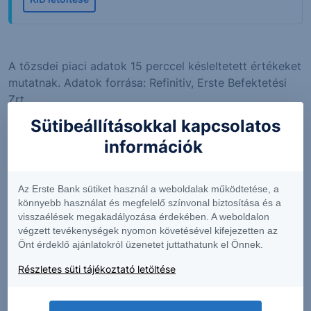
A tőzsdei piaci adatok 15 perccel késleltetett értékeket
mutatnak. Adatok forrása: Refinitiv, Erste Befektetési
Zrt.
Az "Árjegyzői vételi ár" és az "Árjegyzői eladási ár"
Sütibeállításokkal kapcsolatos
értékek megfelelnek a legjobb árjegyzői ajánlatoknak,
információk
és közel valós időben jelennek meg. A napi változás
adatok a pillanatnyi és az utolsó kereskedési nap
utolsó árjegyzői vételi árának különbségét mutatják.
Az Erste Bank sütiket használ a weboldalak működtetése, a
könnyebb használat és megfelelő színvonal biztosítása és a
Figyelem! Jelen információs oldalon közölt alaptermék
visszaélések megakadályozása érdekében. A weboldalon
árfolyamok és az ebből számított tőkeáttétel nem
végzett tevékenységek nyomon követésével kifejezetten az
valós idejűek, csak információs céllal kerülnek
Önt érdeklő ajánlatokról üzenetet juttathatunk el Önnek.
megjelenítésre! A termékkel kapcsolatos események
Részletes süti tájékoztató letöltése
legkésőbb az eseményt követő napon kerülnek
feldolgozásra és megjelenítésre.