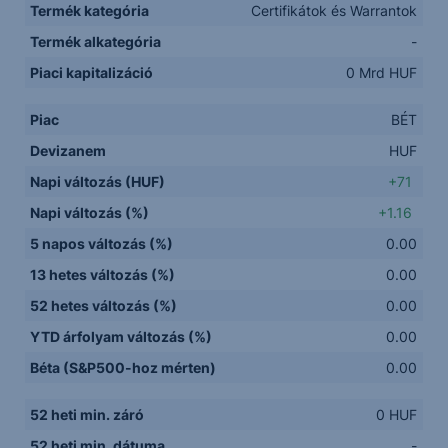
Termék kategória
Certifikátok és Warrantok
Termék alkategória
-
Piaci kapitalizáció
0 Mrd HUF
Piac
BÉT
Devizanem
HUF
Napi változás (HUF)
+71
Napi változás (%)
+1.16
5 napos változás (%)
0.00
13 hetes változás (%)
0.00
52 hetes változás (%)
0.00
YTD árfolyam változás (%)
0.00
Béta (S&P500-hoz mérten)
0.00
52 heti min. záró
0 HUF
52 heti min. dátuma
-