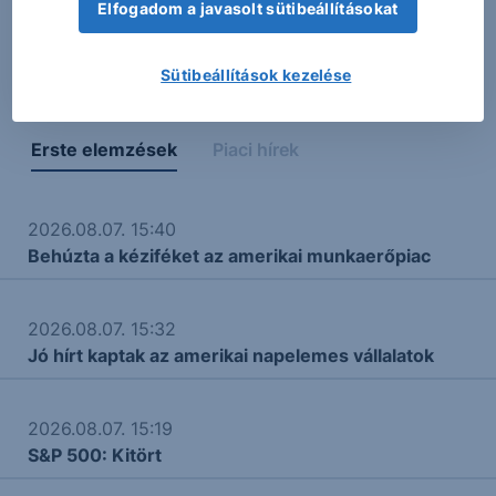
A táblázatokban és a grafikonon megjelenő adatok,
Elfogadom a javasolt sütibeállításokat
adatszolgáltatási, vagy más technikai okokból eredő
hibás megjelenéséért felelősséget nem vállalunk.
Sütibeállítások kezelése
Erste elemzések
Piaci hírek
2026.08.07. 15:40
Behúzta a kéziféket az amerikai munkaerőpiac
2026.08.07. 15:32
Jó hírt kaptak az amerikai napelemes vállalatok
2026.08.07. 15:19
S&P 500: Kitört