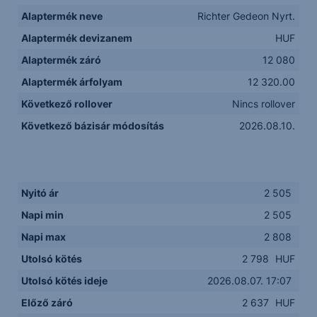
Alaptermék neve
Richter Gedeon Nyrt.
Alaptermék devizanem
HUF
Alaptermék záró
12 080
Alaptermék árfolyam
12 320.00
Következő rollover
Nincs rollover
Következő bázisár módosítás
2026.08.10.
Nyitó ár
2 505
Napi min
2 505
Napi max
2 808
Utolsó kötés
2 798
HUF
Utolsó kötés ideje
2026.08.07. 17:07
Előző záró
2 637
HUF