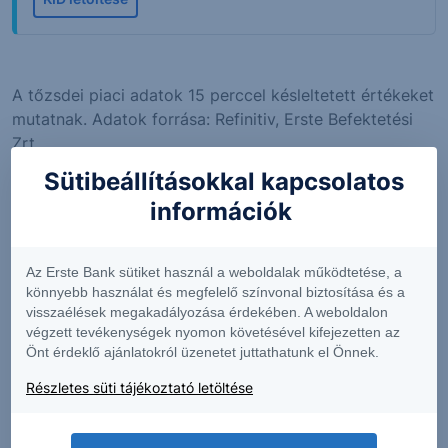
A tőzsdei piaci adatok 15 perccel késleltetett értékeket
mutatnak. Adatok forrása: Refinitiv, Erste Befektetési
Zrt.
Az "Árjegyzői vételi ár" és az "Árjegyzői eladási ár"
Sütibeállításokkal kapcsolatos
értékek megfelelnek a legjobb árjegyzői ajánlatoknak,
információk
és közel valós időben jelennek meg. A napi változás
adatok a pillanatnyi és az utolsó kereskedési nap
utolsó árjegyzői vételi árának különbségét mutatják.
Az Erste Bank sütiket használ a weboldalak működtetése, a
könnyebb használat és megfelelő színvonal biztosítása és a
Figyelem! Jelen információs oldalon közölt alaptermék
visszaélések megakadályozása érdekében. A weboldalon
árfolyamok és az ebből számított tőkeáttétel nem
végzett tevékenységek nyomon követésével kifejezetten az
valós idejűek, csak információs céllal kerülnek
Önt érdeklő ajánlatokról üzenetet juttathatunk el Önnek.
megjelenítésre! A termékkel kapcsolatos események
Részletes süti tájékoztató letöltése
legkésőbb az eseményt követő napon kerülnek
feldolgozásra és megjelenítésre.