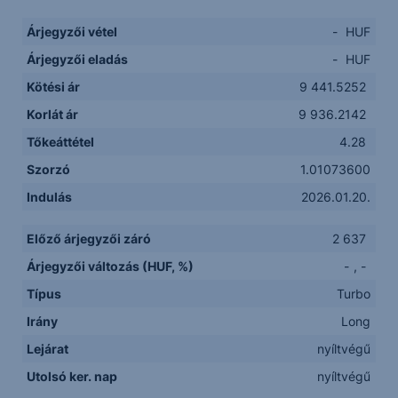
Árjegyzői vétel
-
HUF
Árjegyzői eladás
-
HUF
Kötési ár
9 441.5252
Korlát ár
9 936.2142
Tőkeáttétel
4.28
Szorzó
1.01073600
Indulás
2026.01.20.
Előző árjegyzői záró
2 637
Árjegyzői változás (HUF, %)
-
,
-
Típus
Turbo
Irány
Long
Lejárat
nyíltvégű
Utolsó ker. nap
nyíltvégű