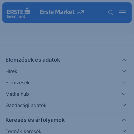
Elemzések és adatok
EBRCHTL50
(BÉT)
Erste Richter Turbo Long 50
Hírek
ISIN: AT0000A3RHA3
Elemzések
2 798
HUF
+161
+6.11%
Média hub
Időpont: 26.08.07. 17:07
Előző záró:
2 637
(26.08.07.)
Gazdasági adatok
Certifikát kereső
Keresés és árfolyamok
Termék keresők
Árfolyamértesítő rögzítése