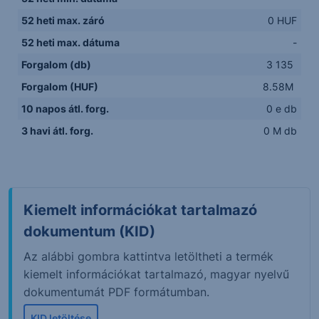
52 heti max. záró
0 HUF
52 heti max. dátuma
-
Forgalom (db)
3 135
Forgalom (HUF)
8.58M
10 napos átl. forg.
0 e db
3 havi átl. forg.
0 M db
Kiemelt információkat tartalmazó
dokumentum (KID)
Az alábbi gombra kattintva letöltheti a termék
kiemelt információkat tartalmazó, magyar nyelvű
dokumentumát PDF formátumban.
KID letöltése