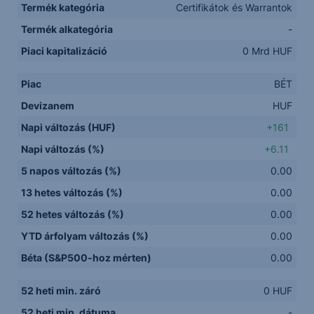
Termék kategória
Certifikátok és Warrantok
Termék alkategória
-
Piaci kapitalizáció
0 Mrd HUF
Piac
BÉT
Devizanem
HUF
Napi változás (HUF)
+161
Napi változás (%)
+6.11
5 napos változás (%)
0.00
13 hetes változás (%)
0.00
52 hetes változás (%)
0.00
YTD árfolyam változás (%)
0.00
Béta (S&P500-hoz mérten)
0.00
52 heti min. záró
0 HUF
52 heti min. dátuma
-