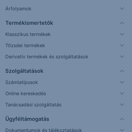
Árfolyamok
További információk kérése
Termékismertetők
Erste Market Pro belépés
Klasszikus termékek
Tőzsdei termékek
Derivatív termékek és szolgáltatások
Szolgáltatások
2800
Számlatípusok
Online kereskedés
2700
Tanácsadási szolgáltatás
Ügyféltámogatás
2600
Dokumentumok és tájékoztatások