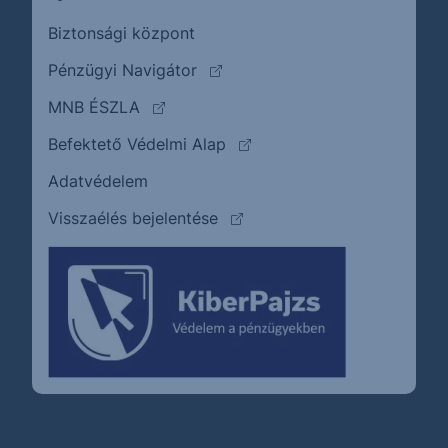
Biztonsági központ
(külső oldalra ugrik)
Pénzügyi Navigátor
(külső oldalra ugrik)
MNB ÉSZLA
(külső oldalra ugrik)
Befektető Védelmi Alap
Adatvédelem
(külső oldalra ugrik)
Visszaélés bejelentése