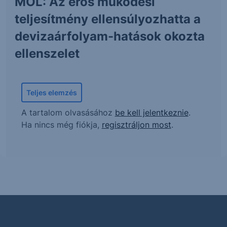
MOL: Az erős működési
teljesítmény ellensúlyozhatta a
devizaárfolyam-hatások okozta
ellenszelet
Teljes elemzés
A tartalom olvasásához
be kell jelentkeznie
.
Ha nincs még fiókja,
regisztráljon most
.