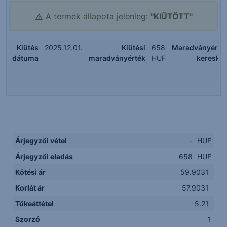
A termék állapota jelenleg:
"KIÜTÖTT"
Kiütés
2025.12.01.
Kiütési
658
Maradványérté
dátuma
maradványérték
HUF
kereske
Árjegyzői vétel
-
HUF
Árjegyzői eladás
658
HUF
Kötési ár
59.9031
Korlát ár
57.9031
Tőkeáttétel
5.21
Szorzó
1