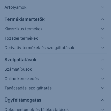
Árfolyamok
További információk kérése
Termékismertetők
Erste Market Pro belépés
Klasszikus termékek
Tőzsdei termékek
Derivatív termékek és szolgáltatások
Szolgáltatások
Számlatípusok
Online kereskedés
Tanácsadási szolgáltatás
Ez a grafikon jelenleg nem elérhető.
Ügyféltámogatás
Dokumentumok és tájékoztatások