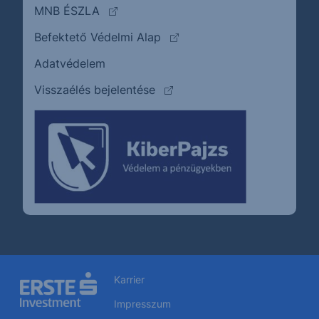
(külső oldalra ugrik)
MNB ÉSZLA
(külső oldalra ugrik)
Befektető Védelmi Alap
Adatvédelem
(külső oldalra ugrik)
Visszaélés bejelentése
Karrier
Impresszum