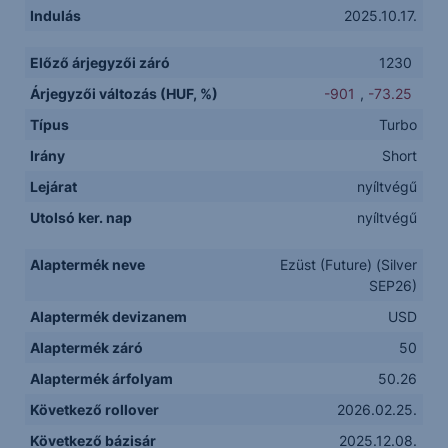
Indulás
2025.10.17.
Előző árjegyzői záró
1230
Árjegyzői változás (HUF, %)
-901
,
-73.25
Típus
Turbo
Irány
Short
Lejárat
nyíltvégű
Utolsó ker. nap
nyíltvégű
Alaptermék neve
Ezüst (Future) (Silver
SEP26)
Alaptermék devizanem
USD
Alaptermék záró
50
Alaptermék árfolyam
50.26
Következő rollover
2026.02.25.
Következő bázisár
2025.12.08.