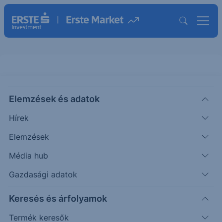
Elemzések és adatok
EBSILVTS035
(BÉT)
Erste Ezüst Turbo Short 035
Hírek
ISIN: AT0000A3Q788
Elemzések
1230
HUF
-878
-41.65%
Média hub
Időpont: 25.11.28. 17:06
Előző záró:
1230
(26.08.05.)
Gazdasági adatok
Certifikát kereső
Keresés és árfolyamok
Termék keresők
Árfolyamértesítő rögzítése