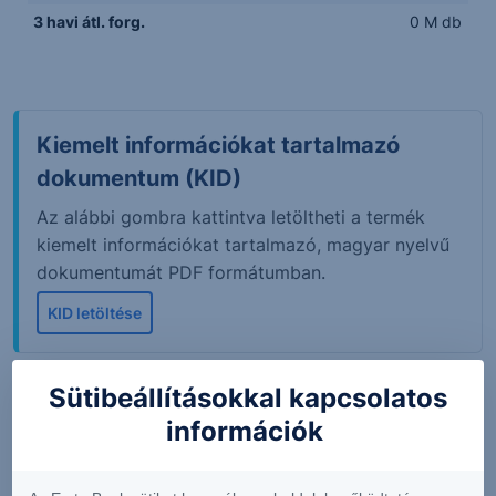
3 havi átl. forg.
0 M db
Kiemelt információkat tartalmazó
dokumentum (KID)
Az alábbi gombra kattintva letöltheti a termék
kiemelt információkat tartalmazó, magyar nyelvű
dokumentumát PDF formátumban.
KID letöltése
Sütibeállításokkal kapcsolatos
A tőzsdei piaci adatok 15 perccel késleltetett értékeket
információk
mutatnak. Adatok forrása: Refinitiv, Erste Befektetési
Zrt.