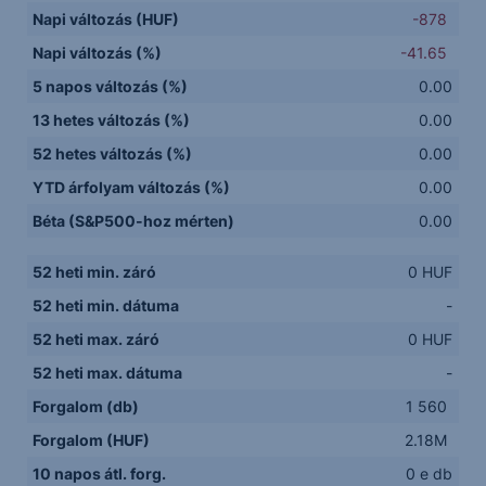
Napi változás (HUF)
-878
Napi változás (%)
-41.65
5 napos változás (%)
0.00
13 hetes változás (%)
0.00
52 hetes változás (%)
0.00
YTD árfolyam változás (%)
0.00
Béta (S&P500-hoz mérten)
0.00
52 heti min. záró
0 HUF
52 heti min. dátuma
-
52 heti max. záró
0 HUF
52 heti max. dátuma
-
Forgalom (db)
1 560
Forgalom (HUF)
2.18M
10 napos átl. forg.
0 e db