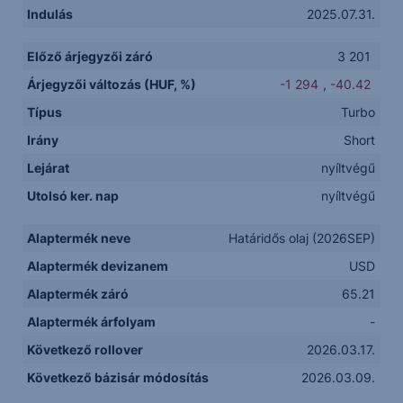
Indulás
2025.07.31.
Előző árjegyzői záró
3 201
Árjegyzői változás (HUF, %)
-1 294
,
-40.42
Típus
Turbo
Irány
Short
Lejárat
nyíltvégű
Utolsó ker. nap
nyíltvégű
Alaptermék neve
Határidős olaj (2026SEP)
Alaptermék devizanem
USD
Alaptermék záró
65.21
Alaptermék árfolyam
-
Következő rollover
2026.03.17.
Következő bázisár módosítás
2026.03.09.