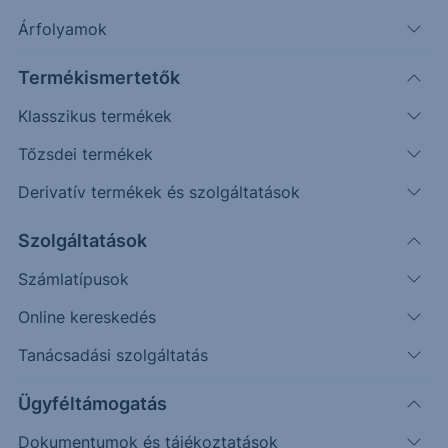
Árfolyamok
További információk kérése
Termékismertetők
Erste Market Pro belépés
Klasszikus termékek
Tőzsdei termékek
Derivatív termékek és szolgáltatások
Szolgáltatások
Számlatípusok
Online kereskedés
Tanácsadási szolgáltatás
Ez a grafikon jelenleg nem elérhető.
Ügyféltámogatás
Dokumentumok és tájékoztatások