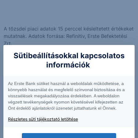
A tőzsdei piaci adatok 15 perccel késleltetett értékeket
mutatnak. Adatok forrása: Refinitiv, Erste Befektetési
Zrt.
Az "Árjegyzői vételi ár" és az "Árjegyzői eladási ár"
Sütibeállításokkal kapcsolatos
értékek megfelelnek a legjobb árjegyzői ajánlatoknak,
információk
és közel valós időben jelennek meg. A napi változás
adatok a pillanatnyi és az utolsó kereskedési nap
utolsó árjegyzői vételi árának különbségét mutatják.
Az Erste Bank sütiket használ a weboldalak működtetése, a
könnyebb használat és megfelelő színvonal biztosítása és a
Figyelem! Jelen információs oldalon közölt alaptermék
visszaélések megakadályozása érdekében. A weboldalon
árfolyamok és az ebből számított tőkeáttétel nem
végzett tevékenységek nyomon követésével kifejezetten az
valós idejűek, csak információs céllal kerülnek
Önt érdeklő ajánlatokról üzenetet juttathatunk el Önnek.
megjelenítésre! A termékkel kapcsolatos események
Részletes süti tájékoztató letöltése
legkésőbb az eseményt követő napon kerülnek
feldolgozásra és megjelenítésre.