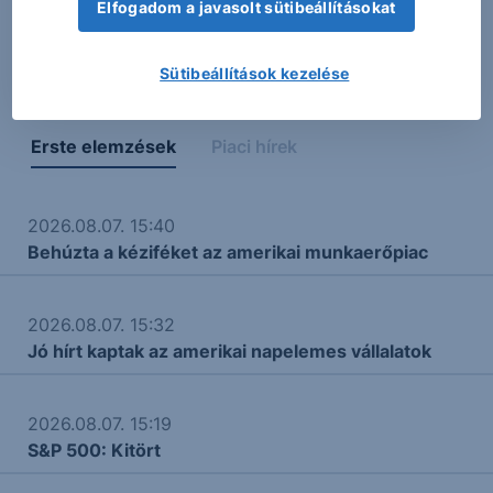
A táblázatokban és a grafikonon megjelenő adatok,
Elfogadom a javasolt sütibeállításokat
adatszolgáltatási, vagy más technikai okokból eredő
hibás megjelenéséért felelősséget nem vállalunk.
Sütibeállítások kezelése
Erste elemzések
Piaci hírek
2026.08.07. 15:40
Behúzta a kéziféket az amerikai munkaerőpiac
2026.08.07. 15:32
Jó hírt kaptak az amerikai napelemes vállalatok
2026.08.07. 15:19
S&P 500: Kitört