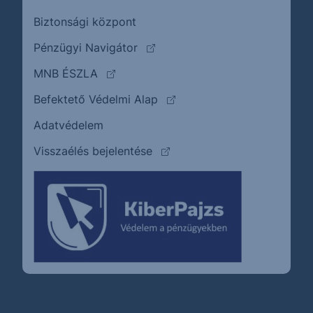
Biztonsági központ
(külső oldalra ugrik)
Pénzügyi Navigátor
(külső oldalra ugrik)
MNB ÉSZLA
(külső oldalra ugrik)
Befektető Védelmi Alap
Adatvédelem
(külső oldalra ugrik)
Visszaélés bejelentése