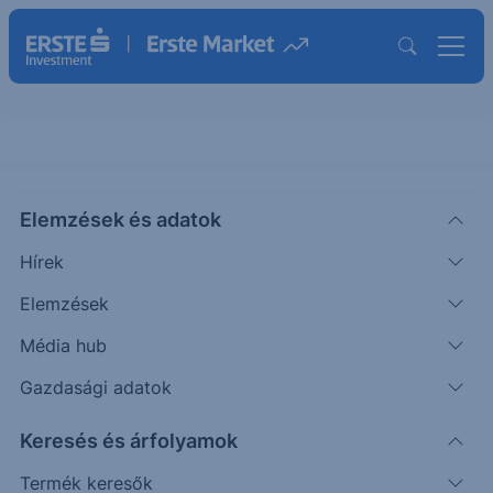
Elemzések és adatok
EBWTIOTS121
(BÉT)
Erste WTI Olaj Turbo Short 121
Hírek
ISIN: AT0000A3NFK5
Elemzések
612
HUF
-2 589
-80.88%
Média hub
Időpont: 26.03.02. 14:45
Előző záró:
3 201
(26.08.07.)
Gazdasági adatok
Certifikát kereső
Keresés és árfolyamok
Termék keresők
Árfolyamértesítő rögzítése