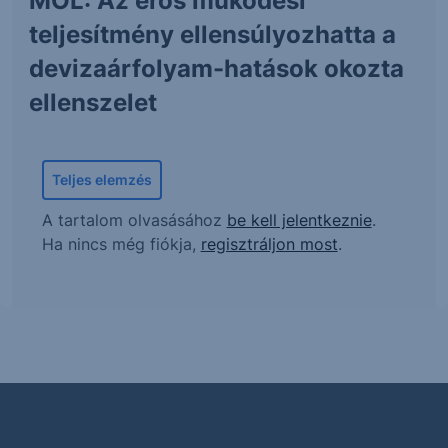
MOL: Az erős működési
teljesítmény ellensúlyozhatta a
devizaárfolyam-hatások okozta
ellenszelet
Teljes elemzés
A tartalom olvasásához
be kell jelentkeznie
.
Ha nincs még fiókja,
regisztráljon most
.