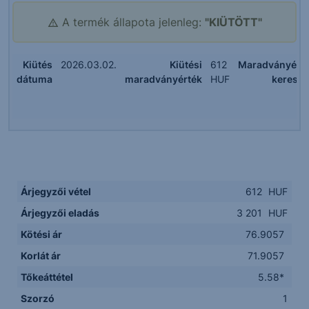
A termék állapota jelenleg:
"KIÜTÖTT"
Kiütés
2026.03.02.
Kiütési
612
Maradványért
dátuma
maradványérték
HUF
keresk
Árjegyzői vétel
612
HUF
Árjegyzői eladás
3 201
HUF
Kötési ár
76.9057
Korlát ár
71.9057
Tőkeáttétel
5.58*
Szorzó
1