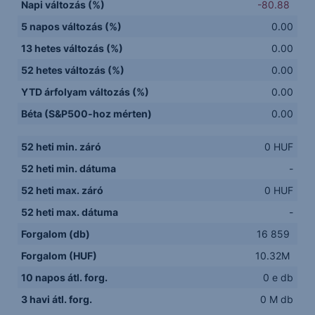
Napi változás (%)
-80.88
5 napos változás (%)
0.00
13 hetes változás (%)
0.00
52 hetes változás (%)
0.00
YTD árfolyam változás (%)
0.00
Béta (S&P500-hoz mérten)
0.00
52 heti min. záró
0 HUF
52 heti min. dátuma
-
52 heti max. záró
0 HUF
52 heti max. dátuma
-
Forgalom (db)
16 859
Forgalom (HUF)
10.32M
10 napos átl. forg.
0 e db
3 havi átl. forg.
0 M db