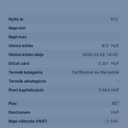
Nyitó ár
612
Napi min
Napi max
Utolsó kötés
612
HUF
Utolsó kötés ideje
2026.03.02. 14:45
Előző záró
3 201
HUF
Termék kategória
Certifikátok és Warrantok
Termék alkategória
-
Piaci kapitalizáció
0 Mrd HUF
Piac
BÉT
Devizanem
HUF
Napi változás (HUF)
-2 589