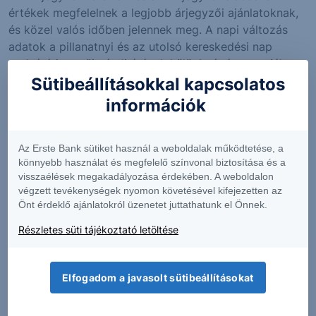
értékek megfelelnek a legjobb árjegyzői ajánlatoknak,
és közel valós időben jelennek meg. A napi változás
adatok a pillanatnyi és az utolsó kereskedési nap
utolsó árjegyzői vételi árának különbségét mutatják.
Sütibeállításokkal kapcsolatos
Figyelem! Jelen információs oldalon közölt alaptermék
információk
árfolyamok és az ebből számított tőkeáttétel nem
valós idejűek, csak információs céllal kerülnek
megjelenítésre! A termékkel kapcsolatos események
Az Erste Bank sütiket használ a weboldalak működtetése, a
legkésőbb az eseményt követő napon kerülnek
könnyebb használat és megfelelő színvonal biztosítása és a
feldolgozásra és megjelenítésre.
visszaélések megakadályozása érdekében. A weboldalon
végzett tevékenységek nyomon követésével kifejezetten az
* Ezeknél a termékeknél az alaptermék legutolsó
Önt érdeklő ajánlatokról üzenetet juttathatunk el Önnek.
záróárfolyama alapján került kiszámításra a tőkeáttétel.
Részletes süti tájékoztató letöltése
A táblázatokban és a grafikonon megjelenő adatok,
adatszolgáltatási, vagy más technikai okokból eredő
hibás megjelenéséért felelősséget nem vállalunk.
Elfogadom a javasolt sütibeállításokat