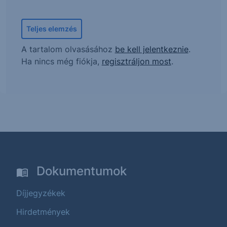
Teljes elemzés
A tartalom olvasásához
be kell jelentkeznie
.
Ha nincs még fiókja,
regisztráljon most
.
Dokumentumok
Díjjegyzékek
Hirdetmények