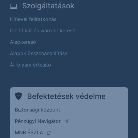
Szolgáltatások
Hírlevél feliratkozás
Certifikát és warrant kereső
Alapkereső
Alapok összehasonlítása
Árfolyam értesítő
Befektetések védelme
Biztonsági központ
(külső oldalra ugrik)
Pénzügyi Navigátor
(külső oldalra ugrik)
MNB ÉSZLA