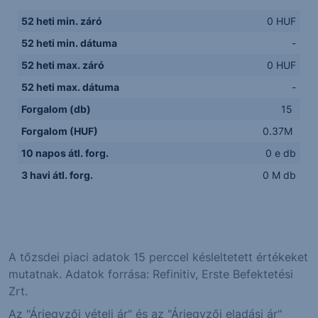
52 heti min. záró
0 HUF
52 heti min. dátuma
-
52 heti max. záró
0 HUF
52 heti max. dátuma
-
Forgalom (db)
15
Forgalom (HUF)
0.37M
10 napos átl. forg.
0 e db
3 havi átl. forg.
0 M db
A tőzsdei piaci adatok 15 perccel késleltetett értékeket
mutatnak. Adatok forrása: Refinitiv, Erste Befektetési
Zrt.
Az "Árjegyzői vételi ár" és az "Árjegyzői eladási ár"