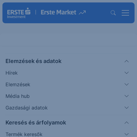
Elemzések és adatok
EBNDQTL19
(BÉT)
Erste NASDAQ100 Turbo Long 19
Hírek
ISIN: AT0000A3NFA6
Elemzések
24 141
HUF
+69
+0.29%
Média hub
Időpont: 26.08.07. 17:07
Előző záró:
24 072
(26.08.07.)
Gazdasági adatok
Certifikát kereső
Keresés és árfolyamok
Termék keresők
Árfolyamértesítő rögzítése