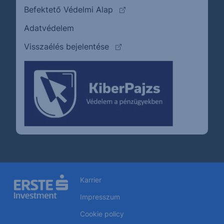
(külső oldalra ugrik)
Befektető Védelmi Alap
Adatvédelem
(külső oldalra ugrik)
Visszaélés bejelentése
Karrier
Impresszum
Cookie policy