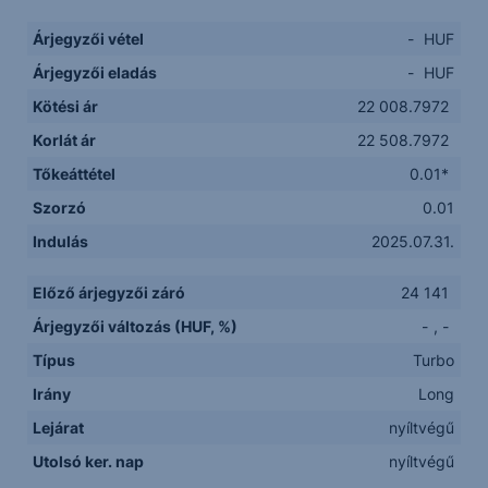
Árjegyzői vétel
-
HUF
Árjegyzői eladás
-
HUF
Kötési ár
22 008.7972
Korlát ár
22 508.7972
Tőkeáttétel
0.01*
Szorzó
0.01
Indulás
2025.07.31.
Előző árjegyzői záró
24 141
Árjegyzői változás (HUF, %)
-
,
-
Típus
Turbo
Irány
Long
Lejárat
nyíltvégű
Utolsó ker. nap
nyíltvégű