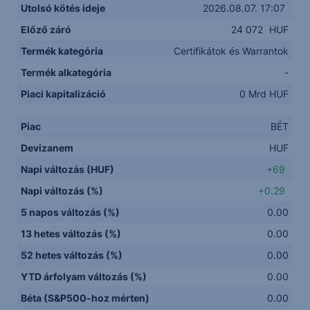
Utolsó kötés ideje
2026.08.07. 17:07
Előző záró
24 072
HUF
Termék kategória
Certifikátok és Warrantok
Termék alkategória
-
Piaci kapitalizáció
0 Mrd HUF
Piac
BÉT
Devizanem
HUF
Napi változás (HUF)
+69
Napi változás (%)
+0.29
5 napos változás (%)
0.00
13 hetes változás (%)
0.00
52 hetes változás (%)
0.00
YTD árfolyam változás (%)
0.00
Béta (S&P500-hoz mérten)
0.00