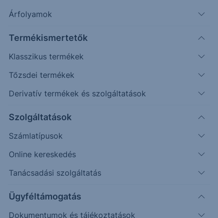
Árfolyamok
További információk kérése
Termékismertetők
Erste Market Pro belépés
Klasszikus termékek
Tőzsdei termékek
Derivatív termékek és szolgáltatások
Szolgáltatások
24400
Számlatípusok
24300
Online kereskedés
24200
Tanácsadási szolgáltatás
24100
Ügyféltámogatás
Dokumentumok és tájékoztatások
24000