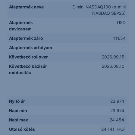
Alaptermék neve
E-mini NASDAQ100 (e-mini
NASDAQ SEP26)
Alaptermék
USD
devizanem
Alaptermék záró
111.54
Alaptermék árfolyam
-
Következő rollover
2026.09.15.
Következő bázisár
2026.08.10.
módosítás
Nyitó ár
23 974
Napi min
23 974
Napi max
24 454
Utolsó kötés
24 141
HUF