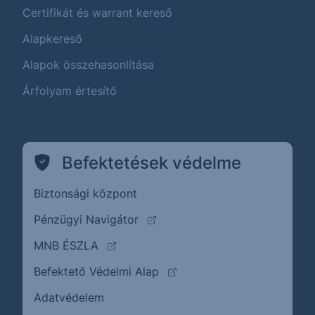
Certifikát és warrant kereső
Alapkereső
Alapok összehasonlítása
Árfolyam értesítő
Befektetések védelme
Biztonsági központ
(külső oldalra ugrik)
Pénzügyi Navigátor
(külső oldalra ugrik)
MNB ÉSZLA
(külső oldalra ugrik)
Befektető Védelmi Alap
Adatvédelem