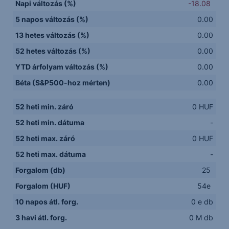
Napi változás (%)
-18.08
5 napos változás (%)
0.00
13 hetes változás (%)
0.00
52 hetes változás (%)
0.00
YTD árfolyam változás (%)
0.00
Béta (S&P500-hoz mérten)
0.00
52 heti min. záró
0 HUF
52 heti min. dátuma
-
52 heti max. záró
0 HUF
52 heti max. dátuma
-
Forgalom (db)
25
Forgalom (HUF)
54e
10 napos átl. forg.
0 e db
3 havi átl. forg.
0 M db