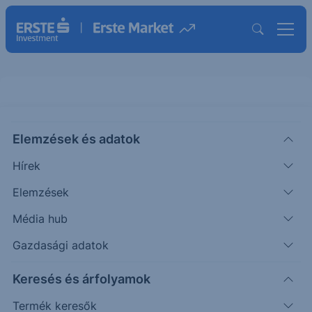
Elemzések és adatok
EBVWTL23
(BÉT)
Erste Volkswagen Turbo Long 23
Hírek
ISIN: AT0000A3MNZ9
Elemzések
2 197
HUF
-485
-18.08%
Média hub
Időpont: 26.03.09. 13:46
Előző záró:
2 682
(26.08.07.)
Gazdasági adatok
Certifikát kereső
Keresés és árfolyamok
Termék keresők
Árfolyamértesítő rögzítése