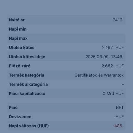
Nyitó ár
2412
Napi min
Napi max
Utolsó kötés
2 197
HUF
Utolsó kötés ideje
2026.03.09. 13:46
Előző záró
2 682
HUF
Termék kategória
Certifikátok és Warrantok
Termék alkategória
-
Piaci kapitalizáció
0 Mrd HUF
Piac
BÉT
Devizanem
HUF
Napi változás (HUF)
-485