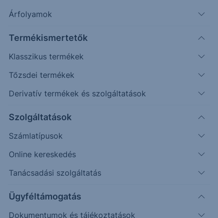
Árfolyamok
További információk kérése
Termékismertetők
Erste Market Pro belépés
Klasszikus termékek
Tőzsdei termékek
Derivatív termékek és szolgáltatások
Szolgáltatások
Számlatípusok
Online kereskedés
Tanácsadási szolgáltatás
Ez a grafikon jelenleg nem elérhető.
Ügyféltámogatás
Dokumentumok és tájékoztatások