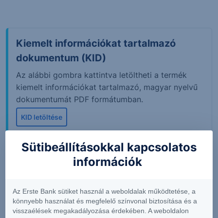
Kiemelt információkat tartalmazó
dokumentum (KID)
Az alábbi gombra kattintva letöltheti a termék
kiemelt információkat tartalmazó, magyar nyelvű
dokumentumát PDF formátumban.
KID letöltése
Sütibeállításokkal kapcsolatos
információk
A tőzsdei piaci adatok 15 perccel késleltetett értékeket
mutatnak. Adatok forrása: Refinitiv, Erste Befektetési
Zrt.
Az Erste Bank sütiket használ a weboldalak működtetése, a
könnyebb használat és megfelelő színvonal biztosítása és a
Az "Árjegyzői vételi ár" és az "Árjegyzői eladási ár"
visszaélések megakadályozása érdekében. A weboldalon
értékek megfelelnek a legjobb árjegyzői ajánlatoknak,