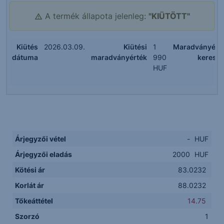
A termék állapota jelenleg:
"KIÜTÖTT"
Kiütés
2026.03.09.
Kiütési
1
Maradványért
dátuma
maradványérték
990
keresk
HUF
Árjegyzői vétel
-
HUF
Árjegyzői eladás
2000
HUF
Kötési ár
83.0232
Korlát ár
88.0232
Tőkeáttétel
14.75
Szorzó
1