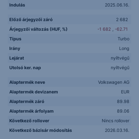
Indulás
2025.06.16.
Előző árjegyzői záró
2 682
Árjegyzői változás (HUF, %)
-1 682
,
-62.71
Típus
Turbo
Irány
Long
Lejárat
nyíltvégű
Utolsó ker. nap
nyíltvégű
Alaptermék neve
Volkswagen AG
Alaptermék devizanem
EUR
Alaptermék záró
89.98
Alaptermék árfolyam
89.06
Következő rollover
Nincs rollover
Következő bázisár módosítás
2026.03.16.