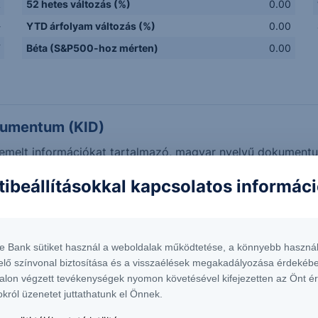
k
52 hetes változás (%)
0.00
-
YTD árfolyam változás (%)
0.00
F
Béta (S&P500-hoz mérten)
0.00
kumentum (KID)
 kiemelt információkat tartalmazó, magyar nyelvű dokumen
tibeállításokkal kapcsolatos informác
eket mutatnak. Adatok forrása: Refinitiv, Erste Befektetési Z
te Bank sütiket használ a weboldalak működtetése, a könnyebb használ
elő színvonal biztosítása és a visszaélések megakadályozása érdekébe
r" értékek megfelelnek a legjobb árjegyzői ajánlatoknak, és 
alon végzett tevékenységek nyomon követésével kifejezetten az Önt é
tolsó árjegyzői vételi árának különbségét mutatják.
okról üzenetet juttathatunk el Önnek.
mék árfolyamok és az ebből számított tőkeáttétel nem valós