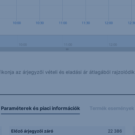
10:00
10:30
11:00
11:30
12:00
12:3
10:00
11:00
12:00
ikonja az árjegyzői vételi és eladási ár átlagából rajzolódik
Paraméterek és piaci információk
Termék események
F
Előző árjegyzői záró
22 386