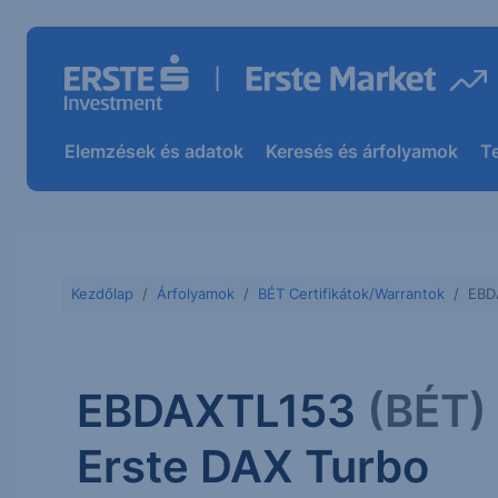
Elemzések és adatok
Keresés és árfolyamok
T
Kezdőlap
Árfolyamok
BÉT Certifikátok/Warrantok
EBD
EBDAXTL153
(BÉT)
Erste DAX Turbo