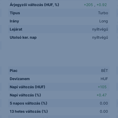
F
Árjegyzői változás (HUF, %)
+205
,
+0.92
Típus
Turbo
Irány
Long
Lejárat
nyíltvégű
1
Utolsó ker. nap
nyíltvégű
.
Piac
BÉT
Devizanem
HUF
Napi változás (HUF)
+105
F
Napi változás (%)
+0.47
5 napos változás (%)
0.00
F
13 hetes változás (%)
0.00