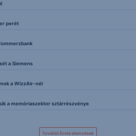
l
er perét
a Commerzbank
sét a Siemens
mok a WizzAir-nél
 esik a memóriaszektor sztárrészvénye
További Erste elemzések