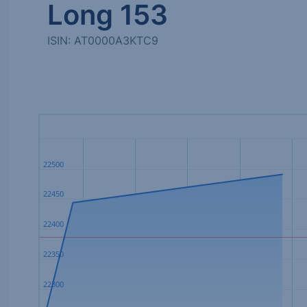
Long 153
ISIN: AT0000A3KTC9
22500
22450
22400
22350
22300