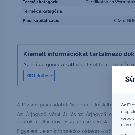
Termék kategória
Certifikátok és Warranto
Termék alkategória
Piaci kapitalizáció
0 Mrd HU
Kiemelt információkat tartalmazó do
Az alábbi gombra kattintva letöltheti a termék
KID letöltése
Sü
A tőzsdei piaci adatok 15 perccel késleltetett érték
Az Ers
megfel
Az "Árjegyzői vételi ár" és az "Árjegyzői eladási á
webold
adatok a pillanatnyi és az utolsó kereskedési nap u
ajánlat
Figyelem! Jelen információs oldalon közölt alapter