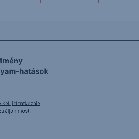
ítmény
olyam-hatások
 kell jelentkeznie
.
ztráljon most
.