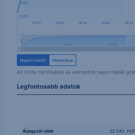
22250
22200
07:30
08:00
08:30
09:00
09:30
08:00
09:00
Napon belüli
Historikus
Az Erste certifikátok és warrantok napon belüli graf
Legfontosabb adatok
Árjegyzői vétel
22 543
HU