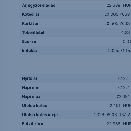
Árjegyzői eladás
22 639
HU
Kötési ár
20 005.7663
Korlát ár
20 505.7663
Tőkeáttétel
4.23
Szorzó
0.0
Indulás
2025.04.15
Nyitó ár
22 221
Napi min
22 221
Napi max
22 491
Utolsó kötés
22 491
HU
Utolsó kötés ideje
2026.08.06. 13:22
Előző záró
22 386
HU