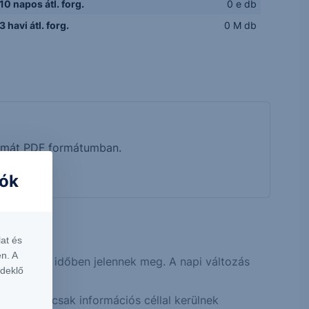
10 napos átl. forg.
0 e db
3 havi átl. forg.
0 M db
tumát PDF formátumban.
iók
rt.
at és
n. A
közel valós időben jelennek meg. A napi változás
rdeklő
 idejűek, csak információs céllal kerülnek