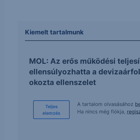
Kiemelt tartalmunk
MOL: Az erős működési teljes
ellensúlyozhatta a devizaárf
okozta ellenszelet
A tartalom olvasásához
be
Teljes
Ha nincs még fiókja,
regis
elemzés