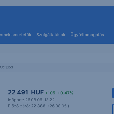
ermékismertetők
Szolgáltatások
Ügyféltámogatás
AXTL153
22 491
HUF
+105
+0.47%
Időpont: 26.08.06. 13:22
Előző záró:
22 386
(26.08.05.)