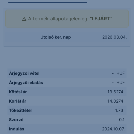
A termék állapota jelenleg:
"LEJÁRT"
Utolsó ker. nap
2026.03.04.
Árjegyzői vétel
-
HUF
Árjegyzői eladás
-
HUF
Kötési ár
13.5274
Korlát ár
14.0274
Tőkeáttétel
1.73
Szorzó
0.1
Indulás
2024.10.07.