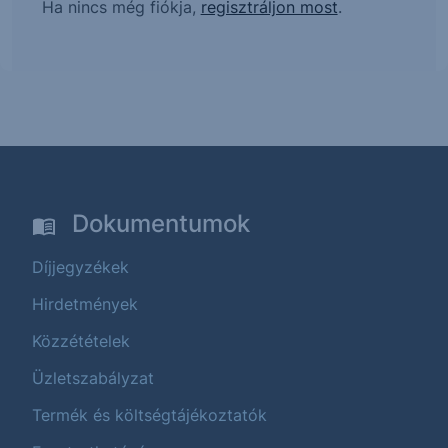
Ha nincs még fiókja,
regisztráljon most
.
Dokumentumok
Díjjegyzékek
Hirdetmények
Közzétételek
Üzletszabályzat
Termék és költségtájékoztatók