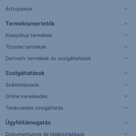
Árfolyamértesítő rögzítése
Árfolyamok
További információk kérése
Termékismertetők
Klasszikus termékek
Erste Market Pro belépés
Tőzsdei termékek
Derivatív termékek és szolgáltatások
Szolgáltatások
Számlatípusok
Online kereskedés
Tanácsadási szolgáltatás
Ügyféltámogatás
Ez a grafikon jelenleg nem elérhető.
Dokumentumok és tájékoztatások