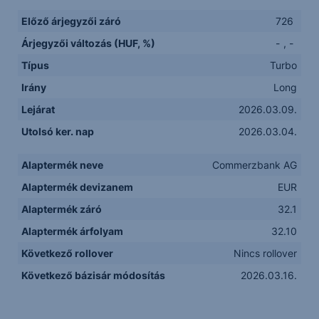
Előző árjegyzői záró
726
Árjegyzői változás (HUF, %)
-
,
-
Típus
Turbo
Irány
Long
Lejárat
2026.03.09.
Utolsó ker. nap
2026.03.04.
Alaptermék neve
Commerzbank AG
Alaptermék devizanem
EUR
Alaptermék záró
32.1
Alaptermék árfolyam
32.10
Következő rollover
Nincs rollover
Következő bázisár módosítás
2026.03.16.