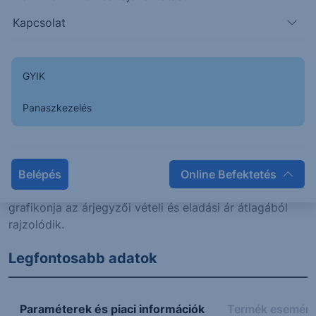
Kapcsolat
GYIK
Panaszkezelés
Napon belüli
Historikus
Belépés
Online Befektetés
Az Erste certifikátok és warrantok napon belüli
grafikonja az árjegyzői vételi és eladási ár átlagából
rajzolódik.
Legfontosabb adatok
Paraméterek és piaci információk
Termék esemén