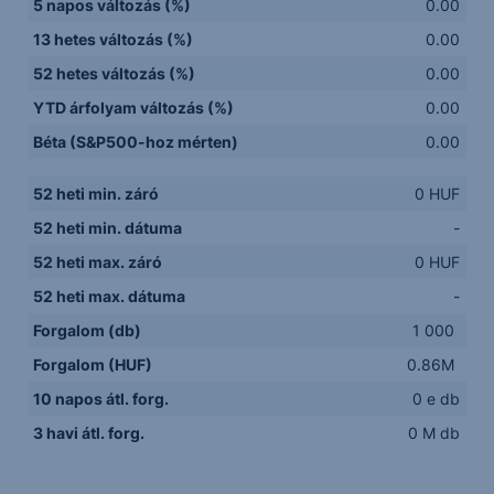
5 napos változás (%)
0.00
13 hetes változás (%)
0.00
52 hetes változás (%)
0.00
YTD árfolyam változás (%)
0.00
Béta (S&P500-hoz mérten)
0.00
52 heti min. záró
0 HUF
52 heti min. dátuma
-
52 heti max. záró
0 HUF
52 heti max. dátuma
-
Forgalom (db)
1 000
Forgalom (HUF)
0.86M
10 napos átl. forg.
0 e db
3 havi átl. forg.
0 M db