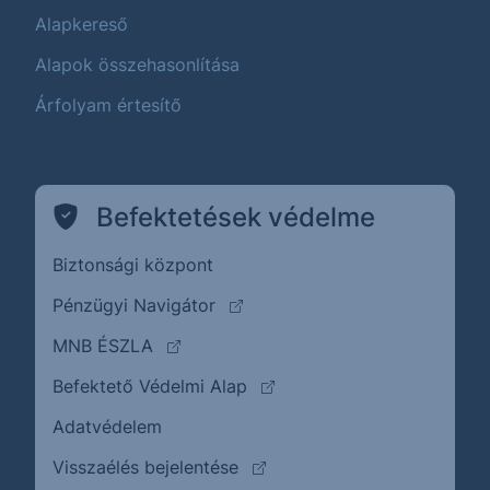
Alapkereső
Alapok összehasonlítása
Árfolyam értesítő
Befektetések védelme
Biztonsági központ
(külső oldalra ugrik)
Pénzügyi Navigátor
(külső oldalra ugrik)
MNB ÉSZLA
(külső oldalra ugrik)
Befektető Védelmi Alap
Adatvédelem
(külső oldalra ugrik)
Visszaélés bejelentése