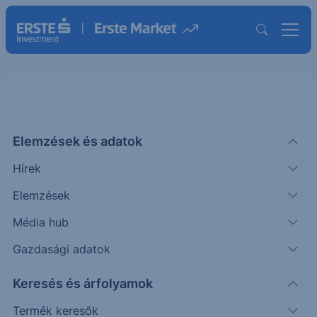
Elemzések és adatok
EBCBKTL42
(BÉT)
Erste Commerzbank Turbo Long
Hírek
42
Elemzések
ISIN: AT0000A3FT79
Média hub
726
HUF
+24
+3.42%
Időpont: 26.03.04. 17:06
Gazdasági adatok
Előző záró:
726
(26.08.07.)
Keresés és árfolyamok
Certifikát kereső
Termék keresők