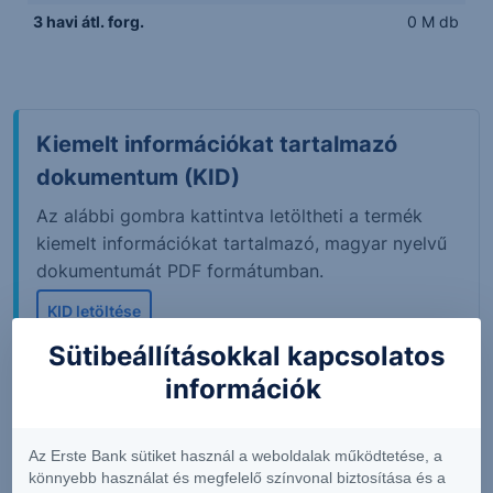
3 havi átl. forg.
0 M db
Kiemelt információkat tartalmazó
dokumentum (KID)
Az alábbi gombra kattintva letöltheti a termék
kiemelt információkat tartalmazó, magyar nyelvű
dokumentumát PDF formátumban.
KID letöltése
Sütibeállításokkal kapcsolatos
információk
A tőzsdei piaci adatok 15 perccel késleltetett értékeket
mutatnak. Adatok forrása: Refinitiv, Erste Befektetési
Az Erste Bank sütiket használ a weboldalak működtetése, a
Zrt.
könnyebb használat és megfelelő színvonal biztosítása és a