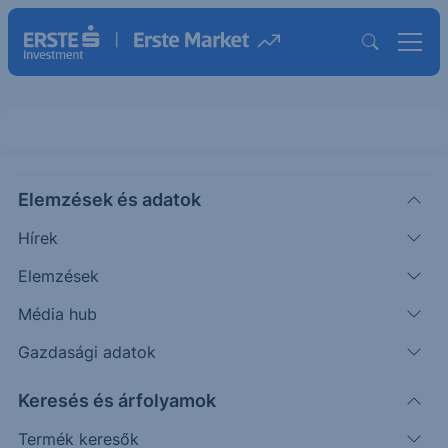
Elemzések és adatok
EBSILVTS026
(BÉT)
Erste Ezüst Turbo Short 026
Hírek
ISIN: AT0000A3FSZ2
Elemzések
670
HUF
-170
-20.24%
Média hub
Időpont: 25.07.09. 16:33
Előző záró:
840
(26.08.07.)
Gazdasági adatok
Certifikát kereső
Keresés és árfolyamok
Termék keresők
Árfolyamértesítő rögzítése