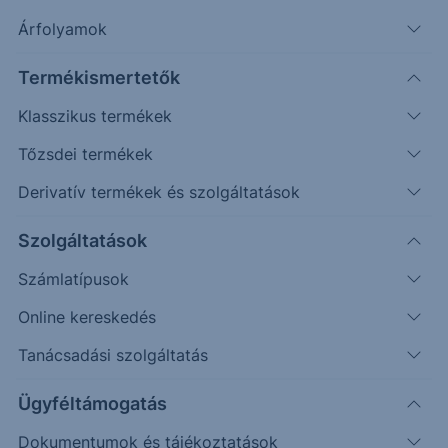
Árfolyamok
További információk kérése
Termékismertetők
Erste Market Pro belépés
Klasszikus termékek
Tőzsdei termékek
Derivatív termékek és szolgáltatások
Szolgáltatások
Számlatípusok
Online kereskedés
Tanácsadási szolgáltatás
Ez a grafikon jelenleg nem elérhető.
Ügyféltámogatás
Dokumentumok és tájékoztatások