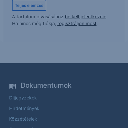
Teljes elemzés
A tartalom olvasásához
be kell jelentkeznie
.
Ha nincs még fiókja,
regisztráljon most
.
Dokumentumok
Díjjegyzékek
Hirdetmények
Közzétételek