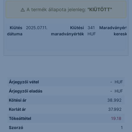
A termék állapota jelenleg:
"KIÜTÖTT"
Kiütés
2025.07.11.
Kiütési
341
Maradványérté
dátuma
maradványérték
HUF
kereske
Árjegyzői vétel
-
HUF
Árjegyzői eladás
-
HUF
Kötési ár
38.992
Korlát ár
37.992
Tőkeáttétel
19.18
Szorzó
1