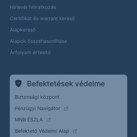
Hírlevél feliratkozás
Certifikát és warrant kereső
Alapkereső
Alapok összehasonlítása
Árfolyam értesítő
Befektetések védelme
Biztonsági központ
(külső oldalra ugrik)
Pénzügyi Navigátor
(külső oldalra ugrik)
MNB ÉSZLA
(külső oldalra ugrik)
Befektető Védelmi Alap