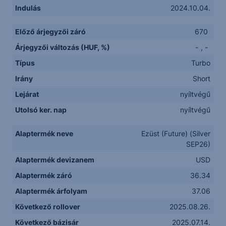
Indulás
2024.10.04.
Előző árjegyzői záró
670
Árjegyzői változás (HUF, %)
-
,
-
Típus
Turbo
Irány
Short
Lejárat
nyíltvégű
Utolsó ker. nap
nyíltvégű
Alaptermék neve
Ezüst (Future) (Silver
SEP26)
Alaptermék devizanem
USD
Alaptermék záró
36.34
Alaptermék árfolyam
37.06
Következő rollover
2025.08.26.
Következő bázisár
2025.07.14.